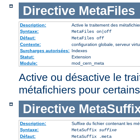
Directive
MetaFiles
Description:
Active le traitement des métafich
Syntaxe:
MetaFiles on|off
Défaut:
MetaFiles off
Contexte:
configuration globale, serveur virtu
Surcharges autorisées:
Indexes
Statut:
Extension
Module:
mod_cern_meta
Active ou désactive le tra
métafichiers pour certains
Directive
MetaSuffi
Description:
Suffixe du fichier contenant les m
Syntaxe:
MetaSuffix
suffixe
Défaut:
MetaSuffix .meta