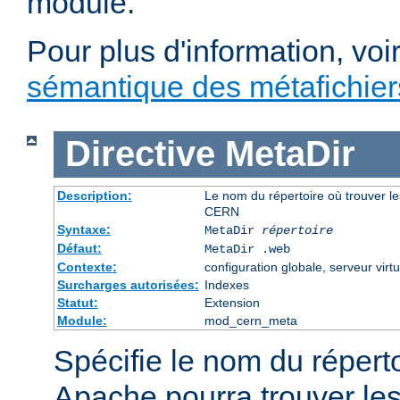
module.
Pour plus d'information, voi
sémantique des métafichi
Directive
MetaDir
Description:
Le nom du répertoire où trouver le
CERN
Syntaxe:
MetaDir
répertoire
Défaut:
MetaDir .web
Contexte:
configuration globale, serveur virtu
Surcharges autorisées:
Indexes
Statut:
Extension
Module:
mod_cern_meta
Spécifie le nom du répert
Apache pourra trouver les