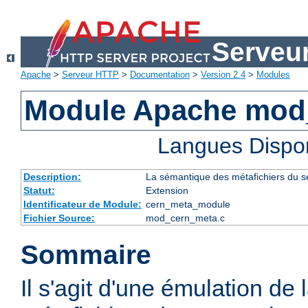
Serveu
Apache
>
Serveur HTTP
>
Documentation
>
Version 2.4
>
Modules
Module Apache mod
Langues Dispo
Description:
La sémantique des métafichiers du 
Statut:
Extension
Identificateur de Module:
cern_meta_module
Fichier Source:
mod_cern_meta.c
Sommaire
Il s'agit d'une émulation de