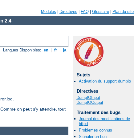
Modules
|
Directives
|
FAQ
|
Glossaire
|
Plan du site
n 2.4
Langues Disponibles:
en
|
fr
|
ja
Sujets
Activation du support dumpio
Directives
DumpIOInput
ror.log.
DumpIOOutput
. Comme on peut s'y attendre, tout
Traitement des bugs
Journal des modifications de
httpd
Problèmes connus
Signaler un bug