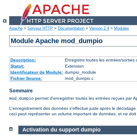
Apache
>
Serveur HTTP
>
Documentation
>
Version 2.4
>
Modules
Module Apache mod_dumpio
Description:
Enregistre toutes les entrées/sorties
Statut:
Extension
Identificateur de Module:
dumpio_module
Fichier Source:
mod_dumpio.c
Sommaire
permet d'enregistrer toutes les entrées reçues par Apa
mod_dumpio
L'enregistrement des données s'effectue juste après le décodage S
ceci peut représenter un volume important de données, et ne doit 
Activation du support dumpio