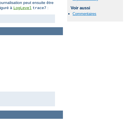
ournalisation peut ensuite être
figuré à
:
Voir aussi
LogLevel
trace7
Commentaires