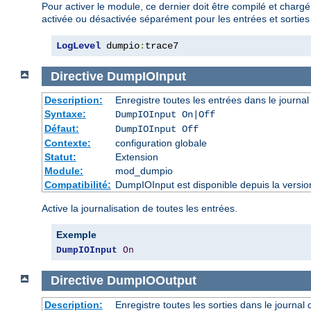
Pour activer le module, ce dernier doit être compilé et chargé
activée ou désactivée séparément pour les entrées et sorties 
LogLevel
 dumpio
:
trace7
Directive
DumpIOInput
Description:
Enregistre toutes les entrées dans le journal
Syntaxe:
DumpIOInput On|Off
Défaut:
DumpIOInput Off
Contexte:
configuration globale
Statut:
Extension
Module:
mod_dumpio
Compatibilité:
DumpIOInput est disponible depuis la versio
Active la journalisation de toutes les entrées.
Exemple
DumpIOInput
On
Directive
DumpIOOutput
Description:
Enregistre toutes les sorties dans le journal