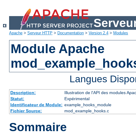
Serveu
Apache
>
Serveur HTTP
>
Documentation
>
Version 2.4
>
Modules
Module Apache
mod_example_hook
Langues Dispo
Description:
Illustration de l'API des modules Apa
Statut:
Expérimental
Identificateur de Module:
example_hooks_module
Fichier Source:
mod_example_hooks.c
Sommaire