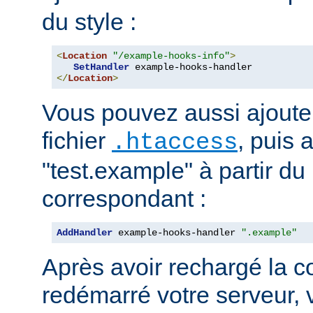
du style :
<
Location
"/example-hooks-info"
>
SetHandler
</
Location
>
Vous pouvez aussi ajouter
fichier
, puis 
.htaccess
"test.example" à partir du 
correspondant :
AddHandler
 example-hooks-handler 
".example"
Après avoir rechargé la c
redémarré votre serveur, 