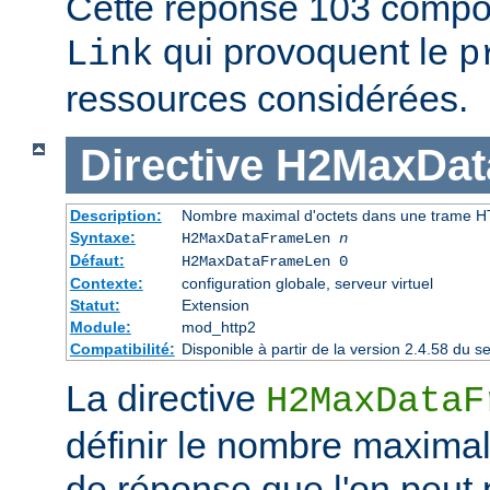
Cette réponse 103 compor
qui provoquent le
Link
p
ressources considérées.
Directive
H2MaxDat
Description:
Nombre maximal d'octets dans une trame 
Syntaxe:
H2MaxDataFrameLen
n
Défaut:
H2MaxDataFrameLen 0
Contexte:
configuration globale, serveur virtuel
Statut:
Extension
Module:
mod_http2
Compatibilité:
Disponible à partir de la version 2.4.58 du
La directive
H2MaxDataF
définir le nombre maximal
de réponse que l'on peut