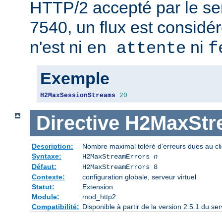
HTTP/2 accepté par le se
7540, un flux est considér
n'est ni
ni
en attente
f
Exemple
H2MaxSessionStreams
20
Directive
H2MaxStr
Description:
Nombre maximal toléré d’erreurs dues au cli
Syntaxe:
H2MaxStreamErrors
n
Défaut:
H2MaxStreamErrors 8
Contexte:
configuration globale, serveur virtuel
Statut:
Extension
Module:
mod_http2
Compatibilité:
Disponible à partir de la version 2.5.1 du s