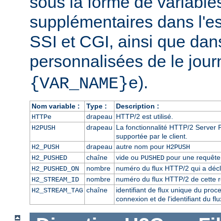
sous la forme de variabl
supplémentaires dans l'
SSI et CGI, ainsi que dan
personnalisées de le journ
).
{VAR_NAME}e
Nom variable :
Type :
Description :
drapeau
HTTP/2 est utilisé.
HTTPe
drapeau
La fonctionnalité HTTP/2 Server P
H2PUSH
supportée par le client.
drapeau
autre nom pour
H2_PUSH
H2PUSH
chaîne
vide ou
pour une requête 
H2_PUSHED
PUSHED
nombre
numéro du flux HTTP/2 qui a décl
H2_PUSHED_ON
nombre
numéro du flux HTTP/2 de cette 
H2_STREAM_ID
chaîne
identifiant de flux unique du pro
H2_STREAM_TAG
connexion et de l'identifiant du f