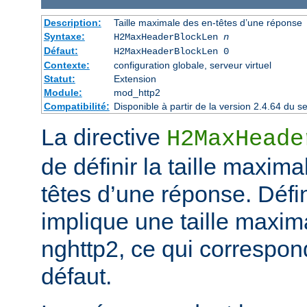
Description:
Taille maximale des en-têtes d’une réponse
Syntaxe:
H2MaxHeaderBlockLen
n
Défaut:
H2MaxHeaderBlockLen 0
Contexte:
configuration globale, serveur virtuel
Statut:
Extension
Module:
mod_http2
Compatibilité:
Disponible à partir de la version 2.4.64 du
La directive
H2MaxHeade
de définir la taille maxim
têtes d’une réponse. Défini
implique une taille maxim
nghttp2, ce qui correspond
défaut.