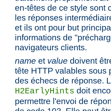
en-têtes de ce style sont
les réponses intermédiair
et ils ont pour but princip
informations de "préchar
navigateurs clients.
name
et
value
doivent êtr
tête HTTP valables sous 
des échecs de réponse. La
doit enco
H2EarlyHints
permettre l'envoi de répo
de code 103. Elle peut êt