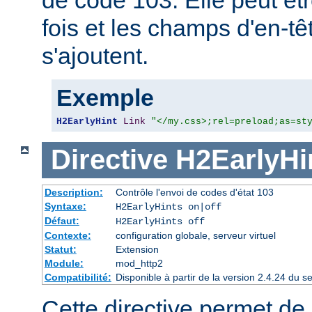
fois et les champs d'en-
s'ajoutent.
Exemple
H2EarlyHint
Link
"</my.css>;rel=preload;as=st
Directive
H2EarlyHi
Description:
Contrôle l'envoi de codes d'état 103
Syntaxe:
H2EarlyHints on|off
Défaut:
H2EarlyHints off
Contexte:
configuration globale, serveur virtuel
Statut:
Extension
Module:
mod_http2
Compatibilité:
Disponible à partir de la version 2.4.24 du
Cette directive permet de d