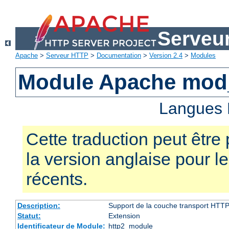
Serveu
Apache
>
Serveur HTTP
>
Documentation
>
Version 2.4
>
Modules
Module Apache mod
Langues 
Cette traduction peut être 
la version anglaise pour 
récents.
Description:
Support de la couche transport HTTP
Statut:
Extension
Identificateur de Module:
http2_module