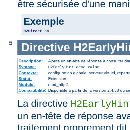
être sécurisée d'une mani
Exemple
H2Direct
 on
Directive
H2EarlyHi
Description:
Ajoute un en-tête de réponse à consulter dan
Syntaxe:
H2EarlyHint
name
value
Contexte:
configuration globale, serveur virtuel, répert
Statut:
Extension
Module:
mod_http2
Compatibilité:
Disponible à partir de la version 2.4.58 du
La directive
H2EarlyHin
un en-tête de réponse av
traitement proprement dit