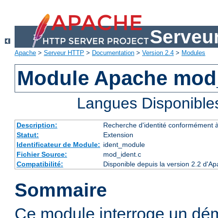
Serveu
Apache
>
Serveur HTTP
>
Documentation
>
Version 2.4
>
Modules
Module Apache mod
Langues Disponible
Description:
Recherche d'identité conformément 
Statut:
Extension
Identificateur de Module:
ident_module
Fichier Source:
mod_ident.c
Compatibilité:
Disponible depuis la version 2.2 d'A
Sommaire
Ce module interroge un dé