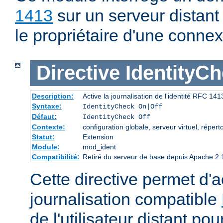
1413
sur un serveur distant
le propriétaire d'une connex
Directive
IdentityC
Description:
Active la journalisation de l'identité RFC 1413 
Syntaxe:
IdentityCheck On|Off
Défaut:
IdentityCheck Off
Contexte:
configuration globale, serveur virtuel, réperto
Statut:
Extension
Module:
mod_ident
Compatibilité:
Retiré du serveur de base depuis Apache 2.
Cette directive permet d'ac
journalisation compatible
de l'utilisateur distant p