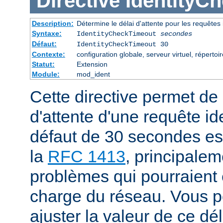
Directive
IdentityC
Description:
Détermine le délai d'attente pour les requêtes 
Syntaxe:
IdentityCheckTimeout
secondes
Défaut:
IdentityCheckTimeout 30
Contexte:
configuration globale, serveur virtuel, répertoir
Statut:
Extension
Module:
mod_ident
Cette directive permet de s
d'attente d'une requête id
défaut de 30 secondes e
la
RFC 1413
, principalem
problèmes qui pourraient ê
charge du réseau. Vous 
ajuster la valeur de ce dé