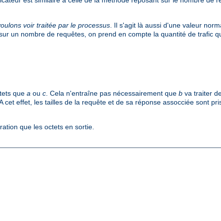
voulons voir traitée par le processus
. Il s'agit là aussi d'une valeur nor
r sur un nombre de requêtes, on prend en compte la quantité de trafic q
ctets que
a
ou
c
. Cela n'entraîne pas nécessairement que
b
va traiter d
. A cet effet, les tailles de la requête et de sa réponse assocciée sont p
ation que les octets en sortie.