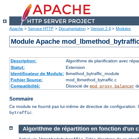
Apache
>
Serveur HTTP
>
Documentation
>
Version 2.4
>
Modules
Module Apache mod_lbmethod_bytraffi
Description:
Algorithme de planification avec répa
Statut:
Extension
Identificateur de Module:
lbmethod_bytraffic_module
Fichier Source:
mod_lbmethod_bytraffic.c
Compatibilité:
Dissocié de
de
mod_proxy_balancer
Sommaire
Ce module ne fournit pas lui-même de directive de configuration. I
.
bytraffic
Algorithme de répartition en fonction d'un ce
Activé via
, l'idée directrice de ce pla