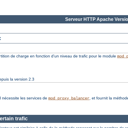
Serveur HTTP Apache Versio
c
rtition de charge en fonction d'un niveau de trafic pour le module
mod_
puis la version 2.3
l nécessite les services de
, et fournit la métho
mod_proxy_balancer
rtain trafic
nificateur est similaire à celle de la méthode reposant sur le nombre de 