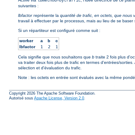
lbmethod=bytraffic
suivantes :
lbfactor
représente la
quantité de trafic, en octets, que nous 
travail à effectuer par le processus, mais au lieu de se base
Si un répartiteur est configuré comme suit :
worker
a
b
c
lbfactor
1
2
1
Cela signifie que nous souhaitons que
b
traite 2 fois plus d'o
va traiter deux fois plus de trafic en termes d'entrées/sorties
sélection et d'évaluation du trafic.
Note : les octets en entrée sont évalués avec la même pondér
Copyright 2026 The Apache Software Foundation.
Autorisé sous
Apache License, Version 2.0
.