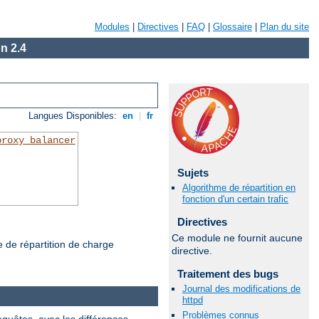
Modules
|
Directives
|
FAQ
|
Glossaire
|
Plan du site
n 2.4
Langues Disponibles:
en
|
fr
proxy_balancer
Sujets
Algorithme de répartition en
fonction d'un certain trafic
Directives
Ce module ne fournit aucune
de de répartition de charge
directive.
Traitement des bugs
Journal des modifications de
httpd
Problèmes connus
requêtes, avec les différences