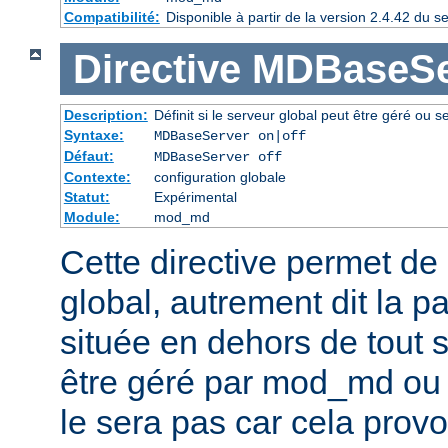
Compatibilité:
Disponible à partir de la version 2.4.42 du
Directive
MDBaseSe
Description:
Définit si le serveur global peut être géré ou s
Syntaxe:
MDBaseServer on|off
Défaut:
MDBaseServer off
Contexte:
configuration globale
Statut:
Expérimental
Module:
mod_md
Cette directive permet de d
global, autrement dit la p
située en dehors de tout se
être géré par mod_md ou n
le sera pas car cela provo