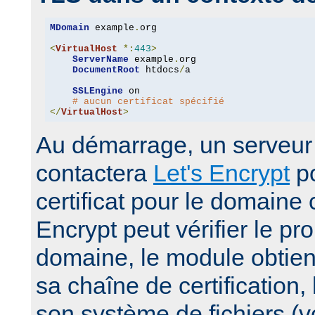
MDomain
 example
.
org

<
VirtualHost
*:
443
>
ServerName
 example
.
org

DocumentRoot
 htdocs
/
a

SSLEngine
 on

# aucun certificat spécifié
</
VirtualHost
>
Au démarrage, un serveur 
contactera
Let's Encrypt
po
certificat pour le domaine 
Encrypt peut vérifier le pro
domaine, le module obtiendr
sa chaîne de certification,
son système de fichiers (vo