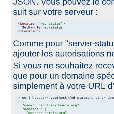
JSON. Vous pouvez le co
suit sur votre serveur :
<
Location
"/md-status"
>
SetHandler
</
Location
>
Comme pour "server-statu
ajouter les autorisations 
Si vous ne souhaitez recev
que pour un domaine spéci
simplement à votre URL d'é
>
 curl https
://<
yourhost
>/
md-status
/
another-dom
{
"name"
:
"another-domain.org"
,
"domains"
:
[
"another-domain.org"
,