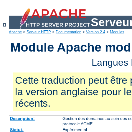
Serveu
Apache
>
Serveur HTTP
>
Documentation
>
Version 2.4
>
Modules
Module Apache mo
Langues 
Cette traduction peut être 
la version anglaise pour 
récents.
Description:
Gestion des domaines au sein des serve
protocole ACME
Statut:
Expérimental