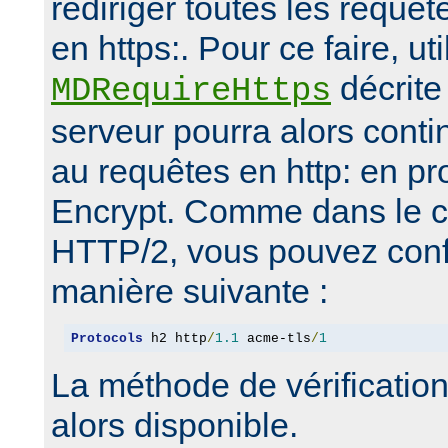
rediriger toutes les requêt
en https:. Pour ce faire, uti
décrite 
MDRequireHttps
serveur pourra alors conti
au requêtes en http: en p
Encrypt. Comme dans le c
HTTP/2, vous pouvez confi
manière suivante :
Protocols
 h2 http
/
1.1
 acme-tls
/
1
La méthode de vérification
alors disponible.