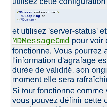
utilisez cette configuration 
<
MDomain
 mydomain
.
net
>
MDStapling
</
MDomain
>
et utilisez 'server-status' e
pour voir
MDMessageCmd
fonctionne. Vous pourrez al
l'information d'agrafage es
durée de validité, son orig
moment elle sera rafraîchi
Si tout fonctionne comme 
vous pouvez définir cette 