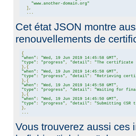
"www.another-domain.org"
],
...
Cet état JSON montre auss
renouvellements de certific
{
"when"
:
"Wed, 19 Jun 2019 14:45:58 GMT"
,
"type"
:
"progress"
,
"detail"
:
"The certificate 
},{
"when"
:
"Wed, 19 Jun 2019 14:45:58 GMT"
,
"type"
:
"progress"
,
"detail"
:
"Retrieving certi
},{
"when"
:
"Wed, 19 Jun 2019 14:45:58 GMT"
,
"type"
:
"progress"
,
"detail"
:
"Waiting for fina
},{
"when"
:
"Wed, 19 Jun 2019 14:45:50 GMT"
,
"type"
:
"progress"
,
"detail"
:
"Submitting CSR t
},
...
Vous trouverez aussi ces 