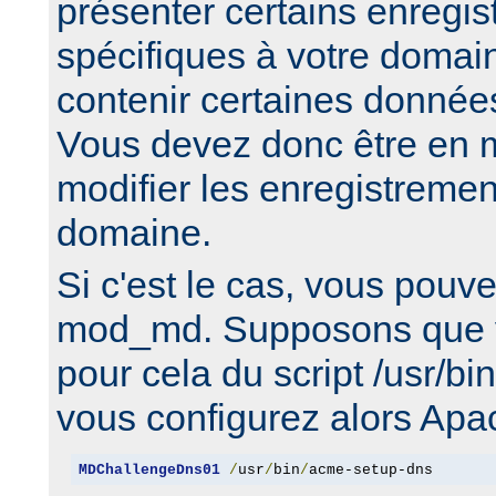
présenter certains enreg
spécifiques à votre domai
contenir certaines données
Vous devez donc être en m
modifier les enregistreme
domaine.
Si c'est le cas, vous pouv
mod_md. Supposons que v
pour cela du script /usr/b
vous configurez alors Apa
MDChallengeDns01
/
usr
/
bin
/
acme-setup-dns