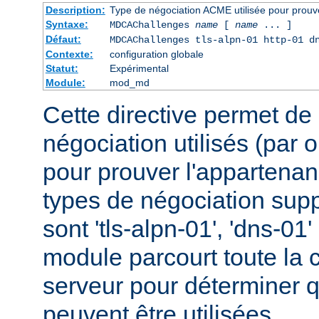
Description:
Type de négociation ACME utilisée pour prouv
Syntaxe:
MDCAChallenges
name
[
name
... ]
Défaut:
MDCAChallenges tls-alpn-01 http-01 d
Contexte:
configuration globale
Statut:
Expérimental
Module:
mod_md
Cette directive permet de 
négociation utilisés (par 
pour prouver l'appartena
types de négociation sup
sont 'tls-alpn-01', 'dns-01' 
module parcourt toute la 
serveur pour déterminer 
peuvent être utilisées.