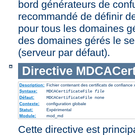
bord générateurs de confu
recommandé de définir des
pour tous les domaines gé
des domaines gérés le se
(serveur par défaut).
Directive
MDCACerti
Description:
Fichier contenant des certificats de confiance
Syntaxe:
MDCACertificateFile
file
Défaut:
MDCACertificateFile none
Contexte:
configuration globale
Statut:
Expérimental
Module:
mod_md
Cette directive est princi