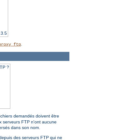
.3.5
.
proxy_ftp
FTP ?
fichiers demandés doivent être
ux serveurs FTP n'ont aucune
nversés dans son nom.
s depuis des serveurs FTP qui ne