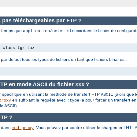
s pas téléchargeables par FTP ?
en temps que
dans le fichier de configura
application/octet-stream
e class tgz taz
 par défaut tous les types de fichiers en tant que fichiers binaires :
FTP en mode ASCII du fichier
xxx
?
r spécifique en utilisant la méthode de transfert FTP
(alors que l
ASCII
en suffixant la requête avec
pour forcer un transfert en
proxy
;type=a
e ASCII).
FTP ?
P dans
. Vous pouvez par contre utiliser le chargement HT
mod_proxy