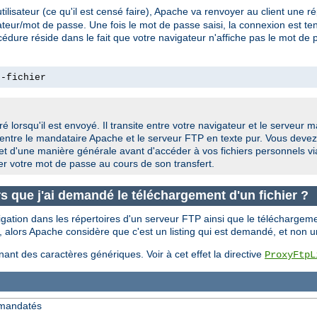
isateur (ce qu'il est censé faire), Apache va renvoyer au client une 
ateur/mot de passe. Une fois le mot de passe saisi, la connexion est tent
e réside dans le fait que votre navigateur n'affiche pas le mot de passe
n-fichier
é lorsqu'il est envoyé. Il transite entre votre navigateur et le serveur
entre le mandataire Apache et le serveur FTP en texte pur. Vous devez
et d'une manière générale avant d'accéder à vos fichiers personnels v
ter votre mot de passe au cours de son transfert.
ors que j'ai demandé le téléchargement d'un fichier ?
ation dans les répertoires d'un serveur FTP ainsi que le téléchargemen
), alors Apache considère que c'est un listing qui est demandé, et non 
nt des caractères génériques. Voir à cet effet la directive
ProxyFtpL
P mandatés