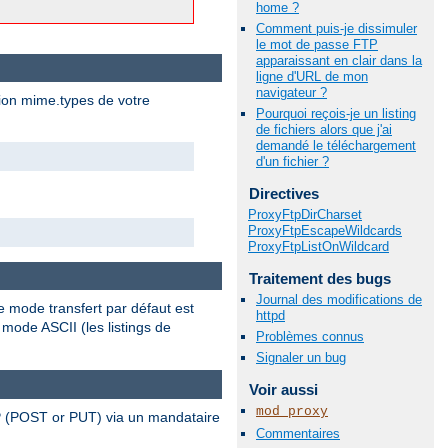
home ?
Comment puis-je dissimuler
le mot de passe FTP
apparaissant en clair dans la
ligne d'URL de mon
navigateur ?
tion mime.types de votre
Pourquoi reçois-je un listing
de fichiers alors que j'ai
demandé le téléchargement
d'un fichier ?
Directives
ProxyFtpDirCharset
ProxyFtpEscapeWildcards
ProxyFtpListOnWildcard
Traitement des bugs
Journal des modifications de
e mode transfert par défaut est
httpd
 mode ASCII (les listings de
Problèmes connus
Signaler un bug
Voir aussi
mod_proxy
TP (POST or PUT) via un mandataire
Commentaires