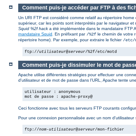
Comment puis-je accéder par FTP à des fich
Un URI FTP est considéré comme relatif au répertoire home de 
supérieur, car les points sont interprétés par le navigateu
Squid %2f hack
a été implémentée dans le mandataire FTP Apa
mandataire Squid
. En préfixant par
le chemin de votre r
/%2f
répertoire home). Par exemple, pour extraire le fichier
/etc/
ftp://
utilisateur
@
serveur
/%2f/etc/motd
Comment puis-je dissimuler le mot de passe
Apache utilise différentes stratégies pour effectuer une conn
d'utilisateur et de mot de passe dans l'URL, Apache tente 
utilisateur : anonymous
mot de passe : apache-proxy@
Ceci fonctionne avec tous les serveurs FTP courants config
Pour une connexion personnalisée avec un nom d'utilisateur 
ftp://
nom-utilisateur
@
serveur
/mon-fichier