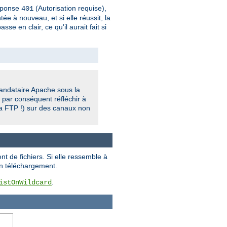
réponse
(Autorisation requise),
401
ée à nouveau, et si elle réussit, la
 en clair, ce qu'il aurait fait si
 mandataire Apache sous la
 par conséquent réfléchir à
ia FTP !) sur des canaux non
t de fichiers. Si elle ressemble à
un téléchargement.
.
istOnWildcard