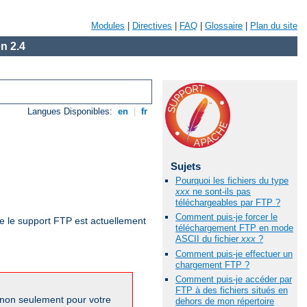
Modules
|
Directives
|
FAQ
|
Glossaire
|
Plan du site
n 2.4
Langues Disponibles:
en
|
fr
Sujets
Pourquoi les fichiers du type
xxx
ne sont-ils pas
téléchargeables par FTP ?
Comment puis-je forcer le
ue le support FTP est actuellement
téléchargement FTP en mode
ASCII du fichier
xxx
?
Comment puis-je effectuer un
chargement FTP ?
Comment puis-je accéder par
FTP à des fichiers situés en
 non seulement pour votre
dehors de mon répertoire