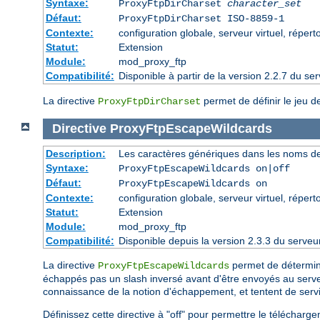
Syntaxe:
ProxyFtpDirCharset
character_set
Défaut:
ProxyFtpDirCharset ISO-8859-1
Contexte:
configuration globale, serveur virtuel, réperto
Statut:
Extension
Module:
mod_proxy_ftp
Compatibilité:
Disponible à partir de la version 2.2.7 du 
La directive
permet de définir le jeu d
ProxyFtpDirCharset
Directive
ProxyFtpEscapeWildcards
Description:
Les caractères génériques dans les noms de 
Syntaxe:
ProxyFtpEscapeWildcards on|off
Défaut:
ProxyFtpEscapeWildcards on
Contexte:
configuration globale, serveur virtuel, réperto
Statut:
Extension
Module:
mod_proxy_ftp
Compatibilité:
Disponible depuis la version 2.3.3 du serv
La directive
permet de détermine
ProxyFtpEscapeWildcards
échappés pas un slash inversé avant d'être envoyés au serv
connaissance de la notion d'échappement, et tentent de servir
Définissez cette directive à "off" pour permettre le télécha