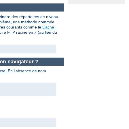
teindre des répertoires de niveau
e problème, une méthode nommée
aires courants comme le
Cache
toire FTP racine en
(au lieu du
/
on navigateur ?
passe. En l'absence de nom