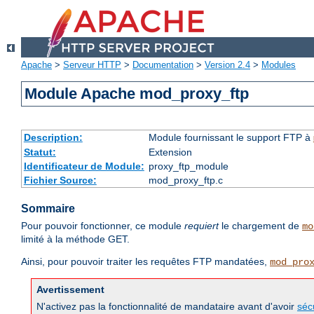
Apache
>
Serveur HTTP
>
Documentation
>
Version 2.4
>
Modules
Module Apache mod_proxy_ftp
Description:
Module fournissant le support FTP à
Statut:
Extension
Identificateur de Module:
proxy_ftp_module
Fichier Source:
mod_proxy_ftp.c
Sommaire
Pour pouvoir fonctionner, ce module
requiert
le chargement de
mo
limité à la méthode GET.
Ainsi, pour pouvoir traiter les requêtes FTP mandatées,
mod_pro
Avertissement
N'activez pas la fonctionnalité de mandataire avant d'avoir
séc