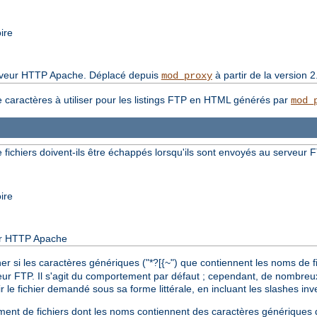
ire
serveur HTTP Apache. Déplacé depuis
à partir de la version 2
mod_proxy
e caractères à utiliser pour les listings FTP en HTML générés par
mod_
fichiers doivent-ils être échappés lorsqu'ils sont envoyés au serveur 
ire
eur HTTP Apache
r si les caractères génériques ("*?[{~") que contiennent les noms de 
eur FTP. Il s'agit du comportement par défaut ; cependant, de nombre
 le fichier demandé sous sa forme littérale, en incluant les slashes i
rgement de fichiers dont les noms contiennent des caractères générique