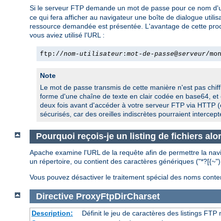
Si le serveur FTP demande un mot de passe pour ce nom d'util
ce qui fera afficher au navigateur une boîte de dialogue utilis
ressource demandée est présentée. L'avantage de cette procédur
vous aviez utilisé l'URL :
ftp://
nom-utilisateur
:
mot-de-passe
@
serveur
/mo
Note
Le mot de passe transmis de cette manière n'est pas chiffr
forme d'une chaîne de texte en clair codée en base64, et 
deux fois avant d'accéder à votre serveur FTP via HTTP (
sécurisés, car des oreilles indiscrètes pourraient intercep
Pourquoi reçois-je un listing de fichiers al
Apache examine l'URL de la requête afin de permettre la navig
un répertoire, ou contient des caractères génériques ("*?[{~"
Vous pouvez désactiver le traitement spécial des noms contena
Directive
ProxyFtpDirCharset
Description:
Définit le jeu de caractères des listings FT