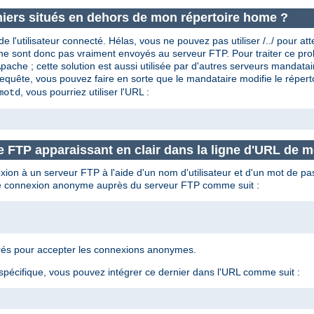
iers situés en dehors de mon répertoire home ?
l'utilisateur connecté. Hélas, vous ne pouvez pas utiliser /../ pour at
r et ne sont donc pas vraiment envoyés au serveur FTP. Pour traiter c
che ; cette solution est aussi utilisée par d'autres serveurs mandat
equête, vous pouvez faire en sorte que le mandataire modifie le réper
, vous pourriez utiliser l'URL :
motd
 FTP apparaissant en clair dans la ligne d'URL de m
exion à un serveur FTP à l'aide d'un nom d'utilisateur et d'un mot de 
une connexion anonyme auprès du serveur FTP comme suit :
urés pour accepter les connexions anonymes.
spécifique, vous pouvez intégrer ce dernier dans l'URL comme suit :