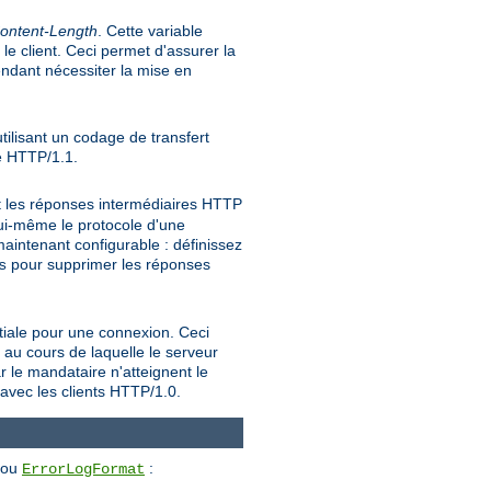
ontent-Length
. Cette variable
e client. Ceci permet d'assurer la
endant nécessiter la mise en
tilisant un codage de transfert
le HTTP/1.1.
t les réponses intermédiaires HTTP
 lui-même le protocole d'une
intenant configurable : définissez
pour supprimer les réponses
s
nitiale pour une connexion. Ceci
 au cours de laquelle le serveur
r le mandataire n'atteignent le
 avec les clients HTTP/1.0.
ou
:
ErrorLogFormat