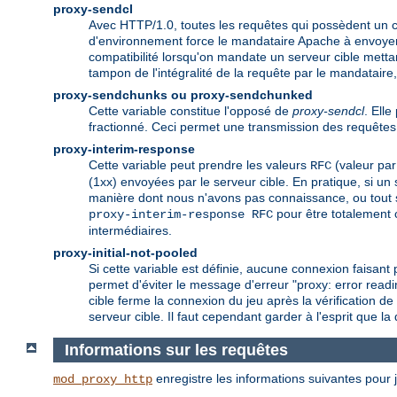
proxy-sendcl
Avec HTTP/1.0, toutes les requêtes qui possèdent un 
d'environnement force le mandataire Apache à envoyer c
compatibilité lorsqu'on mandate un serveur cible mett
tampon de l'intégralité de la requête par le mandataire,
proxy-sendchunks ou proxy-sendchunked
Cette variable constitue l'opposé de
proxy-sendcl
. Ell
fractionné. Ceci permet une transmission des requêtes 
proxy-interim-response
Cette variable peut prendre les valeurs
(valeur par
RFC
(1xx) envoyées par le serveur cible. En pratique, si un
manière dont nous n'avons pas connaissance, ou tout 
pour être totalement 
proxy-interim-response RFC
intermédiaires.
proxy-initial-not-pooled
Si cette variable est définie, aucune connexion faisant p
permet d'éviter le message d'erreur "proxy: error readi
cible ferme la connexion du jeu après la vérification d
serveur cible. Il faut cependant garder à l'esprit que l
Informations sur les requêtes
enregistre les informations suivantes pour j
mod_proxy_http