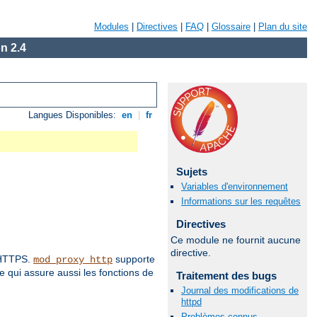
Modules
|
Directives
|
FAQ
|
Glossaire
|
Plan du site
n 2.4
Langues Disponibles:
en
|
fr
Sujets
Variables d'environnement
Informations sur les requêtes
Directives
Ce module ne fournit aucune
directive.
t HTTPS.
supporte
mod_proxy_http
 qui assure aussi les fonctions de
Traitement des bugs
Journal des modifications de
httpd
Problèmes connus