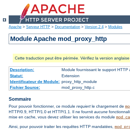
Apache
>
Serveur HTTP
>
Documentation
>
Version 2.4
>
Modules
Module Apache mod_proxy_http
Cette traduction peut être périmée. Vérifiez la version anglai
Description:
Module fournissant le support HTTP
Statut:
Extension
Identificateur de Module:
proxy_http_module
Fichier Source:
mod_proxy_http.c
Sommaire
Pour pouvoir fonctionner, ce module
requiert
le chargement de
mo
HTTP/0.9, HTTP/1.0 et HTTP/1.1. Il ne fournit
aucune
fonctionnal
mise en cache, vous devez utiliser les services du module
mod_ca
Ainsi, pour pouvoir traiter les requêtes HTTP mandatées,
mod_pr