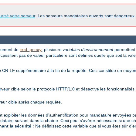
urisé votre serveur
. Les serveurs mandataires ouverts sont dangereux
ortement de
, plusieurs
variables d'environnement
permettent 
mod_proxy
essitent pas de valeur particulière sont définies quelle que soit la vale
ne CR-LF supplémentaire à la fin de la requête. Ceci constitue un mo
veur cible selon le protocole HTTP/1.0 et désactive les fonctionnalité
veur cible après chaque requête.
e et exploiter les données d'authentification pour mandataire envoyées par
dataire suivant dans la chaîne. Ceci peut s'avérer nécessaire si une c
ant la sécurité :
Ne définissez cette variable que si vous êtes sûr d'en