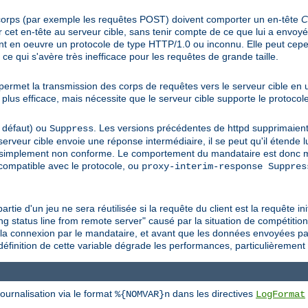
corps (par exemple les requêtes POST) doivent comporter un en-tête
C
et en-tête au serveur cible, sans tenir compte de ce que lui a envoyé l
ant en oeuvre un protocole de type HTTP/1.0 ou inconnu. Elle peut cep
 ce qui s'avère très inefficace pour les requêtes de grande taille.
e permet la transmission des corps de requêtes vers le serveur cible en u
plus efficace, mais nécessite que le serveur cible supporte le protoco
 défaut) ou
. Les versions précédentes de httpd supprimaien
Suppress
 serveur cible envoie une réponse intermédiaire, il se peut qu'il étende
simplement non conforme. Le comportement du mandataire est donc ma
compatible avec le protocole, ou
proxy-interim-response Suppres
artie d'un jeu ne sera réutilisée si la requête du client est la requête i
ng status line from remote server" causé par la situation de compétition
e la connexion par le mandataire, et avant que les données envoyées pa
a définition de cette variable dégrade les performances, particulièrement
ournalisation via le format
dans les directives
%{NOMVAR}n
LogFormat