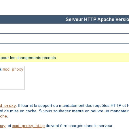
Serveur HTTP Apache Versio
se pour les changements récents.
 à
mod_proxy
. Il fournit le support du mandatement des requêtes HTTP e
d_proxy
ité de mise en cache. Si vous souhaitez mettre en oeuvre un mandataire
.
che
, et
doivent être chargés dans le serveur.
oxy
mod_proxy_http