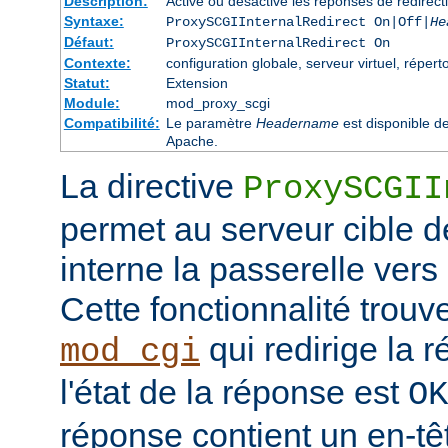
Description:
Active ou désactive les réponses de redirect
Syntaxe:
ProxySCGIInternalRedirect On|Off|
He
Défaut:
ProxySCGIInternalRedirect On
Contexte:
configuration globale, serveur virtuel, réperto
Statut:
Extension
Module:
mod_proxy_scgi
Compatibilité:
Le paramètre
Headername
est disponible d
Apache.
La directive
ProxySCGII
permet au serveur cible de
interne la passerelle vers
Cette fonctionnalité trouv
qui redirige la 
mod_cgi
l'état de la réponse est
OK
réponse contient un en-t