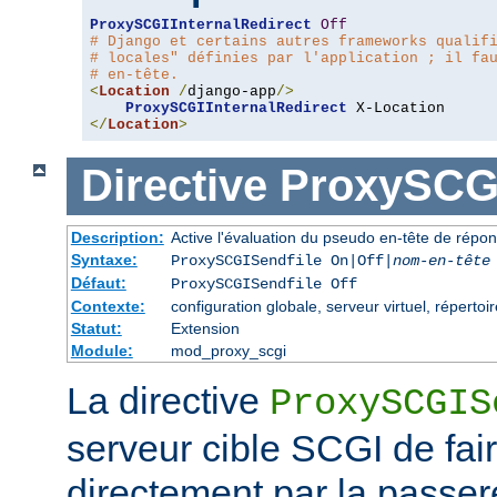
ProxySCGIInternalRedirect
Off
# Django et certains autres frameworks qualif
# locales" définies par l'application ; il fa
# en-tête.
<
Location
/
django-app
/>
ProxySCGIInternalRedirect
</
Location
>
Directive
ProxySCGI
Description:
Active l'évaluation du pseudo en-tête de répo
Syntaxe:
ProxySCGISendfile On|Off|
nom-en-tête
Défaut:
ProxySCGISendfile Off
Contexte:
configuration globale, serveur virtuel, répertoir
Statut:
Extension
Module:
mod_proxy_scgi
La directive
ProxySCGIS
serveur cible SCGI de faire
directement par la passere