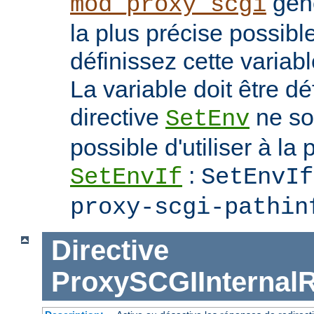
génè
mod_proxy_scgi
la plus précise possib
définissez cette variab
La variable doit être dé
directive
ne soi
SetEnv
possible d'utiliser à la 
:
SetEnvIf
SetEnvIf
proxy-scgi-pathin
Directive
ProxySCGIInternalR