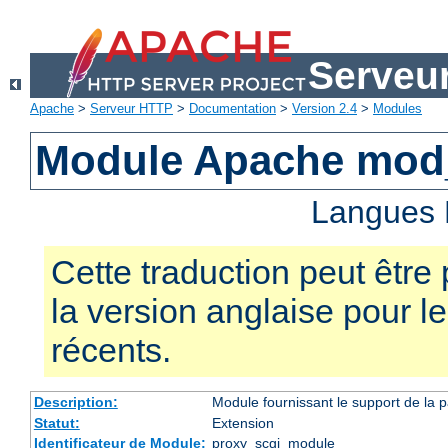
Serveu
Apache
>
Serveur HTTP
>
Documentation
>
Version 2.4
>
Modules
Module Apache mod
Langues 
Cette traduction peut être 
la version anglaise pour 
récents.
Description:
Module fournissant le support de la 
Statut:
Extension
Identificateur de Module:
proxy_scgi_module