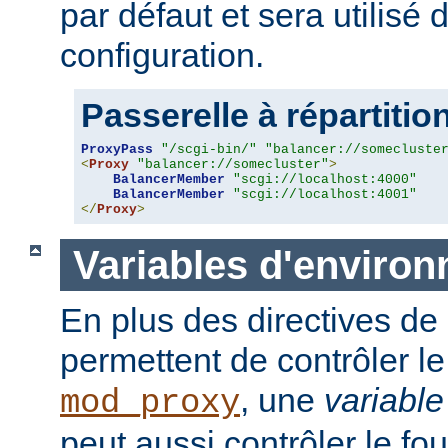
par défaut et sera utilisé
configuration.
Passerelle à répartitio
ProxyPass
"/scgi-bin/"
"balancer://somecluste
<
Proxy
"balancer://somecluster"
>
BalancerMember
"scgi://localhost:4000"
BalancerMember
"scgi://localhost:4001"
</
Proxy
>
Variables d'enviro
En plus des directives de 
permettent de contrôler 
, une
variabl
mod_proxy
peut aussi contrôler le fo