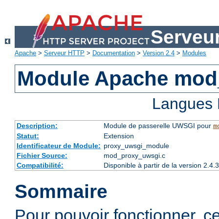
Serveu
Apache
>
Serveur HTTP
>
Documentation
>
Version 2.4
>
Modules
Module Apache mod
Langues 
Description:
Module de passerelle UWSGI pour
m
Statut:
Extension
Identificateur de Module:
proxy_uwsgi_module
Fichier Source:
mod_proxy_uwsgi.c
Compatibilité:
Disponible à partir de la version 2.
Sommaire
Pour pouvoir fonctionner, c