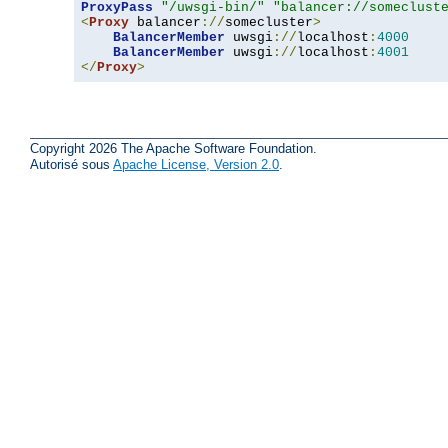
ProxyPass
"/uwsgi-bin/"
"balancer://someclust
<
Proxy
 balancer
://
somecluster
>
BalancerMember
 uwsgi
://
localhost
:
4000
BalancerMember
 uwsgi
://
localhost
:
4001
</
Proxy
>
Copyright 2026 The Apache Software Foundation.
Autorisé sous
Apache License, Version 2.0
.