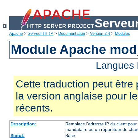
Serveu
Apache
>
Serveur HTTP
>
Documentation
>
Version 2.4
>
Modules
Module Apache mod
Langues 
Cette traduction peut être 
la version anglaise pour 
récents.
Description:
Remplace l'adresse IP du client pour 
mandataire ou un répartiteur de charg
Statut:
Base