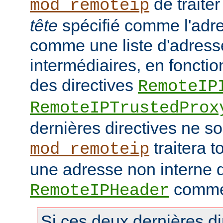
de traiter
mod_remoteip
tête
spécifié comme l'adre
comme une liste d'adresse
intermédiaires, en fonctio
des directives
RemoteIP
RemoteIPTrustedProx
dernières directives ne so
traitera t
mod_remoteip
une adresse non interne d
comme 
RemoteIPHeader
Si ces deux dernières di