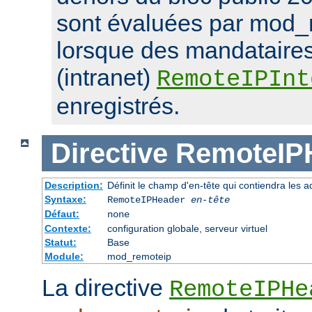
sont évaluées par mod_
lorsque des mandataires
(intranet)
RemoteIPInt
enregistrés.
Directive
RemoteIP
Description:
Définit le champ d'en-tête qui contiendra les a
Syntaxe:
RemoteIPHeader
en-tête
Défaut:
none
Contexte:
configuration globale, serveur virtuel
Statut:
Base
Module:
mod_remoteip
La directive
RemoteIPHe