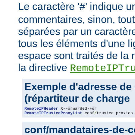
Le caractère '
' indique u
#
commentaires, sinon, tout
séparées par un caractère
tous les éléments d'une l
espace sont traités de l
la directive
RemoteIPTr
Exemple d'adresse de 
(répartiteur de charge
RemoteIPHeader
RemoteIPTrustedProxyList
 conf
/
trusted-proxies
conf/mandataires-de-co