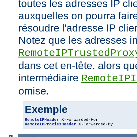
toutes les adresses IP cli
auxquelles on pourra fair
résoudre l'adresse IP clie
Notez que les adresses i
RemoteIPTrustedProx
dans cet en-tête, alors q
intermédiaire
RemoteIPI
omise.
Exemple
RemoteIPHeader
RemoteIPProxiesHeader
 X-Forwarded-By