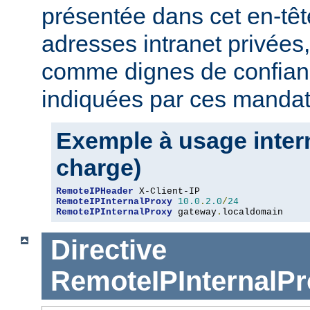
présentée dans cet en-têt
adresses intranet privées
comme dignes de confianc
indiquées par ces mandat
Exemple à usage intern
charge)
RemoteIPHeader
RemoteIPInternalProxy
10.0
.
2.0
/
24
RemoteIPInternalProxy
 gateway
.
localdomain
Directive
RemoteIPInternalPr