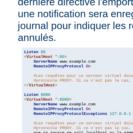
dernière directive l'emport
une notification sera enre
journal pour indiquer les 
annulés.
Listen
80
<
VirtualHost
*:
80
>
ServerName
 www
.
example
.
com

RemoteIPProxyProtocol
On
#Les requêtes pour ce serveur virtuel doi
#protocole PROXY. Si ce n'est pas le cas,
</
VirtualHost
>
Listen
8080
<
VirtualHost
*:
8080
>
ServerName
 www
.
example
.
com

RemoteIPProxyProtocol
On
RemoteIPProxyProtocolExceptions
127.0
.
0.1
#Les requêtes pour ce serveur virtuel doi
#protocole PROXY. Si ce n'est pas le cas,
    que sa source ne soit localhost ou la gam