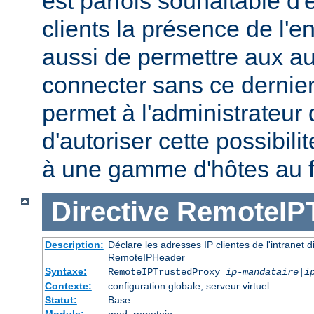
est parfois souhaitable d'
clients la présence de l'
aussi de permettre aux au
connecter sans ce dernier.
permet à l'administrateur
d'autoriser cette possibili
à une gamme d'hôtes au 
Directive
RemoteIP
Description:
Déclare les adresses IP clientes de l'intranet 
RemoteIPHeader
Syntaxe:
RemoteIPTrustedProxy
ip-mandataire
|
i
Contexte:
configuration globale, serveur virtuel
Statut:
Base
Module:
mod_remoteip