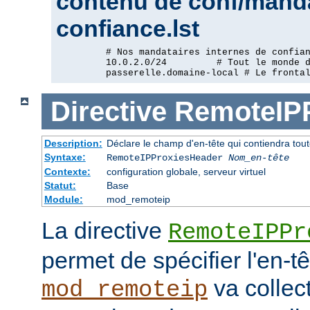
contenu de conf/manda
confiance.lst
         # Nos mandataires internes de confian
         10.0.2.0/24         # Tout le monde d
         passerelle.domaine-local # Le fronta
Directive
RemoteIP
Description:
Déclare le champ d'en-tête qui contiendra tout
Syntaxe:
RemoteIPProxiesHeader
Nom_en-tête
Contexte:
configuration globale, serveur virtuel
Statut:
Base
Module:
mod_remoteip
La directive
RemoteIPPr
permet de spécifier l'en-t
va collect
mod_remoteip