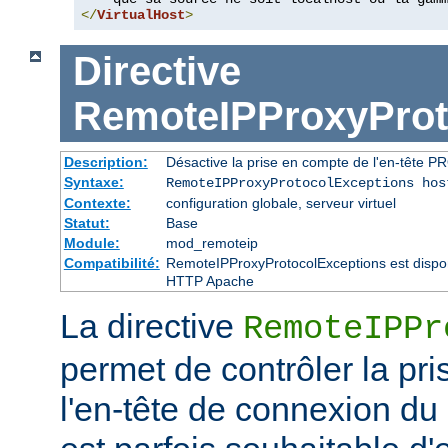
</
VirtualHost
>
Directive
RemoteIPProxyProt
Description:
Désactive la prise en compte de l'en-tête P
Syntaxe:
RemoteIPProxyProtocolExceptions hos
Contexte:
configuration globale, serveur virtuel
Statut:
Base
Module:
mod_remoteip
Compatibilité:
RemoteIPProxyProtocolExceptions est disponi
HTTP Apache
La directive
RemoteIPPr
permet de contrôler la pr
l'en-tête de connexion du