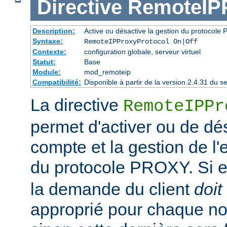
Directive
RemoteIPP
Description:
Active ou désactive la gestion du protocol
Syntaxe:
RemoteIPProxyProtocol On|Off
Contexte:
configuration globale, serveur virtuel
Statut:
Base
Module:
mod_remoteip
Compatibilité:
Disponible à partir de la version 2.4.31 du
La directive
RemoteIPPr
permet d'activer ou de dés
compte et la gestion de l
du protocole PROXY. Si el
la demande du client
doit
approprié pour chaque no