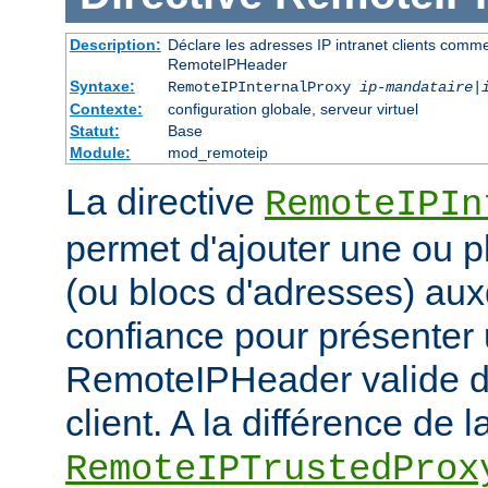
Description:
Déclare les adresses IP intranet clients comm
RemoteIPHeader
Syntaxe:
RemoteIPInternalProxy
ip-mandataire
|
Contexte:
configuration globale, serveur virtuel
Statut:
Base
Module:
mod_remoteip
La directive
RemoteIPIn
permet d'ajouter une ou p
(ou blocs d'adresses) aux
confiance pour présenter 
RemoteIPHeader valide de
client. A la différence de l
RemoteIPTrustedProx