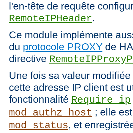
l'en-tête de requête configur
.
RemoteIPHeader
Ce module implémente aussi
du
protocole PROXY
de HAP
directive
RemoteIPProxyP
Une fois sa valeur modifié
cette adresse IP client est u
fonctionnalité
Require ip
; elle es
mod_authz_host
, et enregistré
mod_status