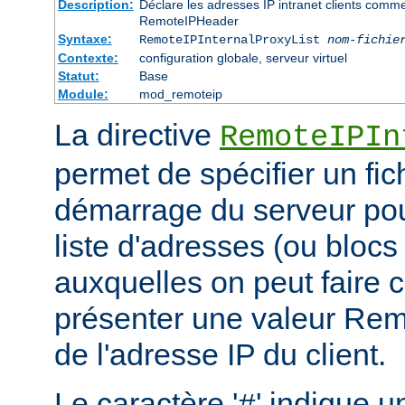
Description:
Déclare les adresses IP intranet clients comm
RemoteIPHeader
Syntaxe:
RemoteIPInternalProxyList
nom-fichie
Contexte:
configuration globale, serveur virtuel
Statut:
Base
Module:
mod_remoteip
La directive
RemoteIPIn
permet de spécifier un fic
démarrage du serveur pou
liste d'adresses (ou blocs
auxquelles on peut faire 
présenter une valeur Re
de l'adresse IP du client.
Le caractère '
' indique u