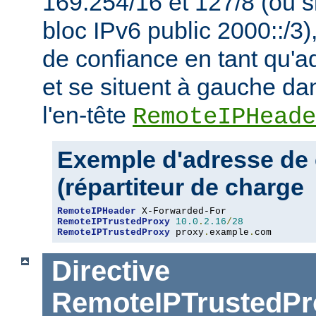
169.254/16 et 127/8 (ou s
bloc IPv6 public 2000::/3)
de confiance en tant qu'a
et se situent à gauche da
l'en-tête
RemoteIPHeade
Exemple d'adresse de 
(répartiteur de charge
RemoteIPHeader
RemoteIPTrustedProxy
10.0
.
2.16
/
28
RemoteIPTrustedProxy
 proxy
.
example
.
com
Directive
RemoteIPTrustedPr