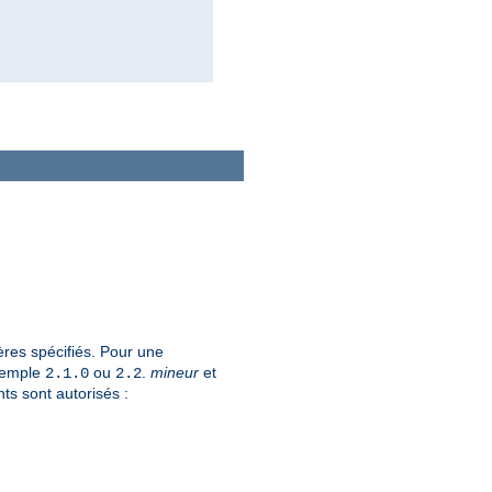
ères spécifiés. Pour une
xemple
ou
.
mineur
et
2.1.0
2.2
ts sont autorisés :