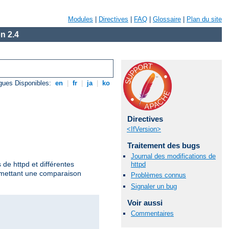
Modules
|
Directives
|
FAQ
|
Glossaire
|
Plan du site
n 2.4
gues Disponibles:
en
|
fr
|
ja
|
ko
Directives
<IfVersion>
Traitement des bugs
Journal des modifications de
 de httpd et différentes
httpd
ermettant une comparaison
Problèmes connus
Signaler un bug
Voir aussi
Commentaires