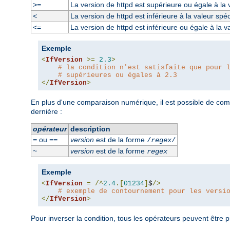
La version de httpd est supérieure ou égale à la 
>=
La version de httpd est inférieure à la valeur spéc
<
La version de httpd est inférieure ou égale à la v
<=
Exemple
<
IfVersion
>=
2.3
>
# la condition n'est satisfaite que pour 
# supérieures ou égales à 2.3
</
IfVersion
>
En plus d'une comparaison numérique, il est possible de com
dernière :
opérateur
description
ou
version
est de la forme
=
==
/
regex
/
version
est de la forme
~
regex
Exemple
<
IfVersion
=
/^
2.4
.[
01234
]
$
/>
# exemple de contournement pour les versi
</
IfVersion
>
Pour inverser la condition, tous les opérateurs peuvent être p