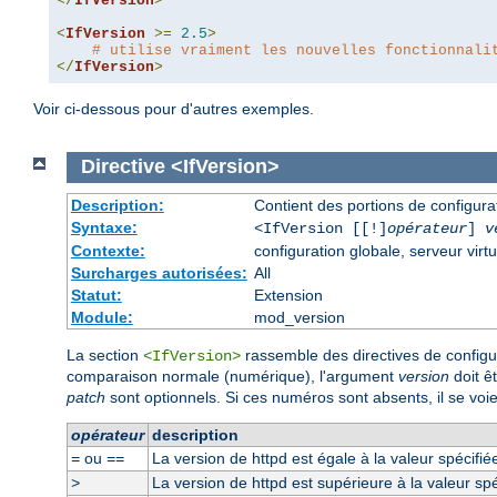
</
IfVersion
>
<
IfVersion
>=
2.5
>
# utilise vraiment les nouvelles fonctionnali
</
IfVersion
>
Voir ci-dessous pour d'autres exemples.
Directive
<IfVersion>
Description:
Contient des portions de configur
Syntaxe:
<IfVersion [[!]
opérateur
]
v
Contexte:
configuration globale, serveur virtu
Surcharges autorisées:
All
Statut:
Extension
Module:
mod_version
La section
rassemble des directives de configura
<IfVersion>
comparaison normale (numérique), l'argument
version
doit ê
patch
sont optionnels. Si ces numéros sont absents, il se voie
opérateur
description
ou
La version de httpd est égale à la valeur spécifié
=
==
La version de httpd est supérieure à la valeur spé
>