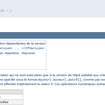
tés :-)
ation dépendantes de la version
ersion
> ... </IfVersion>
el, répertoire, .htaccess
tion qui ne sont exécutées que si la version de httpd satisfait aux crit
tre spécifié sous le format
, comme par e
majeur
[.
mineur
[.
patch
]]
nt affectée implicitement la valeur 0. Les
opérateur
s numériques suivan
e
cifiée