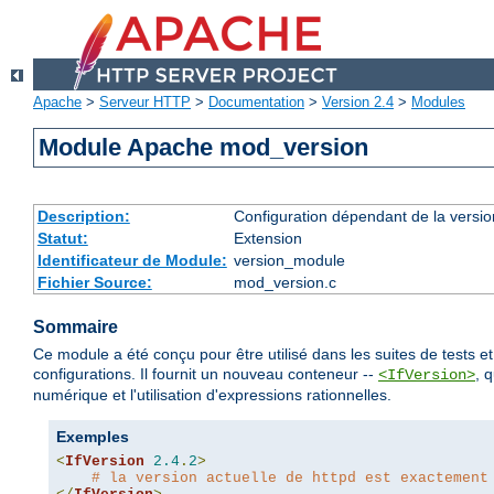
Apache
>
Serveur HTTP
>
Documentation
>
Version 2.4
>
Modules
Module Apache mod_version
Description:
Configuration dépendant de la versio
Statut:
Extension
Identificateur de Module:
version_module
Fichier Source:
mod_version.c
Sommaire
Ce module a été conçu pour être utilisé dans les suites de tests e
configurations. Il fournit un nouveau conteneur --
, 
<IfVersion>
numérique et l'utilisation d'expressions rationnelles.
Exemples
<
IfVersion
2.4
.
2
>
# la version actuelle de httpd est exactement