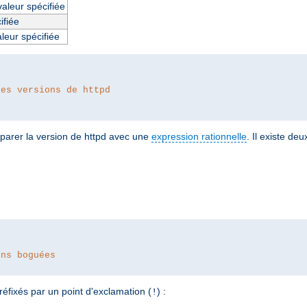
valeur spécifiée
ifiée
aleur spécifiée
les versions de httpd
parer la version de httpd avec une
expression rationnelle
. Il existe de
ons boguées
réfixés par un point d'exclamation (
) :
!