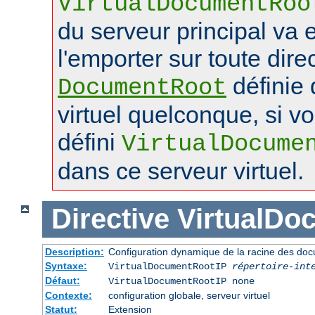
VirtualDocumentRoo
du serveur principal va 
l'emporter sur toute dire
définie 
DocumentRoot
virtuel quelconque, si v
défini
VirtualDocume
dans ce serveur virtuel.
Directive
VirtualDo
Description:
Configuration dynamique de la racine des doc
Syntaxe:
VirtualDocumentRootIP
répertoire-int
Défaut:
VirtualDocumentRootIP none
Contexte:
configuration globale, serveur virtuel
Statut:
Extension