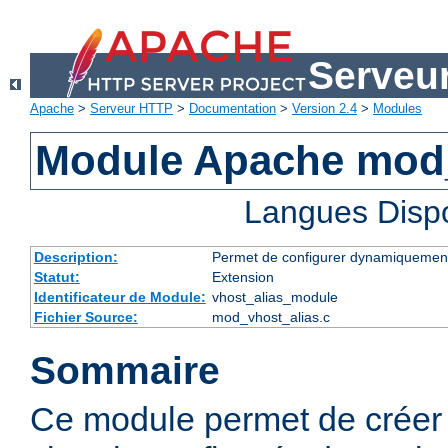
Serveu
Apache
>
Serveur HTTP
>
Documentation
>
Version 2.4
>
Modules
Module Apache mod_
Langues Disp
Description:
Permet de configurer dynamiquement
Statut:
Extension
Identificateur de Module:
vhost_alias_module
Fichier Source:
mod_vhost_alias.c
Sommaire
Ce module permet de créer