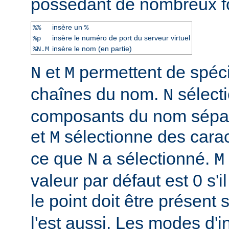
possèdant de nombreux f
insère un
%%
%
insère le numéro de port du serveur virtuel
%p
insère le nom (en partie)
%N.M
et
permettent de spéci
N
M
chaînes du nom.
sélect
N
composants du nom sépar
et
sélectionne des caract
M
ce que
a sélectionné.
N
M
valeur par défaut est 0 s'il
le point doit être présent 
l'est aussi. Les modes d'i