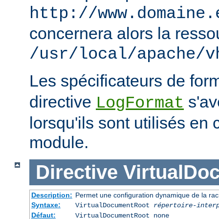
http://www.domaine.
concernera alors la resso
/usr/local/apache/v
Les spécificateurs de for
directive
s'avè
LogFormat
lorsqu'ils sont utilisés en
module.
Directive
VirtualDo
Description:
Permet une configuration dynamique de la rac
Syntaxe:
VirtualDocumentRoot
répertoire-inter
Défaut:
VirtualDocumentRoot none