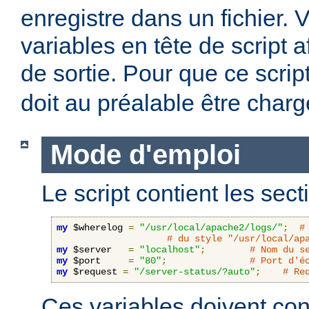
enregistre dans un fichier. 
variables en tête de script a
de sortie. Pour que ce scrip
doit au préalable être charg
Mode d'emploi
Le script contient les sect
my
 $wherelog 
=
"/usr/local/apache2/logs/"
;
#
# du style "/usr/local/ap
my
 $server   
=
"localhost"
;
# Nom du s
my
 $port     
=
"80"
;
# Port d'é
my
 $request 
=
"/server-status/?auto"
;
# Re
Ces variables doivent cont