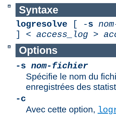
Syntaxe
logresolve
[ -
s
nom
] <
access_log
>
ac
Options
-s
nom-fichier
Spécifie le nom du fich
enregistrées des statis
-c
Avec cette option,
log