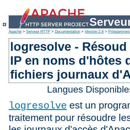
Serveu
Apache
>
Serveur HTTP
>
Documentation
>
Version 2.4
>
Programmes
logresolve - Résoud
IP en noms d'hôtes 
fichiers journaux d
Langues Disponible
est un progra
logresolve
traitement pour résoudre le
les journaux d'accès d'Apa