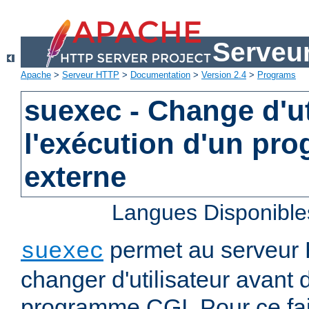
Serveu
Apache
>
Serveur HTTP
>
Documentation
>
Version 2.4
>
Programs
suexec - Change d'ut
l'exécution d'un pr
externe
Langues Disponible
permet au serveur
suexec
changer d'utilisateur avant 
programme CGI. Pour ce faire