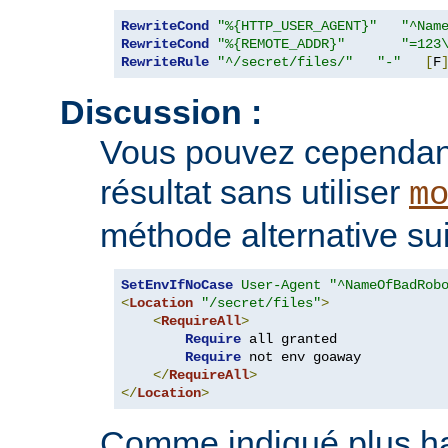
RewriteCond
"%{HTTP_USER_AGENT}"
"^Nam
RewriteCond
"%{REMOTE_ADDR}"
"=123
RewriteRule
"^/secret/files/"
"-"
[
F
Discussion :
Vous pouvez cependan
résultat sans utiliser
m
méthode alternative sui
SetEnvIfNoCase
User-Agent
"^NameOfBadRob
<
Location
"/secret/files"
>
<
RequireAll
>
Require
 all granted

Require
 not env goaway

</
RequireAll
>
</
Location
>
Comme indiqué plus hau