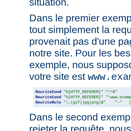
situation.
Dans le premier exempl
tout simplement la requ
provenait pas d'une pa
notre site. Pour les be
exemple, nous suppos
votre site est
www.exa
RewriteCond
"%{HTTP_REFERER}"
"!^$"
RewriteCond
"%{HTTP_REFERER}"
"!www.exam
RewriteRule
"\.(gif|jpg|png)$"
"-"
Dans le second exempl
rejeter la requête, nou