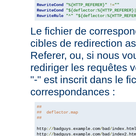
RewriteCond
"%{HTTP_REFERER}"
!=
""
RewriteCond
"${deflector:%{HTTP_REFERER}
RewriteRule
"^"
"${deflector:%{HTTP_REFE
Le fichier de correspo
cibles de redirection 
Referer, ou, si nous v
rediriger les requêtes v
"-" est inscrit dans le fi
correspondances :
##
##  deflector.map
##
http
://
badguys
.
example
.
com
/
bad
/
index
.
htm
http
://
badguys
.
example
.
com
/
bad
/
index2
.
ht