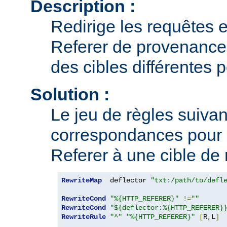
Description :
Redirige les requêtes e
Referer de provenance 
des cibles différentes 
Solution :
Le jeu de règles suivant
correspondances pour 
Referer à une cible de 
RewriteMap
  deflector 
"txt:/path/to/defl
RewriteCond
"%{HTTP_REFERER}"
!=
""
RewriteCond
"${deflector:%{HTTP_REFERER}
RewriteRule
"^"
"%{HTTP_REFERER}"
[
R
,
L
]