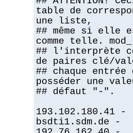
## ATTENTION! Cec
table de correspo
une liste,
## même si elle e
comme telle. mod_
## l'interprète c
de paires clé/val
## chaque entrée 
posséder une vale
## défaut "-".
193.102.180.41 -
bsdti1.sdm.de -
192.76.162.40 -