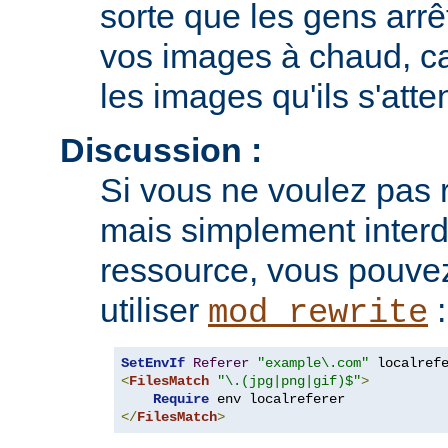
sorte que les gens arrê
vos images à chaud, car
les images qu'ils s'atte
Discussion :
Si vous ne voulez pas r
mais simplement interdi
ressource, vous pouvez
utiliser
:
mod_rewrite
SetEnvIf
Referer
"example\.com"
<
FilesMatch
"\.(jpg|png|gif)$"
>
Require
</
FilesMatch
>