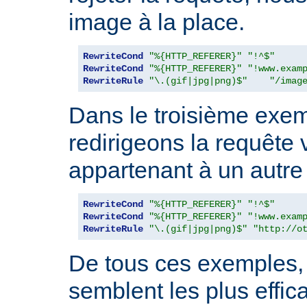
image à la place.
RewriteCond
"%{HTTP_REFERER}"
"!^$"
RewriteCond
"%{HTTP_REFERER}"
"!www.exam
RewriteRule
"\.(gif|jpg|png)$"
"/imag
Dans le troisième exe
redirigeons la requête
appartenant à un autre 
RewriteCond
"%{HTTP_REFERER}"
"!^$"
RewriteCond
"%{HTTP_REFERER}"
"!www.exam
RewriteRule
"\.(gif|jpg|png)$"
"http://o
De tous ces exemples, 
semblent les plus effic