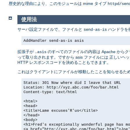
歴史的な理由により、このモジュールは mime タイプ
httpd/sen
使用法
サーバ設定ファイルで、ファイルと
ハンドラを
send-as-is
AddHandler send-as-is asis
拡張子が
のすべてのファイルの内容は Apache か
.asis
って取り出されます。ですから asis ファイルには 正しいヘッ
HTTP レスポンスコードを決めることもできます。
これはクライアントにファイルが移動したことを知らせるた
Status: 301 Now where did I leave that URL
Location: http://xyz.abc.com/foo/bar.html
Content-type: text/html
<html>
<head>
<title>Lame excuses'R'us</title>
</head>
<body>
<h1>Fred's exceptionally wonderful page has m
<a href="http://xyz.abc.com/foo/bar.html">Joe