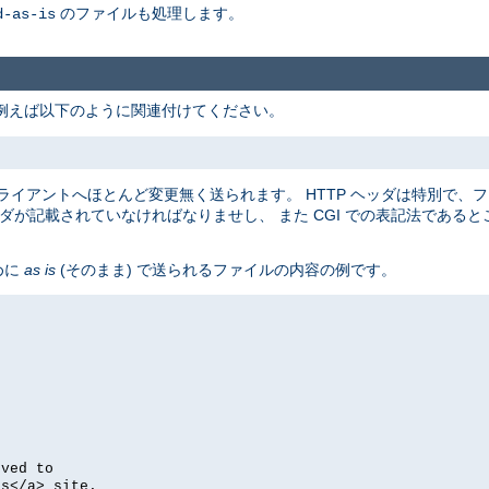
のファイルも処理します。
d-as-is
例えば以下のように関連付けてください。
らクライアントへほとんど変更無く送られます。 HTTP ヘッダは特別で、
ダが記載されていなければなりませし、 また CGI での表記法であるところの
めに
as is
(そのまま) で送られるファイルの内容の例です。
oved to
's</a> site.