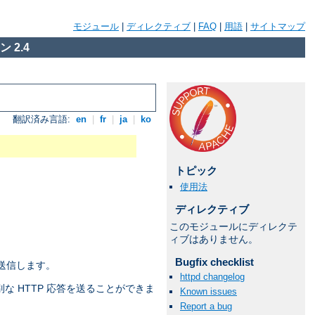
モジュール
|
ディレクティブ
|
FAQ
|
用語
|
サイトマップ
 2.4
翻訳済み言語:
en
|
fr
|
ja
|
ko
トピック
使用法
ディレクティブ
このモジュールにディレクテ
ィブはありません。
Bugfix checklist
送信します。
httpd changelog
な HTTP 応答を送ることができま
Known issues
Report a bug