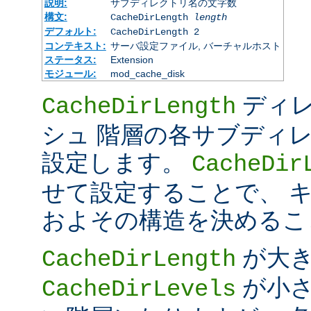
説明:
サブディレクトリ名の文字数
構文:
CacheDirLength
length
デフォルト:
CacheDirLength 2
コンテキスト:
サーバ設定ファイル, バーチャルホスト
ステータス:
Extension
モジュール:
mod_cache_disk
ディレ
CacheDirLength
シュ 階層の各サブディ
設定します。
CacheDir
せて設定することで、 
およその構造を決めるこ
が大
CacheDirLength
が小さ
CacheDirLevels