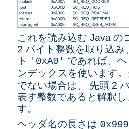
cookie2
0xA00A
SC_REQ_COOKIE2
host
0xA00B
SC_REQ_HOST
pragma
0xA00C
SC_REQ_PRAGMA
referer
0xA00D
SC_REQ_REFERER
user-agent
0xA00E
SC_REQ_USER_AGENT
これを読み込む Java 
2 バイト整数を取り込み
ト
であれば、ヘ
'0xA0'
ンデックスを使います
でない場合は、 先頭 2
表す整数であると解釈し
す。
ヘッダ名の長さは
0x999