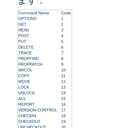
Command Name
Code
OPTIONS
1
GET
2
HEAD
3
POST
4
PUT
5
DELETE
6
TRACE
7
PROPFIND
8
PROPPATCH
9
MKCOL
10
COPY
11
MOVE
12
LOCK
13
UNLOCK
14
ACL
15
REPORT
16
VERSION-CONTROL
17
CHECKIN
18
CHECKOUT
19
UNCHECKOUT
20