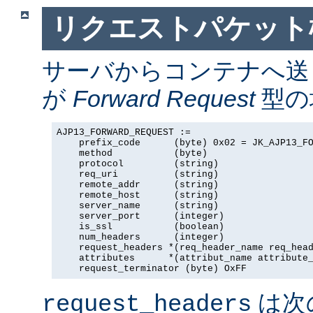
リクエストパケット
サーバからコンテナへ送
が
Forward Request
型の場
AJP13_FORWARD_REQUEST :=

    prefix_code      (byte) 0x02 = JK_AJP13_FO
    method           (byte)

    protocol         (string)

    req_uri          (string)

    remote_addr      (string)

    remote_host      (string)

    server_name      (string)

    server_port      (integer)

    is_ssl           (boolean)

    num_headers      (integer)

    request_headers *(req_header_name req_head
    attributes      *(attribut_name attribute_
    request_terminator (byte) OxFF
は次
request_headers