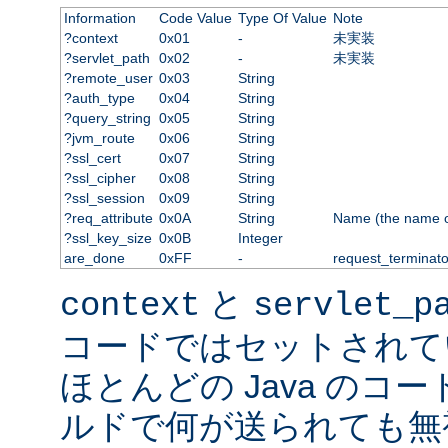
Information
Code Value
Type Of Value
Note
?context
0x01
-
未実装
?servlet_path
0x02
-
未実装
?remote_user
0x03
String
?auth_type
0x04
String
?query_string
0x05
String
?jvm_route
0x06
String
?ssl_cert
0x07
String
?ssl_cipher
0x08
String
?ssl_session
0x09
String
?req_attribute
0x0A
String
Name (the name of 
?ssl_key_size
0x0B
Integer
are_done
0xFF
-
request_terminato
と
context
servlet_p
コードではセットされて
ほとんどの Java のコ
ルドで何が送られても無