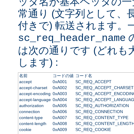
ッダ名が基本ヘッダの一
常通り (文字列として、
付きで) 転送されます。
sc_req_header_name
は次の通りです (どれも
します) :
名前
コードの値
コード名
accept
0xA001
SC_REQ_ACCEPT
accept-charset
0xA002
SC_REQ_ACCEPT_CHARSET
accept-encoding
0xA003
SC_REQ_ACCEPT_ENCODIN
accept-language
0xA004
SC_REQ_ACCEPT_LANGUA
authorization
0xA005
SC_REQ_AUTHORIZATION
connection
0xA006
SC_REQ_CONNECTION
content-type
0xA007
SC_REQ_CONTENT_TYPE
content-length
0xA008
SC_REQ_CONTENT_LENGT
cookie
0xA009
SC_REQ_COOKIE