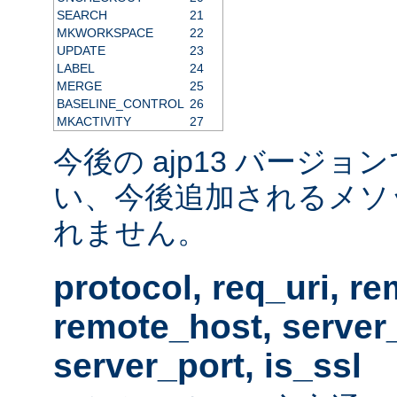
SEARCH
21
MKWORKSPACE
22
UPDATE
23
LABEL
24
MERGE
25
BASELINE_CONTROL
26
MKACTIVITY
27
今後の ajp13 バージ
い、今後追加されるメソ
れません。
protocol, req_uri, r
remote_host, serve
server_port, is_ssl