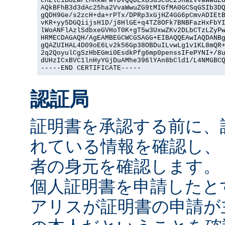
cnZlciBUZWFtMRkwFwYDVQQDExB3d3cuc25ha2VvaWwuZG
AQkBFhB3d3dAc25ha2VvaWwuZG9tMIGfMA0GCSqGSIb3DQ
gQDH9Ge/s2zcH+da+rPTx/DPRp3xGjHZ4GG6pCmvADIEtB
vKR+yy5DGQiijsH1D/j8HlGE+q4TZ8OFk7BNBFazHxFbYI
lWoANFlAzlSdbxeGVHoT0K+gT5w3UxwZKv2DLbCTzLZyPw
HRMECDAGAQH/AgEAMBEGCWCGSAGG+EIBAQQEAwIAQDANBg
gQAZUIHAL4D09oE6Lv2k56Gp38OBDuILvwLg1v1KL8mQR+
2q2QoyulCgSzHbEGmi0EsdkPfg6mp0penssIFePYNI+/8u
dUHzICxBVC1lnHyYGjDuAMhe396lYAn8bCld1/L4NMGBCQ
-----END CERTIFICATE-----
認証局
証明書を承認する前に、
れている情報を確認し、
者の身元を確認します。
個人証明書を申請したと
アリスが証明書の申請が