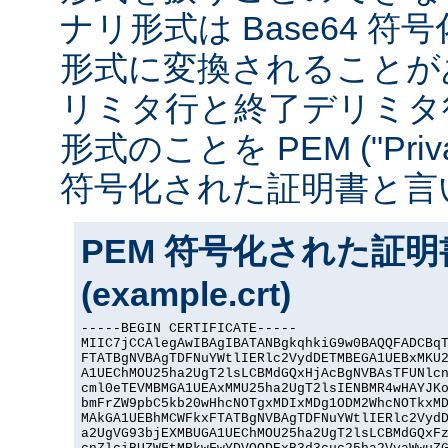
ナリ形式は Base64 符号化
形式に変換されることが
リミタ行と終了デリミタ
形式のことを PEM ("Privacy
符号化された証明書と言
PEM 符号化された証
(example.crt)
-----BEGIN CERTIFICATE-----

MIIC7jCCAlegAwIBAgIBATANBgkqhkiG9w0BAQQFADCBqT
FTATBgNVBAgTDFNuYWtlIERlc2VydDETMBEGA1UEBxMKU2
A1UEChMOU25ha2UgT2lsLCBMdGQxHjAcBgNVBAsTFUNlcn
cml0eTEVMBMGA1UEAxMMU25ha2UgT2lsIENBMR4wHAYJKo
bmFrZW9pbC5kb20wHhcNOTgxMDIxMDg1ODM2WhcNOTkxMD
MAkGA1UEBhMCWFkxFTATBgNVBAgTDFNuYWtlIERlc2VydD
a2UgVG93bjEXMBUGA1UEChMOU25ha2UgT2lsLCBMdGQxFz