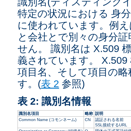
識別名(ディスティング
特定の状況における 身
に使われています。例え
と会社とで別々の身分証
せん。 識別名は X.509 
義されています。 X.50
項目名、そして項目の略
す。(
表 2
参照)
表 2: 識別名情報
識別名項目
略称
説明
Common Name (コモンネーム)
CN
認証される名前
SSL接続するURL