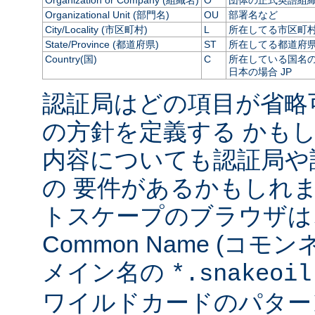
Organization or Company (組織名)
O
団体の正式英語組
Organizational Unit (部門名)
OU
部署名など
City/Locality (市区町村)
L
所在してる市区町
State/Province (都道府県)
ST
所在してる都道府
Country(国)
C
所在している国名の 
日本の場合 JP
認証局はどの項目が省略
の方針を定義する かも
内容についても認証局や
の 要件があるかもしれま
トスケープのブラウザは
Common Name (コ
メイン名の
*.snakeoil
ワイルドカードのパター