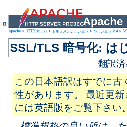
Apach
Apache
>
HTTP サーバ
>
ドキュメンテーション
>
バージョン 2.4
>
SS
SSL/TLS 暗号化: 
翻訳済
この日本語訳はすでに古
性があります。 最近更
には英語版をご覧下さい
標準規格の良い所は、