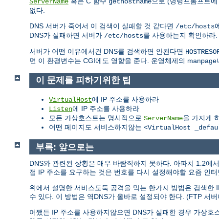
혹은 C 함수
으로 (명령프롬프트에 "
ServerName
gethostname
없다.
DNS 서버가 죽어서 이 검색이 실패할 것 같다면
/etc/hosts
DNS가 실패하면 서버가
를 사용하는지 확인하라
/etc/hosts
서버가 어떤 이유에서건 DNS를 검색하면 안된다면
HOSTRESO
면 이 환경변수는 CGI에도 영향을 준다. 운영체제의 manpage
이 문제를 피하기위한 팁
에 IP 주소를 사용하라
VirtualHost
에 IP 주소를 사용하라
Listen
모든 가상호스트는 명시적으로
을 가지게 
ServerName
어떤 페이지도 서비스하지않는
<VirtualHost _defau
부록: 앞으로는
DNS와 관련된 상황은 매우 바람직하지 못하다. 아파치 1.2
접 IP 주소를 요구하는 것은 번호를 다시 설정해야할 요즘 인
위에서 설명한 서비스도둑 공격을 막는 한가지 방법은 검색한 I
수 있다. 이 방법은 역DNS가 올바로 설정되야 한다. (FTP 서버
어쨌든 IP 주소를 사용하지않으면 DNS가 실패한 경우 가상호