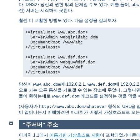
다. DNS가 당신의 권한 밖의 문제일 수도 있다. 예를 들어,
abc
전) 서버는 시작하지 못한다.
훨씬 더 교활한 방법도 있다. 다음 설정을 살펴보자:
<VirtualHost www.abc.dom>
ServerAdmin webgirl@abc.dom
DocumentRoot /www/abc
</VirtualHost>
<VirtualHost www.def.dom>
ServerAdmin webguy@def.dom
DocumentRoot /www/def
</VirtualHost>
당신이
에 192.0.2.1,
에 192.0.
www.abc.dom
www.def.dom
으로 가는 모든 통신을 가로챌 수 있는 장소에 두었다. 그렇다
들이 원하는데로
레코드를 설정하는 것을 막을 수
www.def.dom
(사용자가
형식의 URL을 입
http://www.abc.dom/whatever
이 일어나는지 이해하려면 아파치가 어떻게 가상호스트로 오는
"주서버" 주소
아파치 1.1에서
이름기반 가상호스트 지원
이 포함되었기때문에 