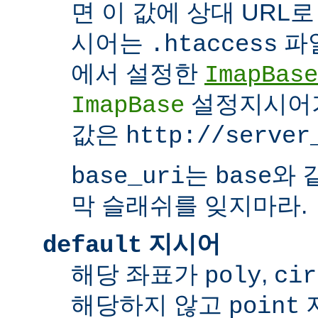
면 이 값에 상대 URL
시어는
파
.htaccess
에서 설정한
ImapBase
설정지시어
ImapBase
값은
http://server
는
와 
base_uri
base
막 슬래쉬를 잊지마라.
지시어
default
해당 좌표가
,
poly
cir
해당하지 않고
point