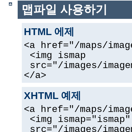
맵파일 사용하기
HTML 에제
<a href="/maps/imag
<img ismap
src="/images/image
</a>
XHTML 예제
<a href="/maps/imag
<img ismap="ismap"
src="/images/image