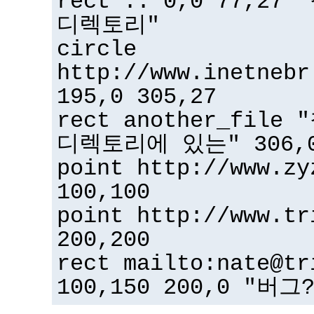
rect .. 0,0 77,2
디렉토리"
circle
http://www.inetnebr
195,0 305,27
rect another_fil
디렉토리에 있는" 306,0
point http://www.zy
100,100
point http://www.tr
200,200
rect mailto:nate@tr
100,150 200,0 "버그?