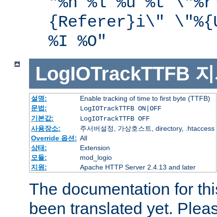
"%h %l %u %t \"%r
{Referer}i\" \"%{
%I %O"
LogIOTrackTTFB
지
설명:
Enable tracking of time to first byte (TTFB)
문법:
LogIOTrackTTFB ON|OFF
기본값:
LogIOTrackTTFB OFF
사용장소:
주서버설정, 가상호스트, directory, .htaccess
Override 옵션:
All
상태:
Extension
모듈:
mod_logio
지원:
Apache HTTP Server 2.4.13 and later
The documentation for thi
been translated yet. Plea