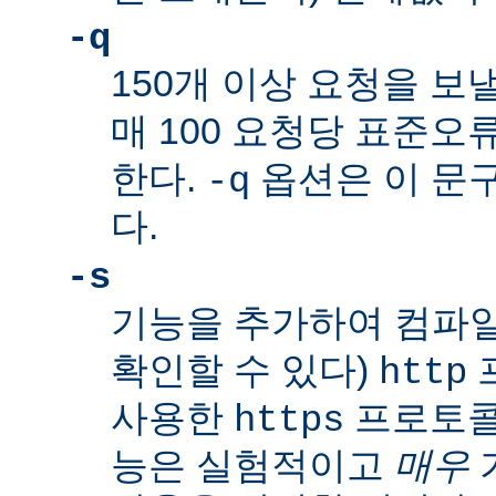
-q
150개 이상 요청을 보
매 100 요청당
표준오
한다.
옵션은 이 문
-q
다.
-s
기능을 추가하여 컴파일
확인할 수 있다)
http
사용한
프로토콜
https
능은 실험적이고
매우