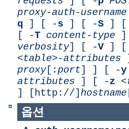
requests
] [ -
p
POS
proxy-auth-username
q
] [ -
s
] [ -
S
] [
[ -
T
content-type
] 
verbosity
] [ -
V
] [
<table>-attributes
]
proxy
[:
port
] ] [ -
y
attributes
] [ -
z
<
] [http://]
hostname
옵션