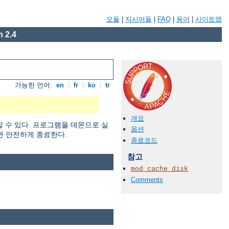
모듈
|
지시어들
|
FAQ
|
용어
|
사이트맵
 2.4
가능한 언어:
en
|
fr
|
ko
|
tr
개요
할 수 있다. 프로그램을 데몬으로 실
옵션
면 안전하게 종료한다.
종료코드
참고
mod_cache_disk
Comments