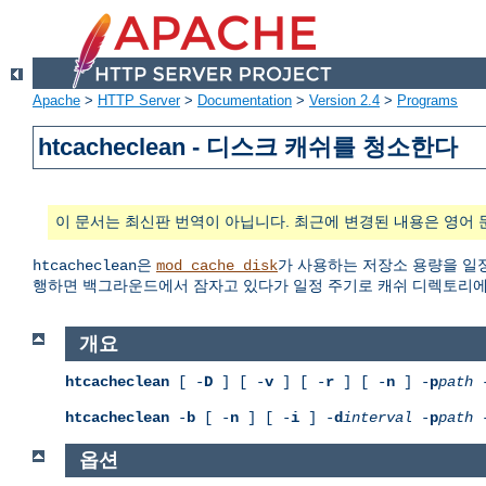
Apache
>
HTTP Server
>
Documentation
>
Version 2.4
>
Programs
htcacheclean - 디스크 캐쉬를 청소한다
이 문서는 최신판 번역이 아닙니다. 최근에 변경된 내용은 영어 
은
가 사용하는 저장소 용량을 일정
htcacheclean
mod_cache_disk
행하면 백그라운드에서 잠자고 있다가 일정 주기로 캐쉬 디렉토리에서
개요
htcacheclean
[ -
D
] [ -
v
] [ -
r
] [ -
n
] -
p
path
htcacheclean
-
b
[ -
n
] [ -
i
] -
d
interval
-
p
path
옵션