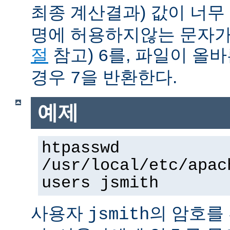
최종 계산결과) 값이 너무
명에 허용하지않는 문자가
절
참고)
를, 파일이 올
6
경우
을 반환한다.
7
예제
htpasswd
/usr/local/etc/apac
users jsmith
사용자
의 암호를
jsmith