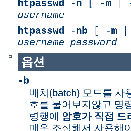
htpasswd
-
n
[ -
m
| 
username
htpasswd
-
nb
[ -
m
|
username
password
옵션
-b
배치(batch) 모드를 
호를 물어보지않고 명령
령행에
암호가 직접 
매우 조심해서 사용해야