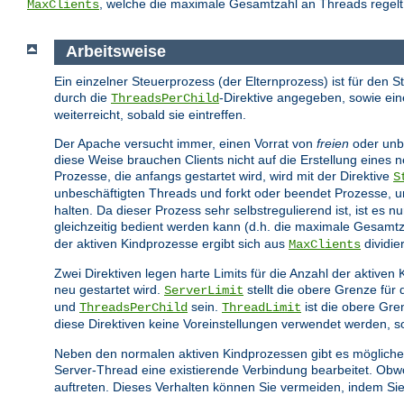
, welche die maximale Gesamtzahl an Threads regelt,
MaxClients
Arbeitsweise
Ein einzelner Steuerprozess (der Elternprozess) ist für den S
durch die
-Direktive angegeben, sowie ein
ThreadsPerChild
weiterreicht, sobald sie eintreffen.
Der Apache versucht immer, einen Vorrat von
freien
oder unbe
diese Weise brauchen Clients nicht auf die Erstellung eines
Prozesse, die anfangs gestartet wird, wird mit der Direktive
S
unbeschäftigten Threads und forkt oder beendet Prozesse, u
halten. Da dieser Prozess sehr selbstregulierend ist, ist es n
gleichzeitig bedient werden kann (d.h. die maximale Gesamtza
der aktiven Kindprozesse ergibt sich aus
dividie
MaxClients
Zwei Direktiven legen harte Limits für die Anzahl der aktiv
neu gestartet wird.
stellt die obere Grenze für
ServerLimit
und
sein.
ist die obere Gre
ThreadsPerChild
ThreadLimit
diese Direktiven keine Voreinstellungen verwendet werden, so
Neben den normalen aktiven Kindprozessen gibt es mögliche
Server-Thread eine existierende Verbindung bearbeitet. Obwoh
auftreten. Dieses Verhalten können Sie vermeiden, indem Sie