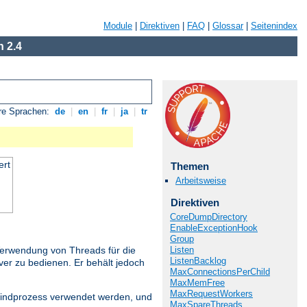
Module
|
Direktiven
|
FAQ
|
Glossar
|
Seitenindex
 2.4
re Sprachen:
de
|
en
|
fr
|
ja
|
tr
ert
Themen
Arbeitsweise
Direktiven
CoreDumpDirectory
EnableExceptionHook
Group
Listen
Verwendung von Threads für die
ListenBacklog
ver zu bedienen. Er behält jedoch
MaxConnectionsPerChild
MaxMemFree
MaxRequestWorkers
 Kindprozess verwendet werden, und
MaxSpareThreads