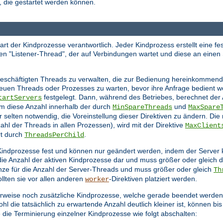
 die gestartet werden können.
tart der Kindprozesse verantwortlich. Jeder Kindprozess erstellt eine f
en "Listener-Thread", der auf Verbindungen wartet und diese an einen
schäftigten Threads zu verwalten, die zur Bedienung hereinkommende
 neuen Threads oder Prozesses zu warten, bevor ihre Anfrage bedient 
festgelegt. Dann, während des Betriebes, berechnet der
tartServers
m diese Anzahl innerhalb der durch
und
MinSpareThreads
MaxSpare
ur selten notwendig, die Voreinstellung dieser Direktiven zu ändern. Die
hl der Threads in allen Prozessen), wird mit der Direktive
MaxClient
rt durch
.
ThreadsPerChild
en Kindprozesse fest und können nur geändert werden, indem der Server
 die Anzahl der aktiven Kindprozesse dar und muss größer oder gleich
nze für die Anzahl der Server-Threads und muss größer oder gleich
Th
llten sie vor allen anderen
-Direktiven platziert werden.
worker
rweise noch zusätzliche Kindprozesse, welche gerade beendet werden,
l die tatsächlich zu erwartende Anzahl deutlich kleiner ist, können bi
 die Terminierung einzelner Kindprozesse wie folgt abschalten: