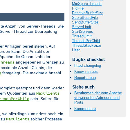
MinSpareThreads
PidFile
ReceiveBufferSize
ScoreBoardFile
SendBufferSize
este Anzahl von Server-Threads, wie
ServerLimit
 Server-Thread zur Bearbeitung
StartServers
ThreadLimit
ThreadsPerChild
ThreadStackSize
r Anfragen bereit stehen. Auf
User
werden kann. Die Anzahl der
 Apache die Gesamtzahl der
Bugfix checklist
angegebenen Grenzen zu
Threads
httpd changelog
 maximale Anzahl Clients, die
Known issues
festgelegt. Die maximale Anzahl
s
Report a bug
Siehe auch
 komplett gestoppt und dann wieder
 dem Quotienten aus
Bestimmen der vom Apache
MaxClients
verwendeten Adressen und
sein. Sofern für
readsPerChild
Ports
Kommentare
 wo allerdings zumindest noch ein
s zu
solcher Prozesse
MaxClients