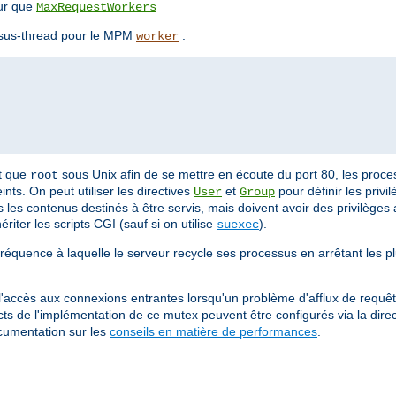
ur que
MaxRequestWorkers
essus-thread pour le MPM
:
worker
nt que
sous Unix afin de se mettre en écoute du port 80, les proce
root
ints. On peut utiliser les directives
et
pour définir les priv
User
Group
 les contenus destinés à être servis, mais doivent avoir des privilèges 
riter les scripts CGI (sauf si on utilise
).
suexec
fréquence à laquelle le serveur recycle ses processus en arrêtant les p
 l'accès aux connexions entrantes lorsqu'un problème d'afflux de requêt
ects de l'implémentation de ce mutex peuvent être configurés via la dire
ocumentation sur les
conseils en matière de performances
.