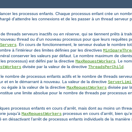
 lancer les processus enfants. Chaque processus enfant crée un nombre
chargé d'attendre les connexions et de les passer à un thread serveur 
de threads serveurs inactifs ou
en réserve
, qui se tiennent prêts à tra
'un nouveau thread ou d'un nouveau processus pour que leurs requêtes p
. En cours de fonctionnement, le serveur évalue le nombre tota
Servers
bre à l'intérieur des limites définies par les directives
MinSpareThre
énéral conserver les valeurs par défaut. Le nombre maximum de clients
es processus) est défini par la directive
. Le no
MaxRequestWorkers
divisée par la valeur de la directive
.
stWorkers
ThreadsPerChild
r le nombre de processus enfants actifs et le nombre de threads serveu
r et en le démarrant à nouveau. La valeur de la directive
ServerLimi
 ou égale à la valeur de la directive
divisée par la
MaxRequestWorkers
nstitue une limite absolue pour le nombre de threads par processus enf
uelques processus enfants en cours d'arrêt, mais dont au moins un threa
éorie jusqu'à
processus en cours d'arrêt, bien qu'e
MaxRequestWorkers
en désactivant l'arrêt de processus enfants individuels de la manière 