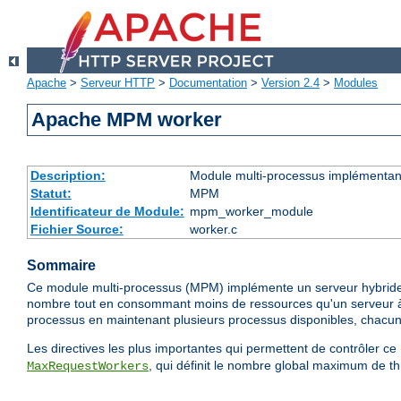
Apache
>
Serveur HTTP
>
Documentation
>
Version 2.4
>
Modules
Apache MPM worker
Description:
Module multi-processus implémentant
Statut:
MPM
Identificateur de Module:
mpm_worker_module
Fichier Source:
worker.c
Sommaire
Ce module multi-processus (MPM) implémente un serveur hybride mul
nombre tout en consommant moins de ressources qu'un serveur à b
processus en maintenant plusieurs processus disponibles, chacu
Les directives les plus importantes qui permettent de contrôler 
, qui définit le nombre global maximum de th
MaxRequestWorkers