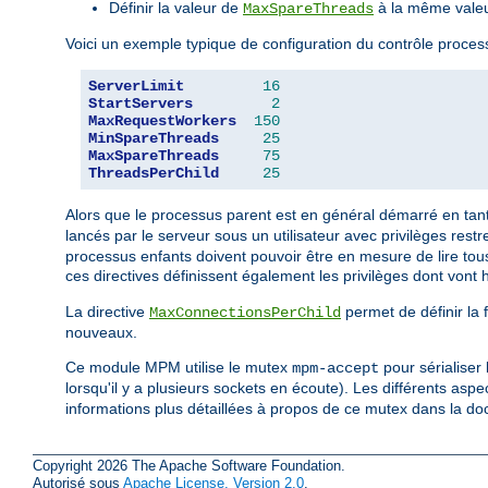
Définir la valeur de
à la même vale
MaxSpareThreads
Voici un exemple typique de configuration du contrôle proc
ServerLimit
16
StartServers
2
MaxRequestWorkers
150
MinSpareThreads
25
MaxSpareThreads
75
ThreadsPerChild
25
Alors que le processus parent est en général démarré en ta
lancés par le serveur sous un utilisateur avec privilèges restre
processus enfants doivent pouvoir être en mesure de lire tous
ces directives définissent également les privilèges dont vont hé
La directive
permet de définir la 
MaxConnectionsPerChild
nouveaux.
Ce module MPM utilise le mutex
pour sérialiser
mpm-accept
lorsqu'il y a plusieurs sockets en écoute). Les différents asp
informations plus détaillées à propos de ce mutex dans la d
Copyright 2026 The Apache Software Foundation.
Autorisé sous
Apache License, Version 2.0
.