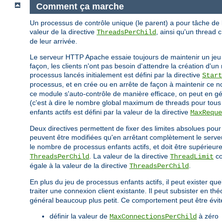
Comment ça marche
Un processus de contrôle unique (le parent) a pour tâche de
valeur de la directive
, ainsi qu'un thread 
ThreadsPerChild
de leur arrivée.
Le serveur HTTP Apache essaie toujours de maintenir un jeu 
façon, les clients n'ont pas besoin d'attendre la création d
processus lancés initialement est défini par la directive
Start
processus, et en crée ou en arrête de façon à maintenir ce nom
ce module s'auto-contrôle de manière efficace, on peut en g
(c'est à dire le nombre global maximum de threads pour tous l
enfants actifs est défini par la valeur de la directive
MaxReque
Deux directives permettent de fixer des limites absolues pou
peuvent être modifiées qu'en arrêtant complètement le serveu
le nombre de processus enfants actifs, et doit être supérieure
. La valeur de la directive
co
ThreadsPerChild
ThreadLimit
égale à la valeur de la directive
.
ThreadsPerChild
En plus du jeu de processus enfants actifs, il peut exister q
traiter une connexion client existante. Il peut subsister en th
général beaucoup plus petit. Ce comportement peut être évité 
définir la valeur de
à zéro
MaxConnectionsPerChild