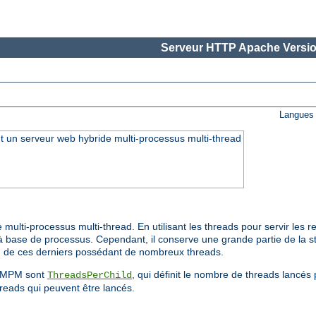
Serveur HTTP Apache Versio
Langues 
 un serveur web hybride multi-processus multi-thread
ti-processus multi-thread. En utilisant les threads pour servir les req
ase de processus. Cependant, il conserve une grande partie de la sta
n de ces derniers possédant de nombreux threads.
ce MPM sont
, qui définit le nombre de threads lancé
ThreadsPerChild
reads qui peuvent être lancés.