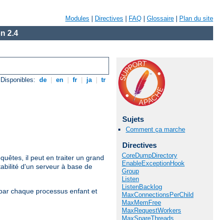
Modules
|
Directives
|
FAQ
|
Glossaire
|
Plan du site
n 2.4
Disponibles:
de
|
en
|
fr
|
ja
|
tr
Sujets
Comment ça marche
Directives
CoreDumpDirectory
uêtes, il peut en traiter un grand
EnableExceptionHook
bilité d'un serveur à base de
Group
Listen
ListenBacklog
s par chaque processus enfant et
MaxConnectionsPerChild
MaxMemFree
MaxRequestWorkers
MaxSpareThreads