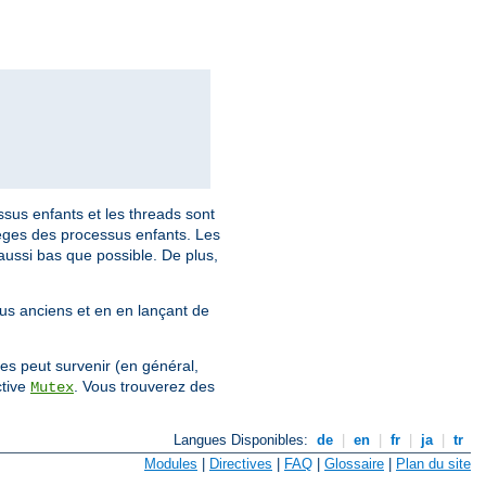
ssus enfants et les threads sont
ilèges des processus enfants. Les
aussi bas que possible. De plus,
lus anciens et en en lançant de
es peut survenir (en général,
ctive
. Vous trouverez des
Mutex
Langues Disponibles:
de
|
en
|
fr
|
ja
|
tr
Modules
|
Directives
|
FAQ
|
Glossaire
|
Plan du site