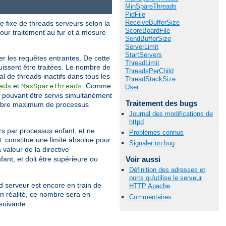
MinSpareThreads
PidFile
ReceiveBufferSize
 fixe de threads serveurs selon la
ScoreBoardFile
pour traitement au fur et à mesure
SendBufferSize
ServerLimit
StartServers
iter les requêtes entrantes. De cette
ThreadLimit
uissent être traitées. Le nombre de
ThreadsPerChild
l de threads inactifs dans tous les
ThreadStackSize
et
. Comme
ads
MaxSpareThreads
User
 pouvant être servis simultanément
Traitement des bugs
mbre maximum de processus
Journal des modifications de
httpd
rs par processus enfant, et ne
Problèmes connus
constitue une limite absolue pour
t
Signaler un bug
 valeur de la directive
ant, et doit être supérieure ou
Voir aussi
Définition des adresses et
ports qu'utilise le serveur
d serveur est encore en train de
HTTP Apache
n réalité, ce nombre sera en
Commentaires
suivante :