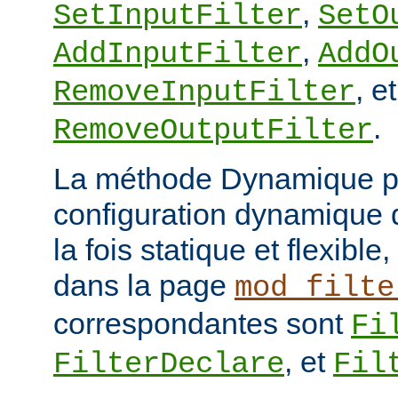
,
SetInputFilter
SetO
,
AddInputFilter
AddO
, et
RemoveInputFilter
.
RemoveOutputFilter
La méthode Dynamique p
configuration dynamique de
la fois statique et flexibl
dans la page
mod_filte
correspondantes sont
Fi
, et
FilterDeclare
Fil