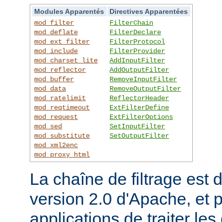
Modules Apparentés
Directives Apparentées
mod_filter
FilterChain
mod_deflate
FilterDeclare
mod_ext_filter
FilterProtocol
mod_include
FilterProvider
mod_charset_lite
AddInputFilter
mod_reflector
AddOutputFilter
mod_buffer
RemoveInputFilter
mod_data
RemoveOutputFilter
mod_ratelimit
ReflectorHeader
mod_reqtimeout
ExtFilterDefine
mod_request
ExtFilterOptions
mod_sed
SetInputFilter
mod_substitute
SetOutputFilter
mod_xml2enc
mod_proxy_html
La chaîne de filtrage est 
version 2.0 d'Apache, et 
applications de traiter le