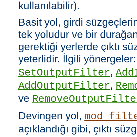
kullanılabilir).
Basit yol, girdi süzgeçler
tek yoludur ve bir durağan
gerektiği yerlerde çıktı sü
yeterlidir. İlgili yönergeler
,
SetOutputFilter
Add
,
AddOutputFilter
Rem
ve
RemoveOutputFilte
Devingen yol,
mod_filt
açıklandığı gibi, çıktı sü