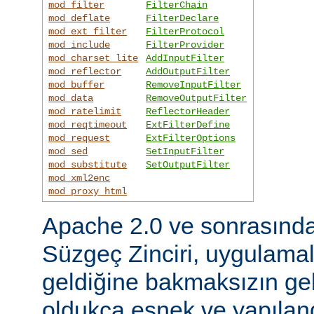
mod_filter
FilterChain
mod_deflate
FilterDeclare
mod_ext_filter
FilterProtocol
mod_include
FilterProvider
mod_charset_lite
AddInputFilter
mod_reflector
AddOutputFilter
mod_buffer
RemoveInputFilter
mod_data
RemoveOutputFilter
mod_ratelimit
ReflectorHeader
mod_reqtimeout
ExtFilterDefine
mod_request
ExtFilterOptions
mod_sed
SetInputFilter
mod_substitute
SetOutputFilter
mod_xml2enc
mod_proxy_html
Apache 2.0 ve sonrasınd
Süzgeç Zinciri, uygulama
geldiğine bakmaksızın gel
oldukça esnek ve yapılandı