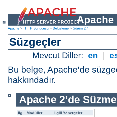
Apache 
Apache
>
HTTP Sunucusu
>
Belgeleme
>
Sürüm 2.4
Süzgeçler
Mevcut Diller:
en
|
e
Bu belge, Apache’de süzgeç
hakkındadır.
Apache 2’de Süzme 
İlgili Modüller
İlgili Yönergeler