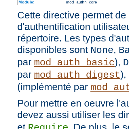
Module:
mod_authn_core
Cette directive permet de d
d'authentification utilisat
répertoire. Les types d'aut
disponibles sont
,
None
B
par
),
mod_auth_basic
D
par
),
mod_auth_digest
(implémenté par
mod_au
Pour mettre en oeuvre l'au
devez aussi utiliser les d
et
. De plus, le 
Require