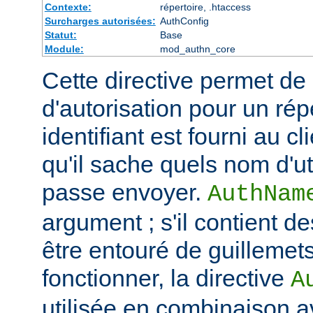
Contexte:
répertoire, .htaccess
Surcharges autorisées:
AuthConfig
Statut:
Base
Module:
mod_authn_core
Cette directive permet de dé
d'autorisation pour un rép
identifiant est fourni au c
qu'il sache quels nom d'ut
passe envoyer.
AuthNam
argument ; s'il contient de
être entouré de guillemet
fonctionner, la directive
A
utilisée en combinaison a