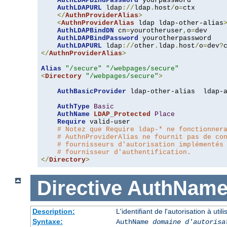
AuthLDAPBindPassword
 yourpassword

AuthLDAPURL
 ldap
://
ldap
.
host
/
o
=
ctx

</
AuthnProviderAlias
>
<
AuthnProviderAlias
 ldap ldap-other-alias
AuthLDAPBindDN
 cn
=
yourotheruser
,
o
=
dev

AuthLDAPBindPassword
 yourotherpassword

AuthLDAPURL
 ldap
://
other
.
ldap
.
host
/
o
=
dev
?
</
AuthnProviderAlias
>
Alias
"/secure"
"/webpages/secure"
<
Directory
"/webpages/secure"
>
AuthBasicProvider
 ldap-other-alias  ldap-a
AuthType
Basic
AuthName
LDAP_Protected
Place
Require
 valid-user

# Notez que Require ldap-* ne fonctionner
# AuthnProviderAlias ne fournit pas de co
# fournisseurs d'autorisation implémentés
# fournisseur d'authentification.
</
Directory
>
Directive
AuthNam
Description:
L'identifiant de l'autorisation à uti
Syntaxe:
AuthName
domaine d'autorisa