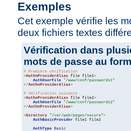
Exemples
Cet exemple vérifie les 
deux fichiers textes différ
Vérification dans plusi
mots de passe au form
# Première vérification
<
AuthnProviderAlias
 file file1
>
AuthUserFile
"/www/conf/passwords1"
</
AuthnProviderAlias
>
# Vérification suivante
<
AuthnProviderAlias
 file file2
>
AuthUserFile
"/www/conf/passwords2"
</
AuthnProviderAlias
>
<
Directory
"/var/web/pages/secure"
>
AuthBasicProvider
 file1 file2

AuthType
Basic