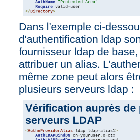
AuthName
"Protected Area"
Require
</
Directory
>
Dans l'exemple ci-dessou
d'authentification ldap son
fournisseur ldap de base, 
attribuer un alias. L'authe
même zone peut alors être
plusieurs serveurs ldap :
Vérification auprès de
serveurs LDAP
<
AuthnProviderAlias
 ldap ldap-alias1
>
AuthLDAPBindDN
 cn
=
youruser
,
o
=
ctx
