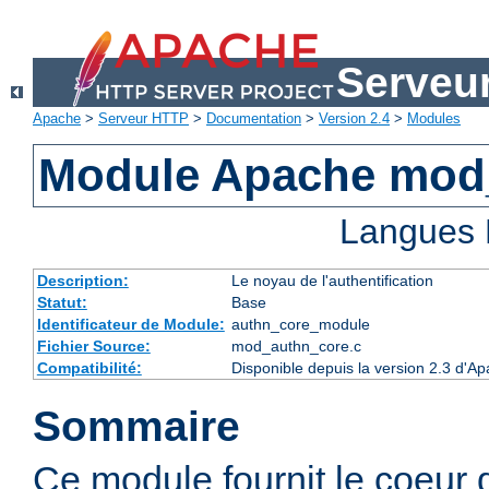
Serveu
Apache
>
Serveur HTTP
>
Documentation
>
Version 2.4
>
Modules
Module Apache mod
Langues 
Description:
Le noyau de l'authentification
Statut:
Base
Identificateur de Module:
authn_core_module
Fichier Source:
mod_authn_core.c
Compatibilité:
Disponible depuis la version 2.3 d'A
Sommaire
Ce module fournit le coeur 