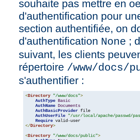
souhaite pas mettre en o
d'authentification pour u
section authentifiée, on doi
d'authentification
; 
None
suivant, les clients peuv
répertoire
/www/docs/p
s'authentifier :
<
Directory
"/www/docs"
>
AuthType
Basic
AuthName
Documents
AuthBasicProvider
 file

AuthUserFile
"/usr/local/apache/passwd/pa
Require
</
Directory
>
<
Directory
"/www/docs/public"
>