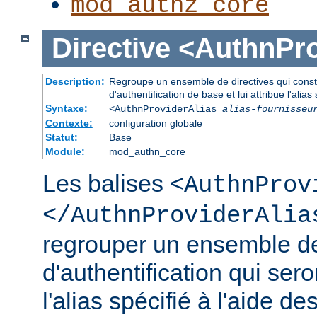
mod_authz_core
Directive
<AuthnPro
Description:
Regroupe un ensemble de directives qui consti
d'authentification de base et lui attribue l'alias 
Syntaxe:
<AuthnProviderAlias
alias-fournisseu
Contexte:
configuration globale
Statut:
Base
Module:
mod_authn_core
Les balises
<AuthnProv
</AuthnProviderAlia
regrouper un ensemble de
d'authentification qui ser
l'alias spécifié à l'aide de