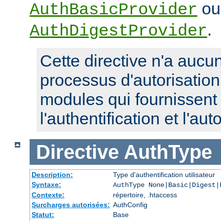
ou
AuthBasicProvider
.
AuthDigestProvider
Cette directive n'a aucun
processus d'autorisatio
modules qui fournissent 
l'authentification et l'aut
Directive
AuthType
Description:
Type d'authentification utilisateur
Syntaxe:
AuthType None|Basic|Digest|
Contexte:
répertoire, .htaccess
Surcharges autorisées:
AuthConfig
Statut:
Base