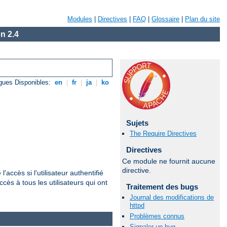
Modules
|
Directives
|
FAQ
|
Glossaire
|
Plan du site
n 2.4
gues Disponibles:
en
|
fr
|
ja
|
ko
Sujets
The Require Directives
Directives
Ce module ne fournit aucune
directive.
'accès si l'utilisateur authentifié
cès à tous les utilisateurs qui ont
Traitement des bugs
Journal des modifications de
httpd
Problèmes connus
Signaler un bug