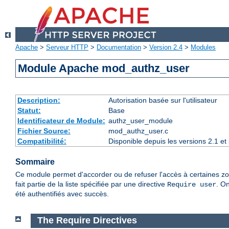
Apache
>
Serveur HTTP
>
Documentation
>
Version 2.4
>
Modules
Module Apache mod_authz_user
Description:
Autorisation basée sur l'utilisateur
Statut:
Base
Identificateur de Module:
authz_user_module
Fichier Source:
mod_authz_user.c
Compatibilité:
Disponible depuis les versions 2.1 e
Sommaire
Ce module permet d'accorder ou de refuser l'accès à certaines zon
fait partie de la liste spécifiée par une directive
. On
Require user
été authentifiés avec succès.
The Require Directives