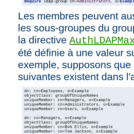
Require
 ldap-group cn
=
Administrators
,
 o
=
Examp
Les membres peuvent aus
les sous-groupes du grou
la directive
AuthLDAPMa
été définie à une valeur s
exemple, supposons que 
suivantes existent dans l
dn: cn=Employees, o=Example

objectClass: groupOfUniqueNames

uniqueMember: cn=Managers, o=Example

uniqueMember: cn=Administrators, o=Example

uniqueMember: cn=Users, o=Example

dn: cn=Managers, o=Example

objectClass: groupOfUniqueNames

uniqueMember: cn=Bob Ellis, o=Example

uniqueMember: cn=Tom Jackson, o=Example
