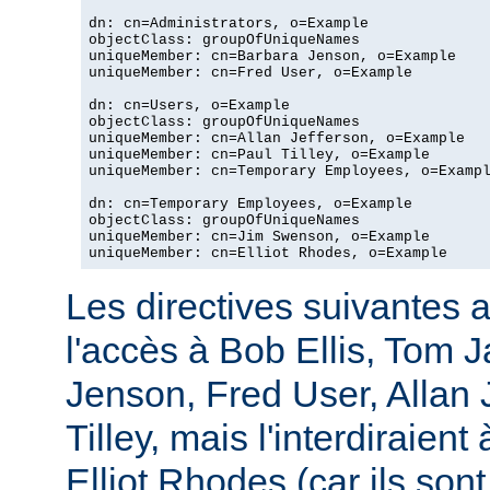
dn: cn=Administrators, o=Example

objectClass: groupOfUniqueNames

uniqueMember: cn=Barbara Jenson, o=Example

uniqueMember: cn=Fred User, o=Example

dn: cn=Users, o=Example

objectClass: groupOfUniqueNames

uniqueMember: cn=Allan Jefferson, o=Example

uniqueMember: cn=Paul Tilley, o=Example

uniqueMember: cn=Temporary Employees, o=Exampl
dn: cn=Temporary Employees, o=Example

objectClass: groupOfUniqueNames

uniqueMember: cn=Jim Swenson, o=Example

uniqueMember: cn=Elliot Rhodes, o=Example
Les directives suivantes a
l'accès à Bob Ellis, Tom 
Jenson, Fred User, Allan J
Tilley, mais l'interdiraie
Elliot Rhodes (car ils son