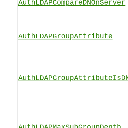
AuthLDAPCompareDNOnServer
AuthLDAPGroupAttribute
AuthLDAPGroupAttributeIsD
AuthLDAPMaxSubGroupDepth