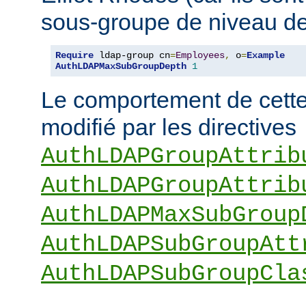
sous-groupe de niveau de
Require
 ldap-group cn
=
Employees
,
 o
=
Example
AuthLDAPMaxSubGroupDepth
1
Le comportement de cette 
modifié par les directives
AuthLDAPGroupAttrib
AuthLDAPGroupAttrib
AuthLDAPMaxSubGroup
AuthLDAPSubGroupAtt
AuthLDAPSubGroupCla