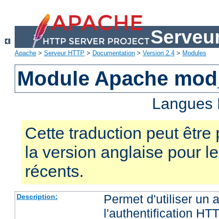
Serveu
Apache
>
Serveur HTTP
>
Documentation
>
Version 2.4
>
Modules
Module Apache mod
Langues 
Cette traduction peut être 
la version anglaise pour 
récents.
Permet d'utiliser un
Description:
l'authentification HT