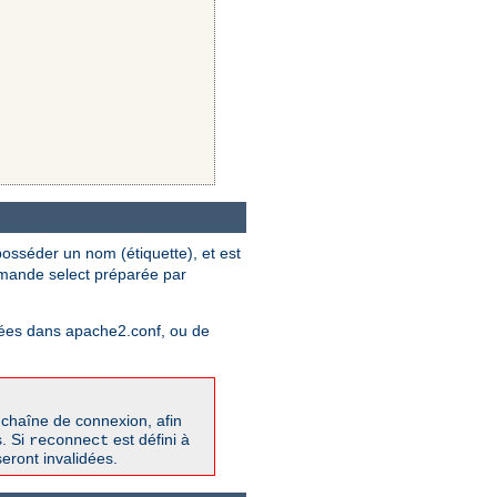
osséder un nom (étiquette), et est
mmande select préparée par
ifiées dans apache2.conf, ou de
 chaîne de connexion, afin
s. Si
est défini à
reconnect
eront invalidées.