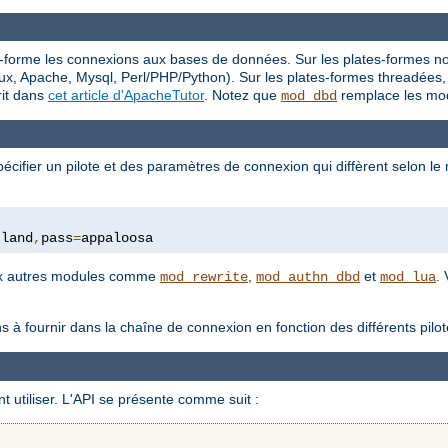
-forme les connexions aux bases de données. Sur les plates-formes non
x, Apache, Mysql, Perl/PHP/Python). Sur les plates-formes threadées, 
rit dans
cet article d'ApacheTutor
. Notez que
remplace les mod
mod_dbd
cifier un pilote et des paramètres de connexion qui diffèrent selon l
tland
,
pass
=
appaloosa
eux autres modules comme
,
et
.
mod_rewrite
mod_authn_dbd
mod_lua
ns à fournir dans la chaîne de connexion en fonction des différents pi
 utiliser. L'API se présente comme suit :