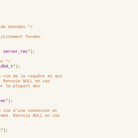
 de données */
icitement fermée.

,
server_rec
*);
en */
_dbd_t
*);
 vie de la requête et qui

 Renvoie NULL en cas

r la plupart des

rec
*);
 vie d'une connexion et

mée. Renvoie NULL en cas

c
*);