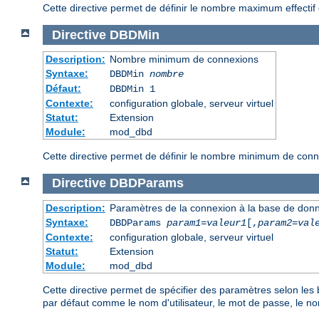
Cette directive permet de définir le nombre maximum effecti
Directive
DBDMin
Description:
Nombre minimum de connexions
Syntaxe:
DBDMin
nombre
Défaut:
DBDMin 1
Contexte:
configuration globale, serveur virtuel
Statut:
Extension
Module:
mod_dbd
Cette directive permet de définir le nombre minimum de con
Directive
DBDParams
Description:
Paramètres de la connexion à la base de don
Syntaxe:
DBDParams
param1
=
valeur1
[,
param2
=
val
Contexte:
configuration globale, serveur virtuel
Statut:
Extension
Module:
mod_dbd
Cette directive permet de spécifier des paramètres selon les
par défaut comme le nom d'utilisateur, le mot de passe, le n