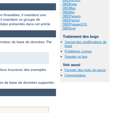
DBDInitSQL
DBDKeep
DBDMax
DBDMin
 threadées, il maintient une
DBDParams
il maintient un
groupe de
DBDPersist
ules présentés dans cet article.
DBDPrepareSQL
DBDriver
Traitement des bugs
e moteur de base de données. Par
Journal des modifications de
httpd
Problèmes connus
Signaler un bug
Voir aussi
 Vous trouverez des exemples
Formats des mots de passe
Commentaires
lotes de base de données supportés.