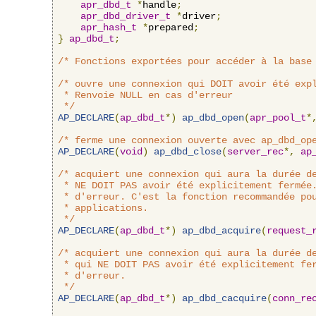
apr_dbd_t
*
handle
;
apr_dbd_driver_t
*
driver
;
apr_hash_t
*
prepared
;
}
ap_dbd_t
;
/* Fonctions exportées pour accéder à la base
/* ouvre une connexion qui DOIT avoir été expl
 * Renvoie NULL en cas d'erreur

 */
AP_DECLARE
(
ap_dbd_t
*)
ap_dbd_open
(
apr_pool_t
*
/* ferme une connexion ouverte avec ap_dbd_op
AP_DECLARE
(
void
)
ap_dbd_close
(
server_rec
*,
ap
/* acquiert une connexion qui aura la durée de
 * NE DOIT PAS avoir été explicitement fermée.
 * d'erreur. C'est la fonction recommandée pou
 * applications.

 */
AP_DECLARE
(
ap_dbd_t
*)
ap_dbd_acquire
(
request_
/* acquiert une connexion qui aura la durée de
 * qui NE DOIT PAS avoir été explicitement fer
 * d'erreur.

 */
AP_DECLARE
(
ap_dbd_t
*)
ap_dbd_cacquire
(
conn_re