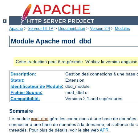
Apache
>
Serveur HTTP
>
Documentation
>
Version 2.4
>
Modules
Module Apache mod_dbd
Cette traduction peut être périmée. Vérifiez la version anglai
Description:
Gestion des connexions à une base
Statut:
Extension
Identificateur de Module:
dbd_module
Fichier Source:
mod_dbd.c
Compatibilité:
Versions 2.1 and supérieures
Sommaire
Le module
gère les connexions à une base de données
mod_dbd
connecter à une base de données à la demande, et s'efforce de c
threadés. Pour plus de détails, voir le site web
APR
.