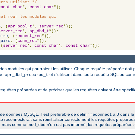
urra utiliser */
const
char
*,
const
char
*);
el mour les modules qui

n
,
(
apr_pool_t
*,
server_rec
*));
server_rec
*,
ap_dbd_t
*));
uire
,
(
request_rec
*));
quire
,
(
conn_rec
*));
(
server_rec
*,
const
char
*,
const
char
*));
es modules qui pourraient les utiliser. Chaque requête préparée doit p
ype
et s'utilisent dans toute requête SQL ou co
apr_dbd_prepared_t
es requêtes préparées et de préciser quelles requêtes doivent être spéc
de données MySQL, il est préférable de définir
à 0 dans la
reconnect
e reconnecterait sans réinitialiser correctement les requêtes préparée
, mais comme mod_dbd n'en est pas informé, les requêtes préparées s