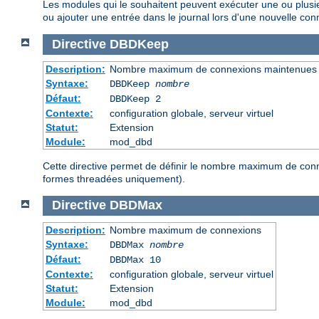
Les modules qui le souhaitent peuvent exécuter une ou plusie
ou ajouter une entrée dans le journal lors d'une nouvelle co
Directive
DBDKeep
Description:
Nombre maximum de connexions maintenues
Syntaxe:
DBDKeep
nombre
Défaut:
DBDKeep 2
Contexte:
configuration globale, serveur virtuel
Statut:
Extension
Module:
mod_dbd
Cette directive permet de définir le nombre maximum de conn
formes threadées uniquement).
Directive
DBDMax
Description:
Nombre maximum de connexions
Syntaxe:
DBDMax
nombre
Défaut:
DBDMax 10
Contexte:
configuration globale, serveur virtuel
Statut:
Extension
Module:
mod_dbd