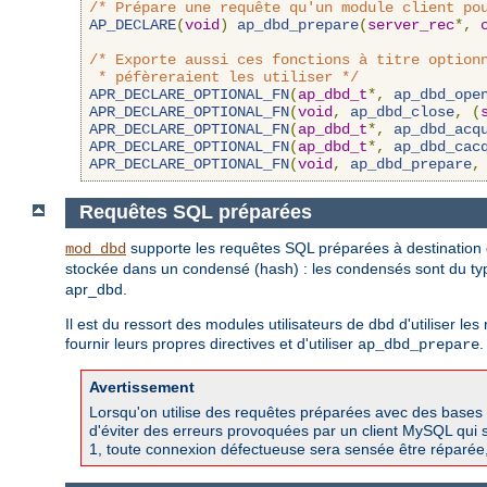
/* Prépare une requête qu'un module client po
AP_DECLARE
(
void
)
ap_dbd_prepare
(
server_rec
*,
/* Exporte aussi ces fonctions à titre optionn
 * péfèreraient les utiliser */
APR_DECLARE_OPTIONAL_FN
(
ap_dbd_t
*,
ap_dbd_ope
APR_DECLARE_OPTIONAL_FN
(
void
,
ap_dbd_close
,
(
APR_DECLARE_OPTIONAL_FN
(
ap_dbd_t
*,
ap_dbd_acq
APR_DECLARE_OPTIONAL_FN
(
ap_dbd_t
*,
ap_dbd_cac
APR_DECLARE_OPTIONAL_FN
(
void
,
ap_dbd_prepare
,
Requêtes SQL préparées
supporte les requêtes SQL préparées à destination d
mod_dbd
stockée dans un condensé (hash) : les condensés sont du t
apr_dbd.
Il est du ressort des modules utilisateurs de dbd d'utiliser l
fournir leurs propres directives et d'utiliser
.
ap_dbd_prepare
Avertissement
Lorsqu'on utilise des requêtes préparées avec des bases 
d'éviter des erreurs provoquées par un client MySQL qui s
1, toute connexion défectueuse sera sensée être réparée