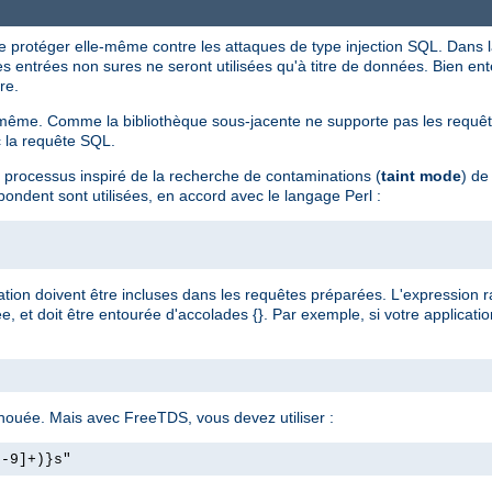
e protéger elle-même contre les attaques de type injection SQL. Dans 
les entrées non sures ne seront utilisées qu'à titre de données. Bien ente
re.
ême. Comme la bibliothèque sous-jacente ne supporte pas les requêtes
c la requête SQL.
n processus inspiré de la recherche de contaminations (
taint mode
) de
pondent sont utilisées, en accord avec le langage Perl :
ation doivent être incluses dans les requêtes préparées. L'expression ra
 et doit être entourée d'accolades {}. Par exemple, si votre applicati
chouée. Mais avec FreeTDS, vous devez utiliser :
0-9]+)}s"