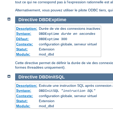
tout ce qui ne correspond pas à l'expression rationnelle est al
Alternativement, vous pouvez utiliser le pilote ODBC tiers, qu
Directive
DBDExptime
Description:
Durée de vie des connexions inactives
Syntaxe:
DBDExptime
durée en secondes
Défaut:
DBDExptime 300
Contexte:
configuration globale, serveur virtuel
Statut:
Extension
Module:
mod_dbd
Cette directive permet de définir la durée de vie des connex
formes threadées uniquement).
Directive
DBDInitSQL
Description:
Exécute une instruction SQL après connexion
Syntaxe:
DBDInitSQL
"instruction SQL"
Contexte:
configuration globale, serveur virtuel
Statut:
Extension
Module:
mod_dbd