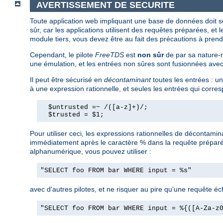
AVERTISSEMENT DE SECURITE
Toute application web impliquant une base de données doit s
sûr, car les applications utilisent des requêtes préparées, et 
module tiers, vous devez être au fait des précautions à prend
Cependant, le pilote
FreeTDS
est
non sûr
de par sa nature-m
une émulation, et les entrées non sûres sont fusionnées ave
Il peut être sécurisé en
décontaminant
toutes les entrées : u
à une expression rationnelle, et seules les entrées qui corres
  $untrusted =~ /([a-z]+)/;

  $trusted = $1;
Pour utiliser ceci, les expressions rationnelles de décontamin
immédiatement après le caractère % dans la requête préparée,
alphanumérique, vous pouvez utiliser :
"SELECT foo FROM bar WHERE input = %s"
avec d'autres pilotes, et ne risquer au pire qu'une requête é
"SELECT foo FROM bar WHERE input = %{([A-Za-z