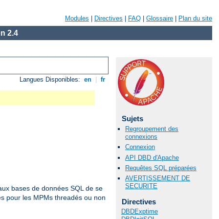
Modules
|
Directives
|
FAQ
|
Glossaire
|
Plan du site
n 2.4
Langues Disponibles:
en
|
fr
Sujets
Regroupement des
connexions
Connexion
API DBD d'Apache
Requêtes SQL préparées
AVERTISSEMENT DE
SECURITE
es aux bases de données SQL de se
les pour les MPMs threadés ou non
Directives
DBDExptime