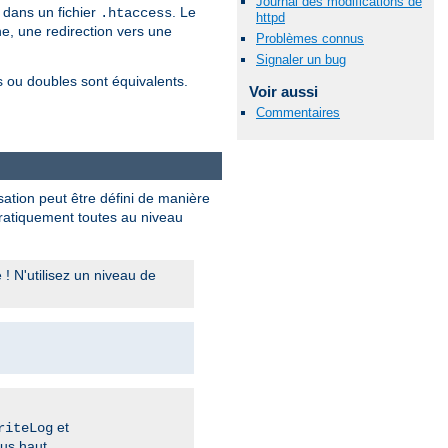
Journal des modifications de
dans un fichier
. Le
.htaccess
httpd
e, une redirection vers une
Problèmes connus
Signaler un bug
s ou doubles sont équivalents.
Voir aussi
Commentaires
sation peut être défini de manière
 pratiquement toutes au niveau
 N'utilisez un niveau de
et
riteLog
us haut.