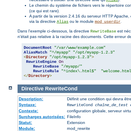
Alias
Le chemin du système de fichiers vers le répertoire co
(ce qui est rare).
A partir de la version 2.4.16 du serveur HTTP Apache, 
via la directive
ou le module
.
Alias
mod_userdir
Dans l'exemple ci-dessous, la directive
est néc
RewriteBase
n'était pas relative à la racine des documents. Cette erreur d
DocumentRoot
"/var/www/example.com"
AliasMatch
"^/myapp"
"/opt/myapp-1.2.3"
<
Directory
"/opt/myapp-1.2.3"
>
RewriteEngine
On
RewriteBase
"/myapp/"
RewriteRule
"^index\.html$"
"welcome.htm
</
Directory
>
Directive
RewriteCond
Description:
Définit une condition qui devra être
Syntaxe:
RewriteCond
chaîne_de_test
Contexte:
configuration globale, serveur virtu
Surcharges autorisées:
FileInfo
Statut:
Extension
Module:
mod_rewrite