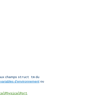
 aux champs
du
struct tm
variables d’environnement
ou
.
calPhysicalPort