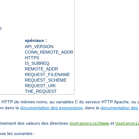
D
spéciaux :
API_VERSION
CONN_REMOTE_ADDR
HTTPS
IS_SUBREQ
REMOTE_ADDR
REQUEST_FILENAME
REQUEST_SCHEME
REQUEST_URI
THE_REQUEST
IME HTTP de mêmes noms, au variables C du serveur HTTP Apache, ou
es dans la
documentation des expressions
, dans la
documentation des 
ment des valeurs des directives
et
UseCanonicalName
UseCanoni
uve les suivantes :