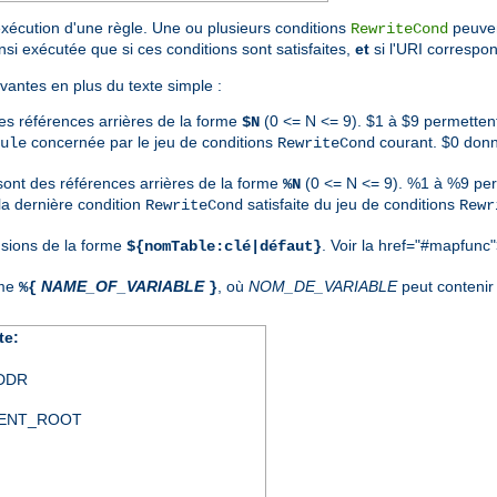
exécution d'une règle. Une ou plusieurs conditions
peuven
RewriteCond
nsi exécutée que si ces conditions sont satisfaites,
et
si l'URI correspon
vantes en plus du texte simple :
es références arrières de la forme
(0 <= N <= 9). $1 à $9 permetten
$N
concernée par le jeu de conditions
courant. $0 donn
ule
RewriteCond
 sont des références arrières de la forme
(0 <= N <= 9). %1 à %9 per
%N
a dernière condition
satisfaite du jeu de conditions
RewriteCond
Rewr
nsions de la forme
. Voir la
href="#mapfunc"
${nomTable:clé|défaut}
rme
NAME_OF_VARIABLE
, où
NOM_DE_VARIABLE
peut contenir 
%{
}
te:
DDR
ENT_ROOT