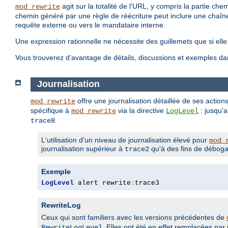
agit sur la totalité de l'URL, y compris la partie c
mod_rewrite
chemin généré par une règle de réécriture peut inclure une chaîn
requête externe ou vers le mandataire interne.
Une expression rationnelle ne nécessite des guillemets que si ell
Vous trouverez d'avantage de détails, discussions et exemples da
Journalisation
offre une journalisation détaillée de ses action
mod_rewrite
spécifique à
via la directive
: jusqu'
mod_rewrite
LogLevel
.
trace8
L'utilisation d'un niveau de journalisation élevé pour
mod_
journalisation supérieur à
qu'à des fins de déboga
trace2
Exemple
LogLevel
 alert rewrite
:
trace3
RewriteLog
Ceux qui sont familiers avec les versions précédentes de
. Elles ont été en effet remplacées pa
RewriteLogLevel