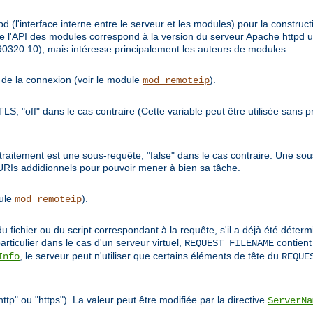
 (l'interface interne entre le serveur et les modules) pour la constructi
 l'API des modules correspond à la version du serveur Apache httpd ut
9990320:10), mais intéresse principalement les auteurs de modules.
te de la connexion (voir le module
).
mod_remoteip
/TLS, "off" dans le cas contraire (Cette variable peut être utilisée sans
de traitement est une sous-requête, "false" dans le cas contraire. Une 
 URIs addidionnels pour pouvoir mener à bien sa tâche.
dule
).
mod_remoteip
u fichier ou du script correspondant à la requête, s'il a déjà été déte
articulier dans le cas d'un serveur virtuel,
contient
REQUEST_FILENAME
, le serveur peut n'utiliser que certains éléments de tête du
Info
REQUE
ttp" ou "https"). La valeur peut être modifiée par la directive
ServerNa