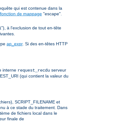
requête qui est contenue dans la
fonction de mappage
"escape".
"), à l'exclusion de tout en-tête
1
ivantes.
type
ap_expr
. Si des en-têtes HTTP
e interne
du serveur
request_rec
ST_URI (qui contient la valeur du
 fichiers), SCRIPT_FILENAME et
nu à ce stade du traitement. Dans
ème de fichiers local dans le
eur finale de