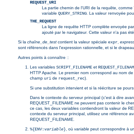
REQUEST_URI
La partie chemin de l'URI de la requête, comme "
variable
. La valeur renvoyée po
QUERY_STRING
THE_REQUEST
La ligne de requête HTTP complète envoyée par 
ajouté par le navigateur. Cette valeur n'a pas ét
Si la
chaîne_de_test
contient la valeur spéciale
,
expres
expr
sont référencés dans l'expression rationnelle, et si le drapea
Autres points à connaître ::
Les variables
et
SCRIPT_FILENAME
REQUEST_FILENAM
HTTP Apache. Le premier nom correspond au nom de var
champ
de
).
uri
request_rec
Si une substitution intervient et si la réécriture se po
Dans le contexte du serveur principal (c'est à dire a
REQUEST_FILENAME ne peuvent pas contenir le chemin e
ce cas, les deux variables contiendront la valeur de R
contexte du serveur principal, utilisez une référence 
REQUEST_FILENAME.
, où
variable
peut correspondre à un
%{ENV:
variable
}