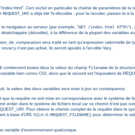
/index.html". Ceci exclut en particulier la chaîne de paramètres de la 
ur
a déjà été %-décodée ; pour la recoder, passez-la à la
REQUEST_URI
le navigateur au serveur (par exemple, "
GET /index.html HTTP/1.
é déséchappée (décodée), à la différence de la plupart des variables su
sion_de_comparaison
sera traité en tant qu'expression rationnelle de 
u
n'est pas activé, ils seront ajoutés à l'en-tête Vary.
novary
contiennent toutes deux la valeur du champ
de la structur
E
filename
iable bien connu CGI, alors que le second est l'équivalent de REQUE
ursuit, la valeur des deux variables sera mise à jour en conséquence.
vant que la requête ne soit mise en correspondance avec le système de
ntier dans le système de fichiers local car ce chemin b'est pas con
EQUEST_URI. Pour obtenir le chemin complet de la requête dans le syst
avant à base d'URL
pour déterminer la val
%{LA-U:REQUEST_FILENAME}
e variable d'environnement quelconque.