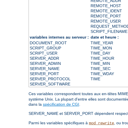
REMOTE_ADDR
REMOTE_HOST
REMOTE_IDENT
REMOTE_PORT
REMOTE_USER
REQUEST_METHO
SCRIPT_FILENAME
variables internes au serveur :
date et heure :
DOCUMENT_ROOT
TIME_YEAR
SCRIPT_GROUP
TIME_MON
SCRIPT_USER
TIME_DAY
SERVER_ADDR
TIME_HOUR
SERVER_ADMIN
TIME_MIN
SERVER_NAME
TIME_SEC
SERVER_PORT
TIME_WDAY
SERVER_PROTOCOL
TIME
SERVER_SOFTWARE
Ces variables correspondent toutes aux en-têtes M
système Unix. La plupart d'entre elles sont documenté
dans la
spécification de CGI
.
SERVER_NAME et SERVER_PORT dépendent respective
Parmi les variables spécifiques à
, ou tro
mod_rewrite