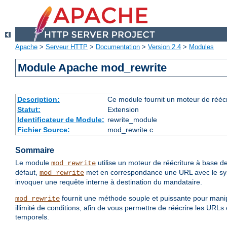
Apache
>
Serveur HTTP
>
Documentation
>
Version 2.4
>
Modules
Module Apache mod_rewrite
Description:
Ce module fournit un moteur de réécr
Statut:
Extension
Identificateur de Module:
rewrite_module
Fichier Source:
mod_rewrite.c
Sommaire
Le module
utilise un moteur de réécriture à base de
mod_rewrite
défaut,
met en correspondance une URL avec le systè
mod_rewrite
invoquer une requête interne à destination du mandataire.
fournit une méthode souple et puissante pour manip
mod_rewrite
illimité de conditions, afin de vous permettre de réécrire les URL
temporels.