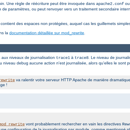
hemin. Une règle de réécriture peut être invoquée dans
ou 
apache2.conf
e de paramètres, ou peut renvoyer vers un traitement secondaire intern
e contient des espaces non protégées, auquel cas les guillemets simple
ns la
documentation détaillée sur mod_rewrite
.
s aux niveaux de journalisation
à
. Le niveau de journali
trace1
trace8
au niveau
aucune action n'est journalisée, alors qu'elles le sont
debug
va ralentir votre serveur HTTP Apache de manière dramatique !
rewrite
ge !
vont probablement rechercher en vain les directives
mod_rewrite
Rew
r une configuration de la journalisation par module, comme mentionné pl