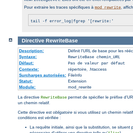
Pour extraire les traces spécifiques à
, affic
mod_rewrite
tail -f error_log|fgrep '[rewrite:'
Directive
RewriteBase
Description:
Définit l'URL de base pour les rééc
Syntaxe:
RewriteBase
chemin_URL
Défaut:
Pas de valeur par défaut
Contexte:
répertoire, .htaccess
Surcharges autorisées:
FileInfo
Statut:
Extension
Module:
mod_rewrite
La directive
permet de spécifier le préfixe d'UR
RewriteBase
un chemin relatif.
Cette directive est
obligatoire
si vous utilisez un chemin relat
conditions est vérifiée :
La requête initiale, ainsi que la substitution, se situent 
nécessaire d'utiliser une directive telle qu'
).