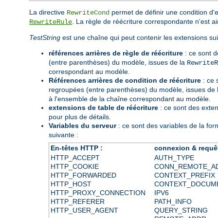
La directive
permet de définir une condition d'
RewriteCond
. La règle de réécriture correspondante n'est ai
RewriteRule
TestString
est une chaîne qui peut contenir les extensions sui
références arrières de règle de réécriture
: ce sont d
(entre parenthèses) du modèle, issues de la
RewriteR
correspondant au modèle.
Références arrières de condition de réécriture
: ce
regroupées (entre parenthèses) du modèle, issues de l
à l'ensemble de la chaîne correspondant au modèle.
extensions de table de réécriture
: ce sont des exte
pour plus de détails.
Variables du serveur
: ce sont des variables de la fo
suivante :
En-têtes HTTP :
connexion & requê
HTTP_ACCEPT
AUTH_TYPE
HTTP_COOKIE
CONN_REMOTE_A
HTTP_FORWARDED
CONTEXT_PREFIX
HTTP_HOST
CONTEXT_DOCUM
HTTP_PROXY_CONNECTION
IPV6
HTTP_REFERER
PATH_INFO
HTTP_USER_AGENT
QUERY_STRING