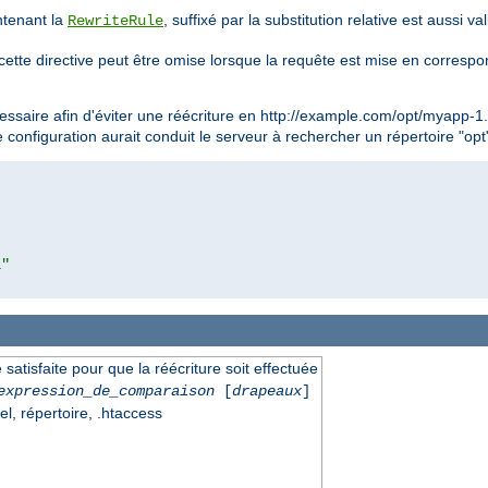
ntenant la
, suffixé par la substitution relative est aussi v
RewriteRule
cette directive peut être omise lorsque la requête est mise en corresp
essaire afin d'éviter une réécriture en http://example.com/opt/myapp-1
e configuration aurait conduit le serveur à rechercher un répertoire "op
l"
 satisfaite pour que la réécriture soit effectuée
expression_de_comparaison
[
drapeaux
]
el, répertoire, .htaccess