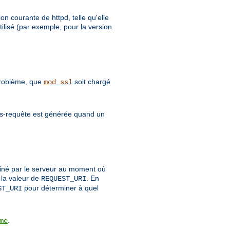
on courante de httpd, telle qu'elle
ilisé (par exemple, pour la version
 problème, que
soit chargé
mod_ssl
sous-requête est générée quand un
rminé par le serveur au moment où
 la valeur de
. En
REQUEST_URI
pour déterminer à quel
ST_URI
.
me