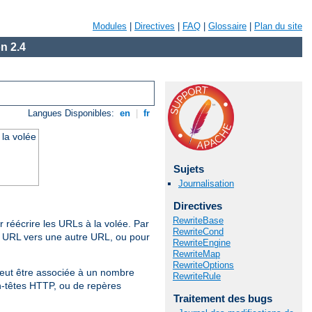
Modules
|
Directives
|
FAQ
|
Glossaire
|
Plan du site
n 2.4
Langues Disponibles:
en
|
fr
 la volée
Sujets
Journalisation
Directives
RewriteBase
 réécrire les URLs à la volée. Par
RewriteCond
e URL vers une autre URL, ou pour
RewriteEngine
RewriteMap
RewriteOptions
peut être associée à un nombre
RewriteRule
en-têtes HTTP, ou de repères
Traitement des bugs