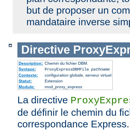
but de proposer un co
mandataire inverse sim
Directive
ProxyExp
Description:
Chemin du fichier DBM.
Syntaxe:
ProxyExpressDBMFile
pathname
Contexte:
configuration globale, serveur virtuel
Statut:
Extension
Module:
mod_proxy_express
La directive
ProxyExpre
de définir le chemin du f
correspondance Express. 