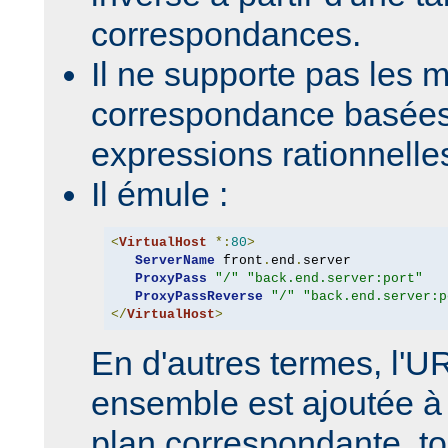
correspondances.
Il ne supporte pas les 
correspondance basées
expressions rationnelle
Il émule :
<
VirtualHost
*:
80
>
ServerName
 front
.
end
.
server

ProxyPass
"/"
"back.end.server:port"
ProxyPassReverse
"/"
"back.end.server:p
</
VirtualHost
>
En d'autres termes, l'
ensemble est ajoutée à 
plan correspondante, to