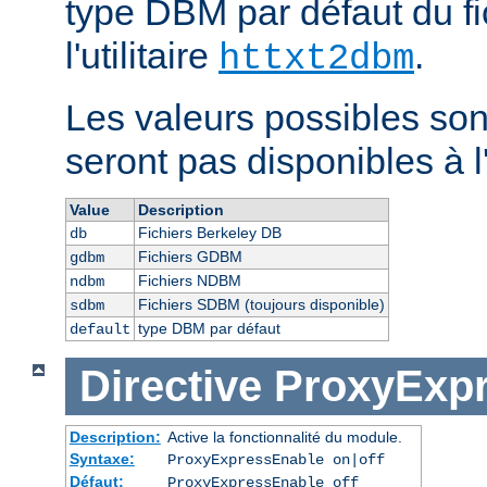
type DBM par défaut du fi
l'utilitaire
.
httxt2dbm
Les valeurs possibles son
seront pas disponibles à l
Value
Description
Fichiers Berkeley DB
db
Fichiers GDBM
gdbm
Fichiers NDBM
ndbm
Fichiers SDBM (toujours disponible)
sdbm
type DBM par défaut
default
Directive
ProxyExp
Description:
Active la fonctionnalité du module.
Syntaxe:
ProxyExpressEnable on|off
Défaut:
ProxyExpressEnable off