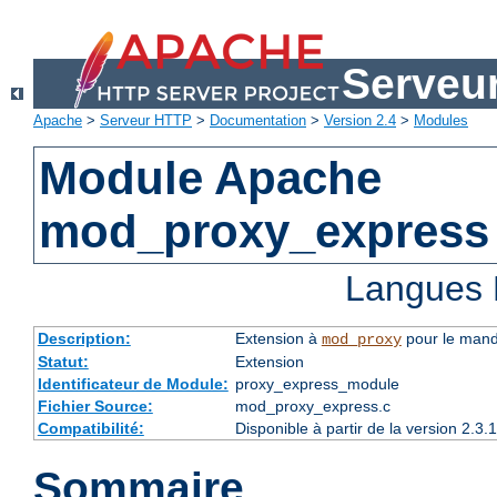
Serveu
Apache
>
Serveur HTTP
>
Documentation
>
Version 2.4
>
Modules
Module Apache
mod_proxy_express
Langues 
Description:
Extension à
pour le mand
mod_proxy
Statut:
Extension
Identificateur de Module:
proxy_express_module
Fichier Source:
mod_proxy_express.c
Compatibilité:
Disponible à partir de la version 2.
Sommaire