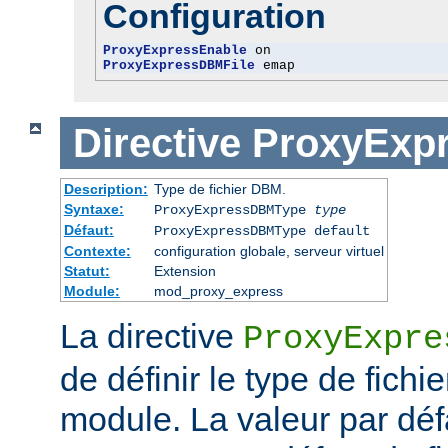
Configuration
ProxyExpressEnable
ProxyExpressDBMFile
 emap
Directive
ProxyExp
Description:
Type de fichier DBM.
Syntaxe:
ProxyExpressDBMType
type
Défaut:
ProxyExpressDBMType default
Contexte:
configuration globale, serveur virtuel
Statut:
Extension
Module:
mod_proxy_express
La directive
ProxyExpre
de définir le type de fich
module. La valeur par dé