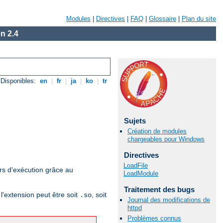
Modules
|
Directives
|
FAQ
|
Glossaire
|
Plan du site
n 2.4
Disponibles:
en
|
fr
|
ja
|
ko
|
tr
Sujets
Création de modules
chargeables pour Windows
Directives
LoadFile
rs d'exécution grâce au
LoadModule
Traitement des bugs
l'extension peut être soit
, soit
.so
Journal des modifications de
httpd
Problèmes connus