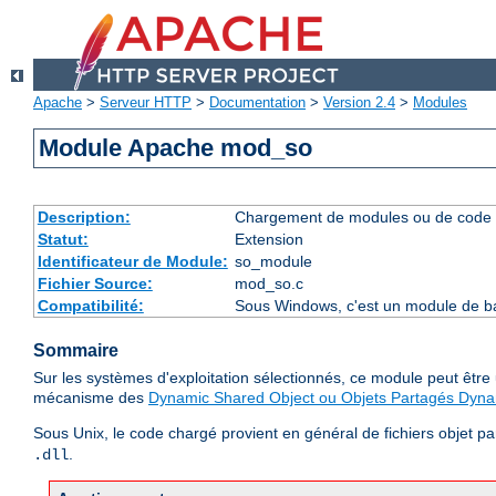
Apache
>
Serveur HTTP
>
Documentation
>
Version 2.4
>
Modules
Module Apache mod_so
Description:
Chargement de modules ou de code 
Statut:
Extension
Identificateur de Module:
so_module
Fichier Source:
mod_so.c
Compatibilité:
Sous Windows, c'est un module de ba
Sommaire
Sur les systèmes d'exploitation sélectionnés, ce module peut êtr
mécanisme des
Dynamic Shared Object ou Objets Partagés Dyn
Sous Unix, le code chargé provient en général de fichiers objet p
.
.dll