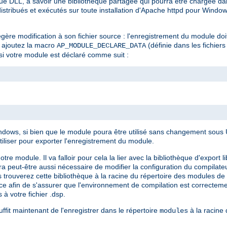
e DLL, à savoir une bibliothèque partagée qui pourra être chargée dan
stribués et exécutés sur toute installation d'Apache httpd pour Window
gère modification à son fichier source : l'enregistrement du module doi
e, ajoutez la macro
(définie dans les fichiers
AP_MODULE_DECLARE_DATA
si votre module est déclaré comme suit :
ows, si bien que le module poura être utilisé sans changement sous Un
tiliser pour exporter l'enregistrement du module.
module. Il va falloir pour cela la lier avec la bibliothèque d'export li
sera peut-être aussi nécessaire de modifier la configuration du compilate
 trouverez cette bibliothèque à la racine du répertoire des modules de v
ence afin de s'assurer que l'environnement de compilation est correcte
 à votre fichier .dsp.
ffit maintenant de l'enregistrer dans le répertoire
à la racine d
modules