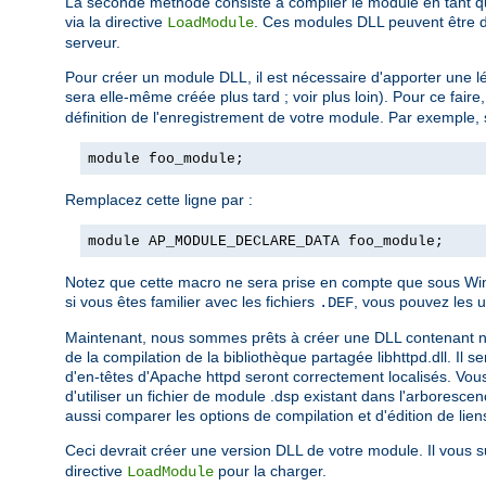
La seconde méthode consiste à compiler le module en tant qu
via la directive
. Ces modules DLL peuvent être di
LoadModule
serveur.
Pour créer un module DLL, il est nécessaire d'apporter une lé
sera elle-même créée plus tard ; voir plus loin). Pour ce fair
définition de l'enregistrement de votre module. Par exemple, 
module foo_module;
Remplacez cette ligne par :
module AP_MODULE_DECLARE_DATA foo_module;
Notez que cette macro ne sera prise en compte que sous Wind
si vous êtes familier avec les fichiers
, vous pouvez les u
.DEF
Maintenant, nous sommes prêts à créer une DLL contenant notre 
de la compilation de la bibliothèque partagée libhttpd.dll. Il 
d'en-têtes d'Apache httpd seront correctement localisés. Vous
d'utiliser un fichier de module .dsp existant dans l'arboresc
aussi comparer les options de compilation et d'édition de liens
Ceci devrait créer une version DLL de votre module. Il vous su
directive
pour la charger.
LoadModule