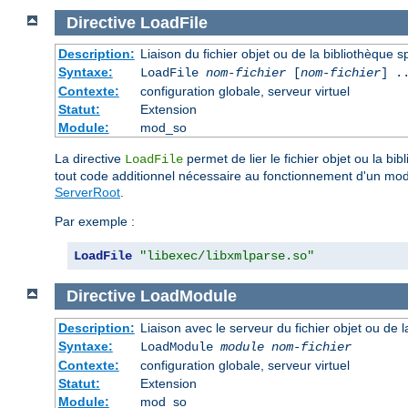
Directive
LoadFile
Description:
Liaison du fichier objet ou de la bibliothèque sp
Syntaxe:
LoadFile
nom-fichier
[
nom-fichier
] .
Contexte:
configuration globale, serveur virtuel
Statut:
Extension
Module:
mod_so
La directive
permet de lier le fichier objet ou la b
LoadFile
tout code additionnel nécessaire au fonctionnement d'un mo
ServerRoot
.
Par exemple :
LoadFile
"libexec/libxmlparse.so"
Directive
LoadModule
Description:
Liaison avec le serveur du fichier objet ou de l
Syntaxe:
LoadModule
module nom-fichier
Contexte:
configuration globale, serveur virtuel
Statut:
Extension
Module:
mod_so