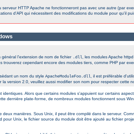
u serveur HTTP Apache ne fonctionneront pas avec une autre (par exem
ications d'API qui nécessitent des modifications du module pour qu'il pu
ndows
général l'extension de nom de fichier
, les modules Apache htt
.dll
us trouverez cependant encore des modules tiers, comme PHP par exempl
sèdant un nom du style
, il est préférable d'ut
ApacheModuleFoo.dll
a version 2.0, veuillez aussi modifier son nom pour respecter cette n
dentiques. Alors que certains modules s'appuient sur certains aspects
cette dernière plate-forme, de nombreux modules fonctionnent sous W
 de deux manières. Sous Unix, il peut être compilé dans le serveur. 
 pour Unix, le fichier source du module doit être ajouté au fichier pro