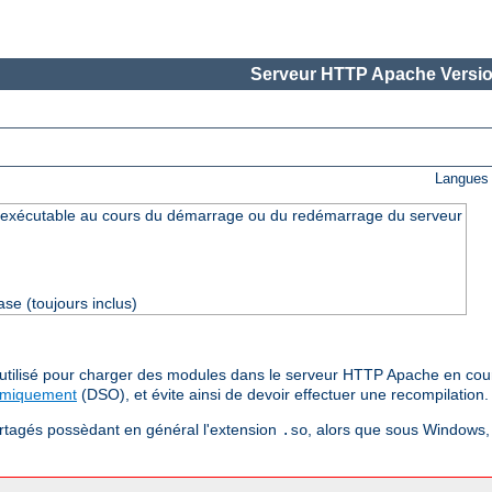
Serveur HTTP Apache Versio
Langues 
exécutable au cours du démarrage ou du redémarrage du serveur
se (toujours inclus)
e utilisé pour charger des modules dans le serveur HTTP Apache en cou
amiquement
(DSO), et évite ainsi de devoir effectuer une recompilation.
artagés possèdant en général l'extension
, alors que sous Windows, 
.so