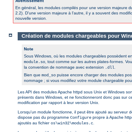
Avertissement
En général, les modules compilés pour une version majeure d
2.2). D'une version majeure à l'autre, il y a souvent des modif
nouvelle version.
Création de modules chargeables pour Wi
Note
Sous Windows, où les modules chargeables possèdent en 
, tout comme sur les autres plates-formes. Vo
module.so
la convention de nommage avec extension
.
.dll
Bien que
puisse encore charger des modules pos
mod_so
nommage ; si vous modifiez votre module chargeable pour l
Les API des modules Apache httpd sous Unix et Windows sont i
présents dans Windows, et ne fonctionneront donc pas sur 
modification par rapport à leur version Unix.
Lorsqu'un module fonctionne, il peut être ajouté au serveur
dispose pas du programme
propre à Apache httpd
Configure
ajoutés au fichier
.
os\win32\modules.c