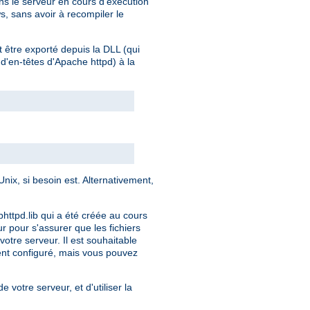
s le serveur en cours d'exécution
s, sans avoir à recompiler le
t être exporté depuis la DLL (qui
 d'en-têtes d'Apache httpd) à la
ix, si besoin est. Alternativement,
bhttpd.lib qui a été créée au cours
ur pour s'assurer que les fichiers
otre serveur. Il est souhaitable
ment configuré, mais vous pouvez
e votre serveur, et d'utiliser la