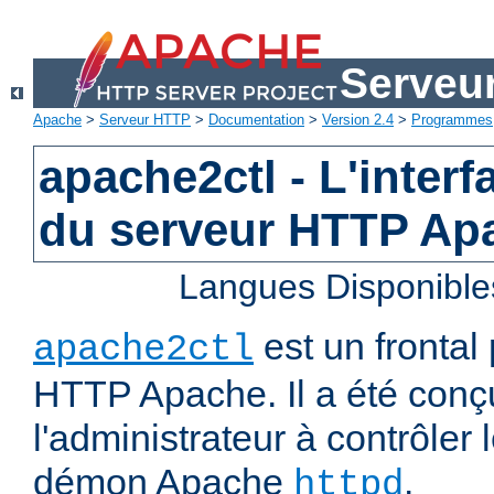
Serveu
Apache
>
Serveur HTTP
>
Documentation
>
Version 2.4
>
Programmes
apache2ctl - L'interf
du serveur HTTP Ap
Langues Disponible
est un frontal
apache2ctl
HTTP Apache. Il a été conç
l'administrateur à contrôler
démon Apache
.
httpd