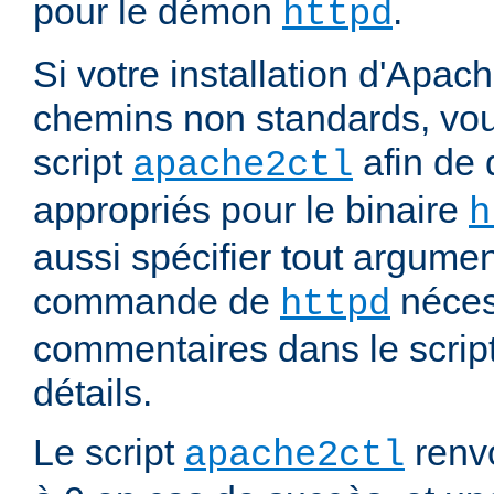
pour le démon
.
httpd
Si votre installation d'Apach
chemins non standards, vou
script
afin de 
apache2ctl
appropriés pour le binaire
h
aussi spécifier tout argumen
commande de
nécess
httpd
commentaires dans le script
détails.
Le script
renvo
apache2ctl