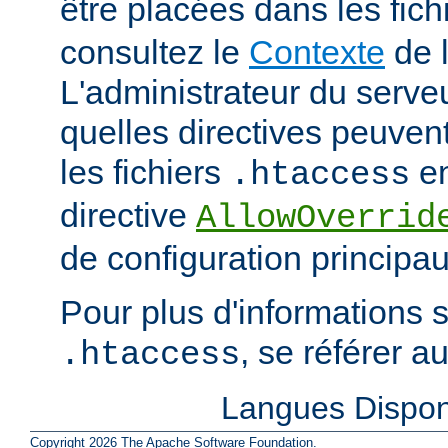
être placées dans les fich
consultez le
Contexte
de l
L'administrateur du serveu
quelles directives peuven
les fichiers
en
.htaccess
directive
AllowOverrid
de configuration principau
Pour plus d'informations su
, se référer a
.htaccess
Langues Dispon
Copyright 2026 The Apache Software Foundation.