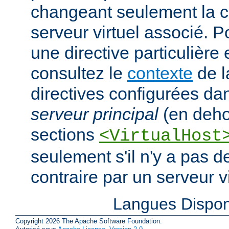
changeant seulement la c
serveur virtuel associé. P
une directive particulière
consultez le
contexte
de l
directives configurées da
serveur principal
(en deho
sections
<VirtualHost
seulement s'il n'y a pas d
contraire par un serveur vi
Langues Dispon
Copyright 2026 The Apache Software Foundation.