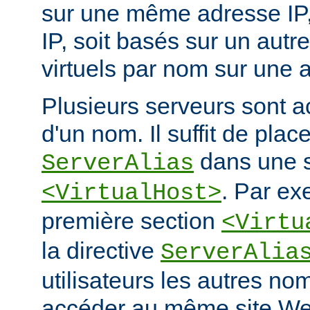
sur une même adresse IP, e
IP, soit basés sur un autr
virtuels par nom sur une a
Plusieurs serveurs sont a
d'un nom. Il suffit de place
dans une s
ServerAlias
. Par ex
<VirtualHost>
première section
<Virtu
la directive
ServerAlia
utilisateurs les autres n
accéder au même site We