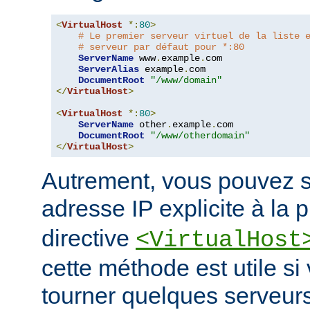
<
VirtualHost
*:
80
>
# Le premier serveur virtuel de la liste 
# serveur par défaut pour *:80
ServerName
 www
.
example
.
com

ServerAlias
 example
.
com

DocumentRoot
"/www/domain"
</
VirtualHost
>
<
VirtualHost
*:
80
>
ServerName
 other
.
example
.
com

DocumentRoot
"/www/otherdomain"
</
VirtualHost
>
Autrement, vous pouvez s
adresse IP explicite à la 
directive
<VirtualHost
cette méthode est utile si
tourner quelques serveurs