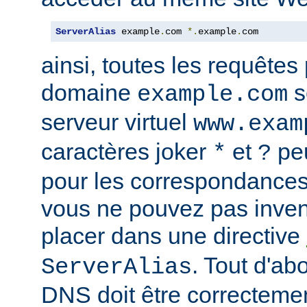
ServerAlias
 example
.
com 
*.
example
.
com
ainsi, toutes les requêtes
domaine
s
example.com
serveur virtuel
www.exam
caractères joker
et
peu
*
?
pour les correspondances
vous ne pouvez pas inven
placer dans une directive
. Tout d'ab
ServerAlias
DNS doit être correctemen