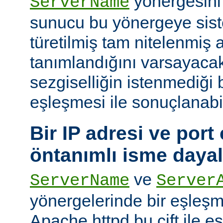
yönergesini
ServerName
sunucu bu yönergeye sis
türetilmiş tam nitelenmiş
tanımlandığını varsayacak
sezgiselliğin istenmediği 
eşleşmesi ile sonuçlanabi
Bir IP adresi ve port ç
öntanımlı isme daya
ve
ServerName
Server
yönergelerinde bir eşleş
Apache httpd bu çift ile 