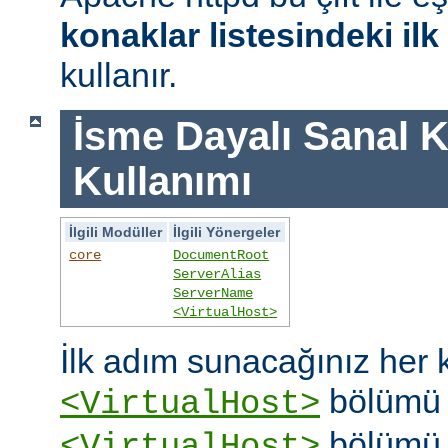
konaklar listesindeki il
kullanır.
İsme Dayalı Sanal K
Kullanımı
İlgili Modüller
İlgili Yönergeler
core
DocumentRoot
ServerAlias
ServerName
<VirtualHost>
İlk adım sunacağınız her k
bölümü o
<VirtualHost>
bölümü 
<VirtualHost>