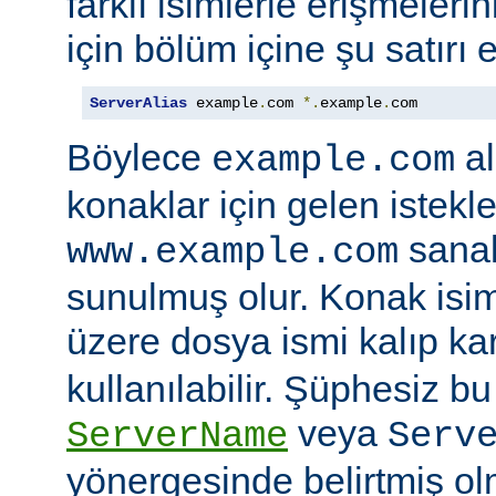
farklı isimlerle erişmeler
için bölüm içine şu satırı e
ServerAlias
 example
.
com 
*.
example
.
com
Böylece
al
example.com
konaklar için gelen istekl
sanal
www.example.com
sunulmuş olur. Konak isi
üzere dosya ismi kalıp kar
kullanılabilir. Şüphesiz bu 
veya
ServerName
Serv
yönergesinde belirtmiş ol