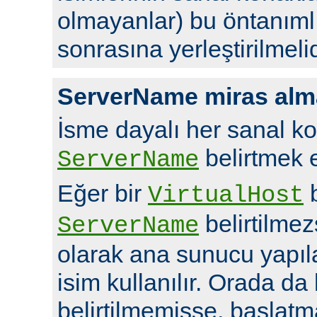
olmayanlar) bu öntanıml
sonrasına yerleştirilmelid
ServerName miras alm
İsme dayalı her sanal ko
belirtmek en
ServerName
Eğer bir
b
VirtualHost
belirtilme
ServerName
olarak ana sunucu yapı
isim kullanılır. Orada da
belirtilmemişse, başlatm