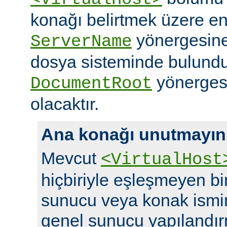
konağı belirtmek üzere en
yönergesine 
ServerName
dosya sisteminde bulundu
yönergesi
DocumentRoot
olacaktır.
Ana konağı unutmayın
Mevcut
<VirtualHost
hiçbiriyle eşleşmeyen bir 
sunucu veya konak ismi
genel sunucu yapılandırm