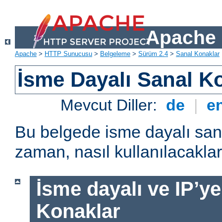
Apache 
Apache
>
HTTP Sunucusu
>
Belgeleme
>
Sürüm 2.4
>
Sanal Konaklar
İsme Dayalı Sanal K
Mevcut Diller:
de
|
e
Bu belgede isme dayalı san
zaman, nasıl kullanılacakları
İsme dayalı ve IP’ye
Konaklar