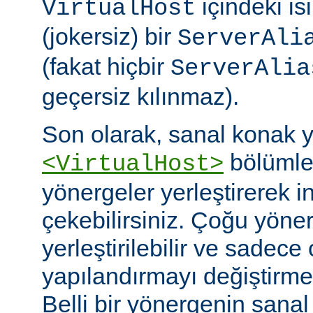
içindeki isi
VirtualHost
(jokersiz) bir
ServerAli
(fakat hiçbir
ServerAlia
geçersiz kılınmaz).
Son olarak, sanal konak 
bölümler
<VirtualHost>
yönergeler yerleştirerek i
çekebilirsiniz. Çoğu yöne
yerleştirilebilir ve sadece 
yapılandırmayı değiştirmek 
Belli bir yönergenin sana