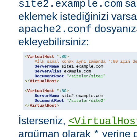
sa
site2.example.com
eklemek istediğinizi vars
dosyanıza
apache2.conf
ekleyebilirsiniz:
<
VirtualHost
*:
80
>
#İlk sanal konak aynı zamanda *:80 için d
ServerName
 site1
.
example
.
com

ServerAlias
 example
.
com

DocumentRoot
"/siteler/site1"
</
VirtualHost
>
<
VirtualHost
*:
80
>
ServerName
 site2
.
example
.
com

DocumentRoot
"/siteler/site2"
</
VirtualHost
>
İsterseniz,
<VirtualHos
argüman olarak
yerine 
*