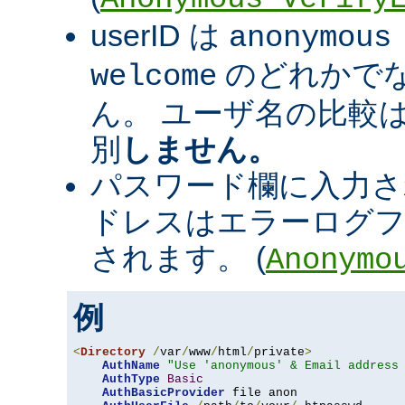
userID は
anonymous
のどれかで
welcome
ん。 ユーザ名の比較
別
しません。
パスワード欄に入力さ
ドレスはエラーログフ
されます。 (
Anonymo
例
<
Directory
/
var
/
www
/
html
/
private
>
AuthName
"Use 'anonymous' & Email address
AuthType
Basic
AuthBasicProvider
 file anon
