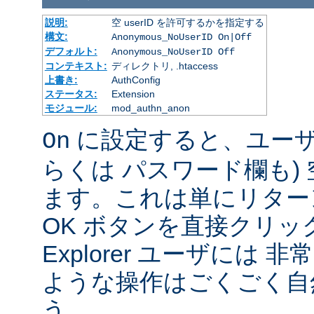
説明:
空 userID を許可するかを指定する
構文:
Anonymous_NoUserID On|Off
デフォルト:
Anonymous_NoUserID Off
コンテキスト:
ディレクトリ, .htaccess
上書き:
AuthConfig
ステータス:
Extension
モジュール:
mod_authn_anon
に設定すると、ユーザは 
On
らくは パスワード欄も)
ます。これは単にリター
OK ボタンを直接クリック
Explorer ユーザには
ような操作はごくごく自
う。