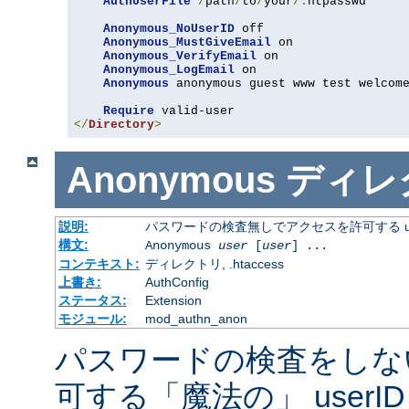
AuthUserFile
/
path
/
to
/
your
/.
htpasswd

Anonymous_NoUserID
 off

Anonymous_MustGiveEmail
 on

Anonymous_VerifyEmail
 on

Anonymous_LogEmail
 on

Anonymous
 anonymous guest www test welcome
Require
</
Directory
>
Anonymous
ディレ
説明:
パスワードの検査無しでアクセスを許可する us
構文:
Anonymous
user
[
user
] ...
コンテキスト:
ディレクトリ, .htaccess
上書き:
AuthConfig
ステータス:
Extension
モジュール:
mod_authn_anon
パスワードの検査をしな
可する「魔法の」 userI