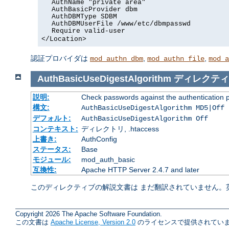
AuthName "private area"
AuthBasicProvider dbm
AuthDBMType SDBM
AuthDBMUserFile /www/etc/dbmpasswd
Require valid-user
</Location>
認証プロバイダは
,
,
mod_authn_dbm
mod_authn_file
mod_a
AuthBasicUseDigestAlgorithm
ディレクティ
説明:
Check passwords against the authentication pro
構文:
AuthBasicUseDigestAlgorithm MD5|Off
デフォルト:
AuthBasicUseDigestAlgorithm Off
コンテキスト:
ディレクトリ, .htaccess
上書き:
AuthConfig
ステータス:
Base
モジュール:
mod_auth_basic
互換性:
Apache HTTP Server 2.4.7 and later
このディレクティブの解説文書は まだ翻訳されていません。
Copyright 2026 The Apache Software Foundation.
この文書は
Apache License, Version 2.0
のライセンスで提供されていま