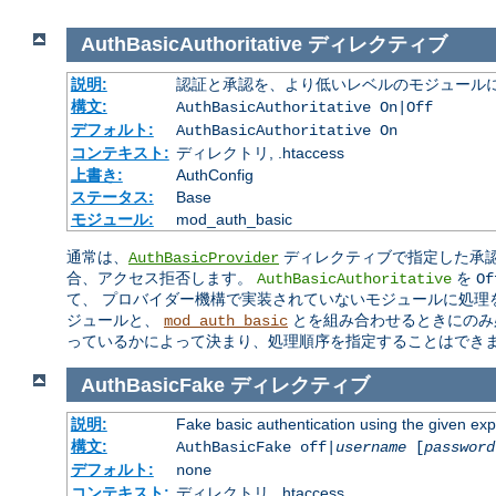
AuthBasicAuthoritative
ディレクティブ
説明:
認証と承認を、より低いレベルのモジュールに
構文:
AuthBasicAuthoritative On|Off
デフォルト:
AuthBasicAuthoritative On
コンテキスト:
ディレクトリ, .htaccess
上書き:
AuthConfig
ステータス:
Base
モジュール:
mod_auth_basic
通常は、
ディレクティブで指定した承認
AuthBasicProvider
合、アクセス拒否します。
を
AuthBasicAuthoritative
Of
て、 プロバイダー機構で実装されていないモジュールに処理
ジュールと、
とを組み合わせるときにのみ
mod_auth_basic
っているかによって決まり、処理順序を指定することはでき
AuthBasicFake
ディレクティブ
説明:
Fake basic authentication using the given e
構文:
AuthBasicFake off|
username
[
password
デフォルト:
none
コンテキスト:
ディレクトリ, .htaccess