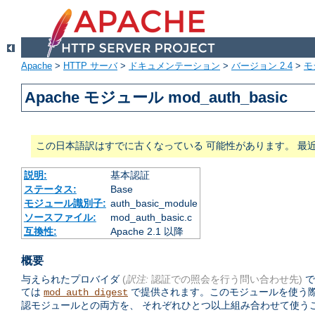
Apache
>
HTTP サーバ
>
ドキュメンテーション
>
バージョン 2.4
>
モ
Apache モジュール mod_auth_basic
この日本語訳はすでに古くなっている 可能性があります。 最
説明:
基本認証
ステータス:
Base
モジュール識別子:
auth_basic_module
ソースファイル:
mod_auth_basic.c
互換性:
Apache 2.1 以降
概要
与えられたプロバイダ
(
訳注:
認証での照会を行う問い合わせ先)
で
ては
で提供されます。このモジュールを使う
mod_auth_digest
認モジュールとの両方を、 それぞれひとつ以上組み合わせて使う