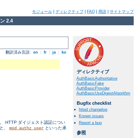
モジュール
|
ディレクティブ
|
FAQ
|
用語
|
サイトマップ
 2.4
翻訳済み言語:
en
|
fr
|
ja
|
ko
ディレクティブ
AuthBasicAuthoritative
AuthBasicFake
AuthBasicProvider
AuthBasicUseDigestAlgorithm
Bugfix checklist
httpd changelog
Known issues
 HTTP ダイジェスト認証につい
Report a bug
ルと、
といった承
mod_authz_user
参照