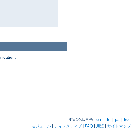
tication.
翻訳済み言語:
en
|
fr
|
ja
|
ko
モジュール
|
ディレクティブ
|
FAQ
|
用語
|
サイトマップ