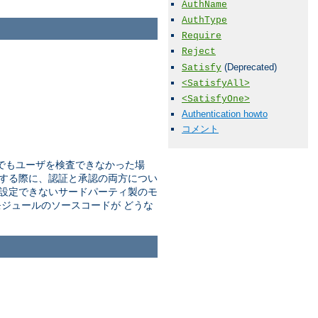
AuthName
AuthType
Require
Reject
(Deprecated)
Satisfy
<SatisfyAll>
<SatisfyOne>
Authentication howto
コメント
でもユーザを検査できなかった場
する際に、認証と承認の両方につい
設定できないサードパーティ製のモ
ジュールのソースコードが どうな