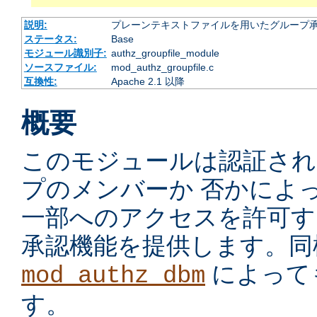
説明:
プレーンテキストファイルを用いたグループ
ステータス:
Base
モジュール識別子:
authz_groupfile_module
ソースファイル:
mod_authz_groupfile.c
互換性:
Apache 2.1 以降
概要
このモジュールは認証され
プのメンバーか 否かによ
一部へのアクセスを許可す
承認機能を提供します。同
によって
mod_authz_dbm
す。