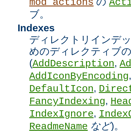
の
mod_actions
Act
ブ。
Indexes
ディレクトリインデ
めのディレクティブの
(
,
AddDescription
A
AddIconByEncoding
,
DefaultIcon
Direc
,
FancyIndexing
Hea
,
IndexIgnore
Index
など
)。
ReadmeName