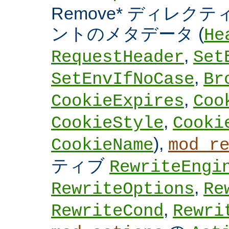
Remove* ディレクテ
ントのメタデータ (
He
,
RequestHeader
Set
,
SetEnvIfNoCase
Br
,
CookieExpires
Coo
,
CookieStyle
Cooki
),
CookieName
mod_r
ティブ
RewriteEngi
,
RewriteOptions
Re
,
RewriteCond
Rewri