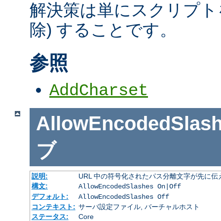
解決策は単にスクリプトを
除) することです。
参照
AddCharset
AllowEncodedSlas
ブ
説明:
URL 中の符号化されたパス分離文字が先に
構文:
AllowEncodedSlashes On|Off
デフォルト:
AllowEncodedSlashes Off
コンテキスト:
サーバ設定ファイル, バーチャルホスト
ステータス:
Core