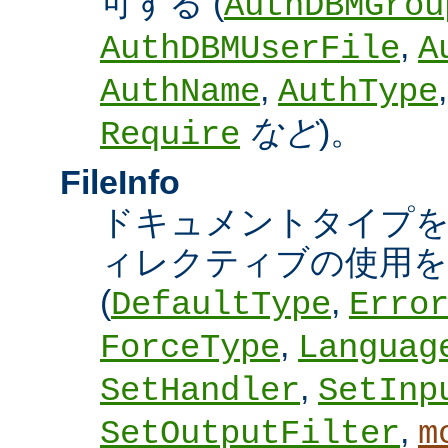
可する (
AuthDBMGrou
,
AuthDBMUserFile
A
,
AuthName
AuthType
など
)。
Require
FileInfo
ドキュメントタイプ
ィレクティブの使用を
(
,
DefaultType
Erro
,
ForceType
Languag
,
SetHandler
SetInp
,
SetOutputFilter
m