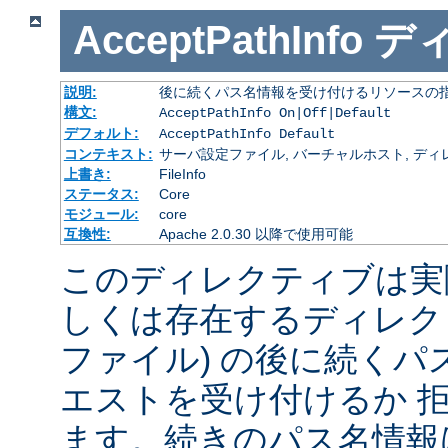
AcceptPathInfo
デ
説明:
後に続くパス名情報を受け付けるリソースの
構文:
AcceptPathInfo On|Off|Default
デフォルト:
AcceptPathInfo Default
コンテキスト:
サーバ設定ファイル, バーチャルホスト, ディレクトリ
上書き:
FileInfo
ステータス:
Core
モジュール:
core
互換性:
Apache 2.0.30 以降で使用可能
このディレクティブは実
しくは存在するディレク
ファイル) の後に続く
エストを受け付けるか 
ます。続きのパス名情報