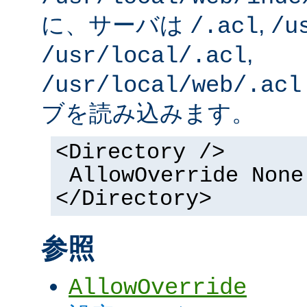
に、サーバは
,
/.acl
/u
,
/usr/local/.acl
/usr/local/web/.acl
ブを読み込みます。
<Directory />
AllowOverride None
</Directory>
参照
AllowOverride