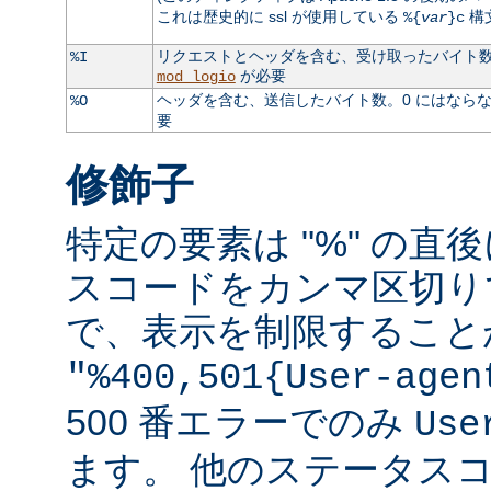
これは歴史的に ssl が使用している
構
%{
var
}c
リクエストとヘッダを含む、受け取ったバイト数。
%I
が必要
mod_logio
ヘッダを含む、送信したバイト数。0 にはなら
%O
要
修飾子
特定の要素は "%" の直後
スコードをカンマ区切り
で、表示を制限すること
"%400,501{User-agen
500 番エラーでのみ
Use
ます。 他のステータス