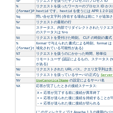
リクエストを扱った子プロセスのプロセス ID
%P
リクエストを扱ったワーカーのプロセス ID かス
%
です。
を使うには APR 1.2.0
{
format
}P
hextid
hextid
問い合せ文字列 (存在する場合は前に
が追加さ
%q
?
リクエストの最初の行
%r
ステータス。内部でリダイレクトされたリクエスト
%s
のステータスは
%>s
リクエストを受付けた時刻。 CLF の時刻の書式 
%t
format
で与えられた書式による時刻。format は
%
域化されている可能性がある)
{
format
}t
リクエストを扱うのにかかった時間、秒単位
%T
リモートユーザ (認証によるもの。ステータス (
%u
がある)
リクエストされた URL パス。クエリ文字列は含
%U
リクエストを扱っているサーバの正式な
%v
Server
の設定によるサーバ名
%V
UseCanonicalName
応答が完了したときの接続ステータス:
%X
=
応答が完了する前に接続が異常終了
X
=
応答が送られた後に接続を持続することが
+
=
応答が送られた後に接続が切られる
-
(このディレクティブは Apache 1.3 の後期の