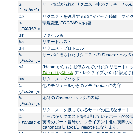
サーバに送られたリクエスト中のクッキー
Foob
%
{
Foobar
}C
リクエストを処理するのにかかった時間、マイ
%D
環境変数
FOOBAR
の内容
%
{
FOOBAR
}e
ファイル名
%f
リモートホスト
%h
リクエストプロトコル
%H
サーバに送られたリクエストの
ヘッダ
%
Foobar
:
{
Foobar
}i
(identd からもし提供されていれば) リモート
%l
ディレクティブが
に設定さ
IdentityCheck
On
リクエストメソッド
%m
他のモジュールからのメモ
Foobar
の内容
%
{
Foobar
}n
応答の
ヘッダの内容
%
Foobar
:
{
Foobar
}o
リクエストを扱っているサーバの正式なポート
%p
サーバがリクエストを処理しているポートの公
%
実際のポート番号か、クライアント側の実際のポート
{
format
}p
,
,
になります。
canonical
local
remote