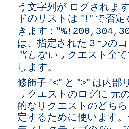
う文字列が ログされま
ドのリストは "
" で否
!
きます :
"%!200,304,3
は、指定された 3 つの
当しない
リクエスト全
します。
修飾子 "<" と ">" 
リクエストのログに 元
的なリクエストのどちら
定するために使います。