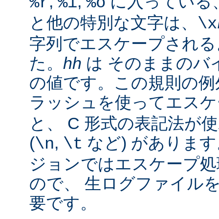
,
,
に入っている
%r
%i
%o
と他の特別な文字は、
\x
字列でエスケープされる
た。
hh
は そのままのバイ
の値です。この規則の例
ラッシュを使ってエス
と、 C 形式の表記法が
(
,
など) があります。
\n
\t
ジョンではエスケープ処
ので、 生ログファイル
要です。