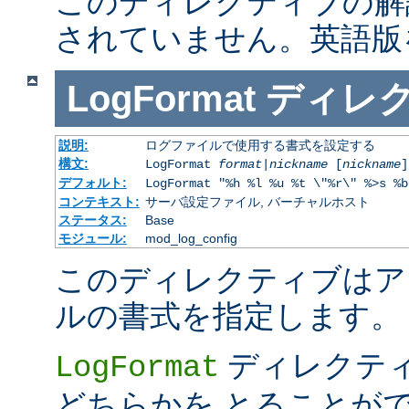
このディレクティブの解
されていません。英語版
LogFormat
ディレ
説明:
ログファイルで使用する書式を設定する
構文:
LogFormat
format
|
nickname
[
nickname
]
デフォルト:
LogFormat "%h %l %u %t \"%r\" %>s %b
コンテキスト:
サーバ設定ファイル, バーチャルホスト
ステータス:
Base
モジュール:
mod_log_config
このディレクティブはア
ルの書式を指定します。
ディレクテ
LogFormat
どちらかを とることが