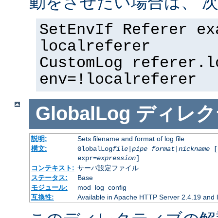
動をさせたい場合は、 次
SetEnvIf Referer ex
localreferer
CustomLog referer.l
env=!localreferer
GlobalLog
ディレク
説明:
Sets filename and format of log file
構文:
GlobalLog
file
|
pipe
format
|
nickname
[
expr=
expression
]
コンテキスト:
サーバ設定ファイル
ステータス:
Base
モジュール:
mod_log_config
互換性:
Available in Apache HTTP Server 2.4.19 and l