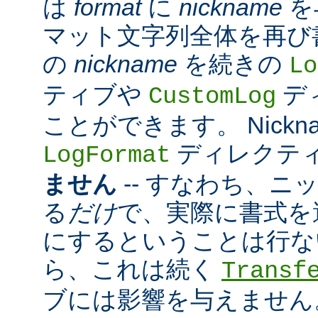
は
format
に
nickname
を
マット文字列全体を再び
の
nickname
を続きの
Lo
ティブや
デ
CustomLog
ことができます。 Nickn
ディレクテ
LogFormat
ません
-- すなわち、ニ
る
だけ
で、実際に書式を
にするということは行な
ら、これは続く
Transf
ブには影響を与えません