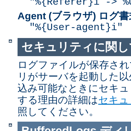
"%{Referer}i -> %
Agent (ブラウザ) ログ
"%{User-agent}i"
セキュリティに関し
ログファイルが保存され
リがサーバを起動した以
込み可能なときにセキュ
する理由の詳細は
セキュ
照してください。
BufferedLogs
ディ