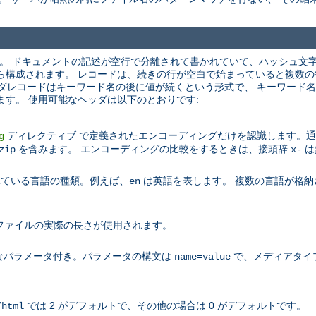
す。 ドキュメントの記述が空行で分離されて書かれていて、ハッシュ文字 (
ら構成されます。 レコードは、続きの行が空白で始まっていると複数の
ヘッダレコードはキーワード名の後に値が続くという形式で、 キーワード
ます。 使用可能なヘッダは以下のとおりです:
ディレクティブ で定義されたエンコーディングだけを認識します。通常 c
g
を含みます。 エンコーディングの比較をするときは、接頭辞
は
zip
x-
されている言語の種類。例えば、
は英語を表します。 複数の言語が格納
en
、ファイルの実際の長さが使用されます。
なパラメータ付き。パラメータの構文は
で、メディアタイ
name=value
では 2 がデフォルトで、その他の場合は 0 がデフォルトです。
/html