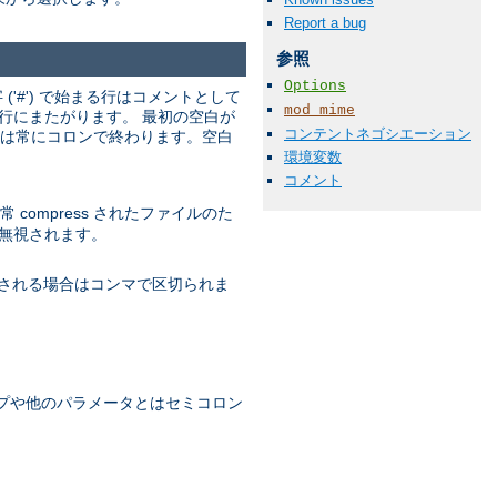
Report a bug
参照
Options
'#') で始まる行はコメントとして
mod_mime
行にまたがります。 最初の空白が
コンテントネゴシエーション
名は常にコロンで終わります。空白
環境変数
コメント
ompress されたファイルのた
無視されます。
される場合はコンマで区切られま
プや他のパラメータとはセミコロン