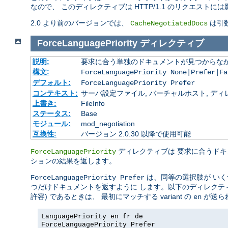
なので、 このディレクティブは HTTP/1.1 のリクエストに
2.0 より前のバージョンでは、
は引数
CacheNegotiatedDocs
ForceLanguagePriority
ディレクティブ
説明:
要求に合う単独のドキュメントが見つからな
構文:
ForceLanguagePriority None|Prefer|Fa
デフォルト:
ForceLanguagePriority Prefer
コンテキスト:
サーバ設定ファイル, バーチャルホスト, ディレクトリ
上書き:
FileInfo
ステータス:
Base
モジュール:
mod_negotiation
互換性:
バージョン 2.0.30 以降で使用可能
ディレクティブは 要求に合うド
ForceLanguagePriority
ションの結果を返します。
は、同等の選択肢が いくつかあ
ForceLanguagePriority Prefer
つだけドキュメントを返すように します。以下のディレク
許容) であるときは、 最初にマッチする variant の
が送ら
en
LanguagePriority en fr de
ForceLanguagePriority Prefer