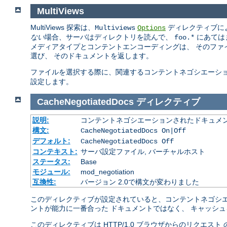
MultiViews
MultiViews 探索は、
ディレクティブに
Multiviews
Options
ない
場合、サーバはディレクトリを読んで、
にあては
foo.*
メディアタイプとコンテントエンコーディングは、 そのファ
選び、 そのドキュメントを返します。
ファイルを選択する際に、関連するコンテントネゴシエーシ
設定します。
CacheNegotiatedDocs
ディレクティブ
説明:
コンテントネゴシエーションされたドキュメ
構文:
CacheNegotiatedDocs On|Off
デフォルト:
CacheNegotiatedDocs Off
コンテキスト:
サーバ設定ファイル, バーチャルホスト
ステータス:
Base
モジュール:
mod_negotiation
互換性:
バージョン 2.0で構文が変わりました
このディレクティブが設定されていると、コンテントネゴシエ
ントが能力に一番合った ドキュメントではなく、 キャッシ
このディレクティブは HTTP/1.0 ブラウザからのリクエス