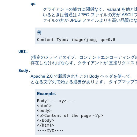
qs
クライアントの能力に関係なく、variant を他
いるときは普通は JPEG ファイルの方が ASCI
ァイルの方が JPEG ファイルよりも高い品質
例
Content-Type: image/jpeg; qs=0.8
URI:
(指定のメディアタイプ、コンテントエンコーディングの) v
存在しなければならず、クライアントが 直接リクエス
Body:
Apache 2.0 で新設されたこの Body ヘッダ
となる文字列で始まる必要があります。 タイプマップ
Example:
Body:----xyz----
<html>
<body>
<p>Content of the page.</p>
</body>
</html>
----xyz----