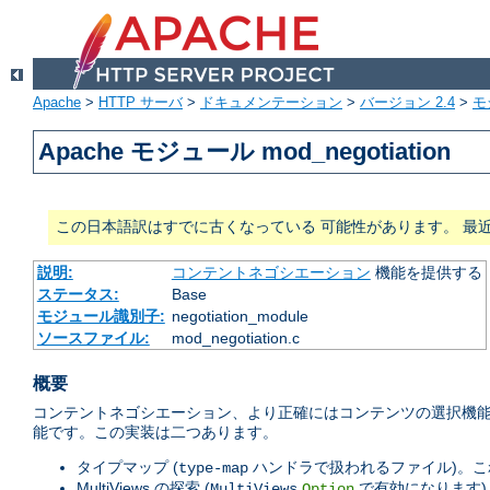
Apache
>
HTTP サーバ
>
ドキュメンテーション
>
バージョン 2.4
>
モ
Apache モジュール mod_negotiation
この日本語訳はすでに古くなっている 可能性があります。 最
説明:
コンテントネゴシエーション
機能を提供する
ステータス:
Base
モジュール識別子:
negotiation_module
ソースファイル:
mod_negotiation.c
概要
コンテントネゴシエーション、より正確にはコンテンツの選択機能
能です。この実装は二つあります。
タイプマップ (
ハンドラで扱われるファイル)。これは
type-map
MultiViews の探索 (
で有効になります)
MultiViews
Option