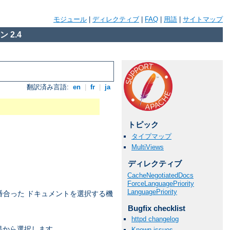
モジュール
|
ディレクティブ
|
FAQ
|
用語
|
サイトマップ
 2.4
翻訳済み言語:
en
|
fr
|
ja
トピック
タイプマップ
MultiViews
ディレクティブ
CacheNegotiatedDocs
ForceLanguagePriority
LanguagePriority
番合った ドキュメントを選択する機
Bugfix checklist
httpd changelog
果から選択します。
Known issues