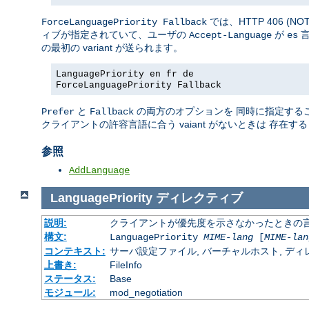
では、HTTP 406 (N
ForceLanguagePriority Fallback
ィブが指定されていて、ユーザの
が
言
Accept-Language
es
の最初の variant が送られます。
LanguagePriority en fr de
ForceLanguagePriority Fallback
と
の両方のオプションを 同時に指定すること
Prefer
Fallback
クライアントの許容言語に合う vaiant がないときは 存
参照
AddLanguage
LanguagePriority
ディレクティブ
説明:
クライアントが優先度を示さなかったときの言語の 
構文:
LanguagePriority
MIME-lang
[
MIME-lan
コンテキスト:
サーバ設定ファイル, バーチャルホスト, ディレクトリ
上書き:
FileInfo
ステータス:
Base
モジュール:
mod_negotiation