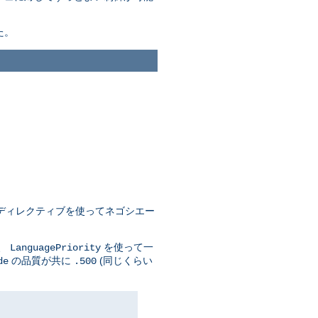
た。
ディレクティブを使ってネゴシエー
に、
を使って一
LanguagePriority
の品質が共に
(同じくらい
de
.500