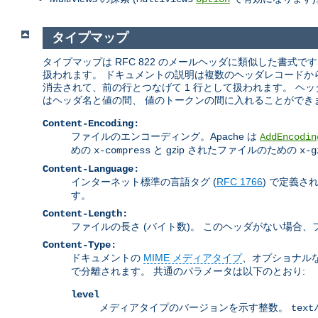
タイプマップ
タイプマップは RFC 822 のメールヘッダに類似した書式で
扱われます。 ドキュメントの説明は複数のヘッダレコードか
消去されて、前の行とつなげて 1 行として扱われます。 
はヘッダ名と値の間、 値のトークンの間に入れることができ
Content-Encoding:
ファイルのエンコーディング。Apache は
AddEncodin
めの
と gzip されたファイルのための
x-compress
x-g
Content-Language:
インターネット標準の言語タグ (
RFC 1766
) で定義
す。
Content-Length:
ファイルの長さ (バイト数)。 このヘッダがない場合
Content-Type:
ドキュメントの
MIME メディアタイプ
、オプショナル
で分離されます。 共通のパラメータは以下のとおり:
level
メディアタイプのバージョンを示す整数。
text