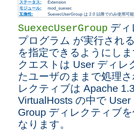
ステータス:
Extension
モジュール:
mod_suexec
互換性:
SuexecUserGroup は 2.0 以降でのみ使用可
ディ
SuexecUserGroup
プログラム が実行され
を指定できるようにします
クエストは User ディ
たユーザのままで処理さ
レクティブは Apache 1
VirtualHosts の中で 
Group ディレクティ
なります。