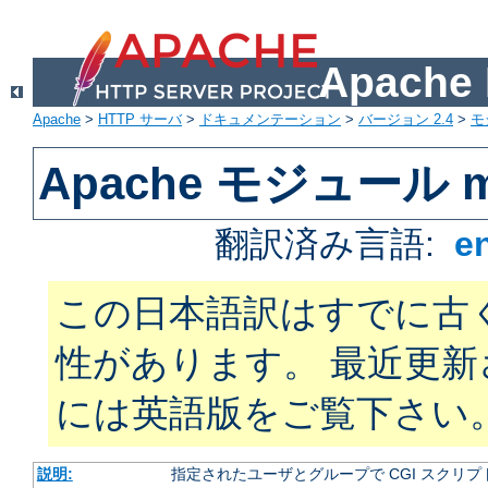
Apach
Apache
>
HTTP サーバ
>
ドキュメンテーション
>
バージョン 2.4
>
モ
Apache モジュール m
翻訳済み言語:
e
この日本語訳はすでに古
性があります。 最近更
には英語版をご覧下さい
説明:
指定されたユーザとグループで CGI スクリ